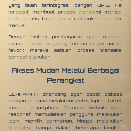
yang telah terintegrasi dengan QRIS. Hal
tersebut membuat proses transaksi menjadi
lebih praktis tanpa perlu melakukan transfer
manual.
Dengan sistem pembayaran yang modern,
pemain dapat langsung menikmati permainan
favorit mereka setelah proses transaksi
berhasil dilakukan.
Akses Mudah Melalui Berbagai
Perangkat
CUANWIN77 dirancang agar dapat diakses
dengan nyaman melalui komputer, laptop, tablet,
maupun smartphone. Tampilan website yang
responsif memudahkan pengguna melakukan
login, memilih permainan, hingga melakukan
transaksi hanya dalam beberapa langkah