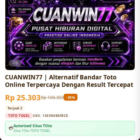
1/6
CUANWIN77 | Alternatif Bandar Toto
Online Terpercaya Dengan Result Tercepat
Rp 25.303
Rp 100.303
-95%
Terjual 2
TOTO TOGEL
SKU:
1S83N0880RID
Autorized Situs TOto
💳
Situs TOto TOTO TOGEL