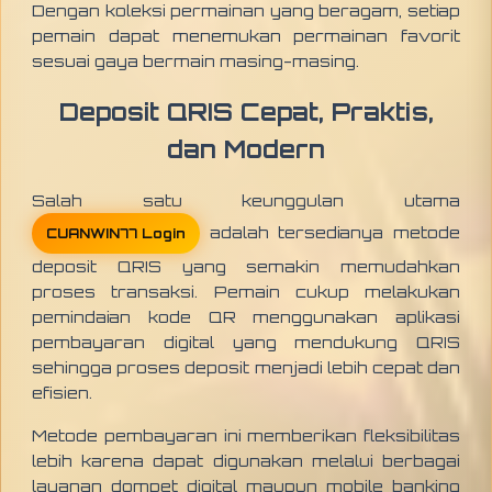
Dengan koleksi permainan yang beragam, setiap
pemain dapat menemukan permainan favorit
sesuai gaya bermain masing-masing.
Deposit QRIS Cepat, Praktis,
dan Modern
Salah satu keunggulan utama
adalah tersedianya metode
CUANWIN77 Login
deposit QRIS yang semakin memudahkan
proses transaksi. Pemain cukup melakukan
pemindaian kode QR menggunakan aplikasi
pembayaran digital yang mendukung QRIS
sehingga proses deposit menjadi lebih cepat dan
efisien.
Metode pembayaran ini memberikan fleksibilitas
lebih karena dapat digunakan melalui berbagai
layanan dompet digital maupun mobile banking