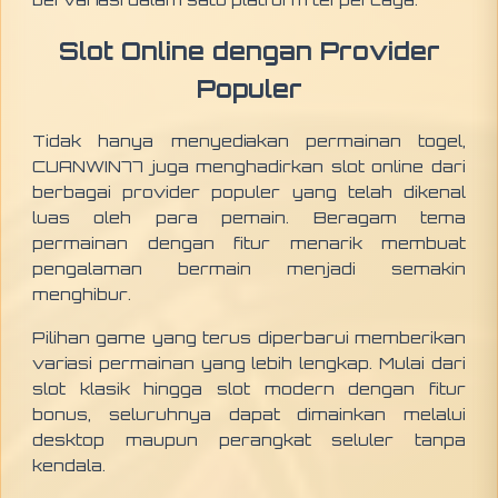
Slot Online dengan Provider
Populer
Tidak hanya menyediakan permainan togel,
CUANWIN77 juga menghadirkan slot online dari
berbagai provider populer yang telah dikenal
luas oleh para pemain. Beragam tema
permainan dengan fitur menarik membuat
pengalaman bermain menjadi semakin
menghibur.
Pilihan game yang terus diperbarui memberikan
variasi permainan yang lebih lengkap. Mulai dari
slot klasik hingga slot modern dengan fitur
bonus, seluruhnya dapat dimainkan melalui
desktop maupun perangkat seluler tanpa
kendala.