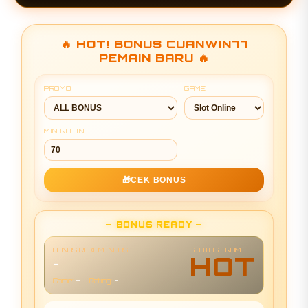
🔥 HOT! BONUS CUANWIN77
PEMAIN BARU 🔥
PROMO
GAME
MIN RATING
🎁
CEK BONUS
— BONUS READY —
BONUS REKOMENDASI
STATUS PROMO
HOT
-
-
-
Game:
Rating: