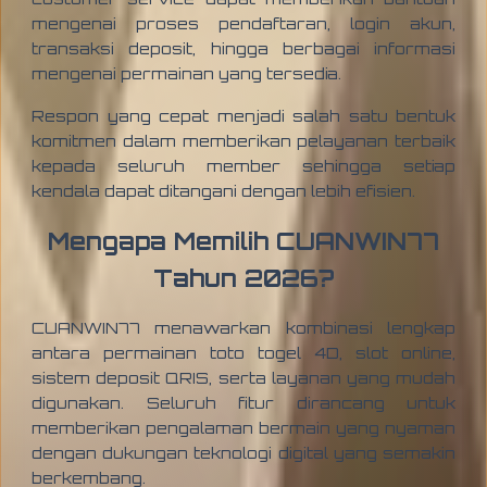
mengenai proses pendaftaran, login akun,
transaksi deposit, hingga berbagai informasi
mengenai permainan yang tersedia.
Respon yang cepat menjadi salah satu bentuk
komitmen dalam memberikan pelayanan terbaik
kepada seluruh member sehingga setiap
kendala dapat ditangani dengan lebih efisien.
Mengapa Memilih CUANWIN77
Tahun 2026?
CUANWIN77 menawarkan kombinasi lengkap
antara permainan toto togel 4D, slot online,
sistem deposit QRIS, serta layanan yang mudah
digunakan. Seluruh fitur dirancang untuk
memberikan pengalaman bermain yang nyaman
dengan dukungan teknologi digital yang semakin
berkembang.