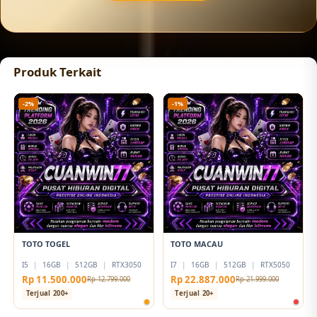
Produk Terkait
-2%
-1%
TOTO TOGEL
TOTO MACAU
I5
|
16GB
|
512GB
|
RTX3050
I7
|
16GB
|
512GB
|
RTX5050
Rp 11.500.000
Rp 22.887.000
Rp 12.799.000
Rp 21.999.000
Terjual 200+
Terjual 20+