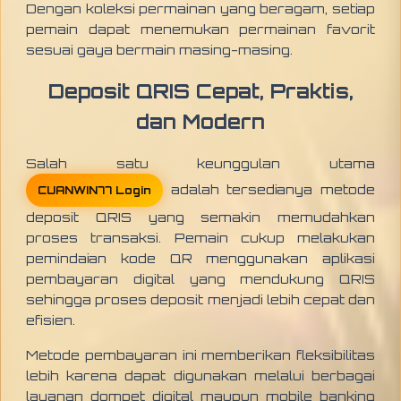
Dengan koleksi permainan yang beragam, setiap
pemain dapat menemukan permainan favorit
sesuai gaya bermain masing-masing.
Deposit QRIS Cepat, Praktis,
dan Modern
Salah satu keunggulan utama
adalah tersedianya metode
CUANWIN77 Login
deposit QRIS yang semakin memudahkan
proses transaksi. Pemain cukup melakukan
pemindaian kode QR menggunakan aplikasi
pembayaran digital yang mendukung QRIS
sehingga proses deposit menjadi lebih cepat dan
efisien.
Metode pembayaran ini memberikan fleksibilitas
lebih karena dapat digunakan melalui berbagai
layanan dompet digital maupun mobile banking