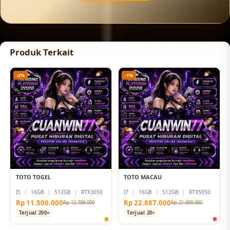
Produk Terkait
-2%
-1%
TOTO TOGEL
TOTO MACAU
I5
|
16GB
|
512GB
|
RTX3050
I7
|
16GB
|
512GB
|
RTX5050
Rp 11.500.000
Rp 22.887.000
Rp 12.799.000
Rp 21.999.000
Terjual 200+
Terjual 20+