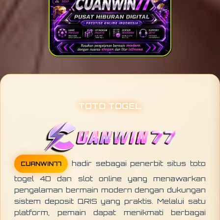
TOTO TOGEL
hadir sebagai penerbit situs toto
CUANWIN77
togel 4D dan slot online yang menawarkan
pengalaman bermain modern dengan dukungan
sistem deposit QRIS yang praktis. Melalui satu
platform, pemain dapat menikmati berbagai