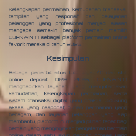
Kelengkapan permainan, kemudahan transaksi,
tampilan yang responsif, dan pelayanan
pelanggan yang profesional menjadi alasan
mengapa semakin banyak pemain memilih
CUANWIN77 sebagai platform permainan online
favorit mereka di tahun 2026.
Kesimpulan
Sebagai penerbit situs toto togel 4D dan slot
online deposit QRIS 2026, CUANWIN77
menghadirkan layanan yang mengutamakan
kemudahan, kelengkapan permainan, serta
sistem transaksi digital yang praktis. Didukung
akses yang responsif, pilihan permainan yang
beragam, dan layanan pelanggan yang siap
membantu, platform ini menjadi pilihan tepat bagi
pemain yang menginginkan pengalaman bermain
online dalam satu akun dengan proses yang