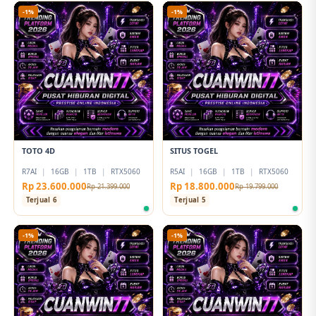
-1%
-1%
TOTO 4D
SITUS TOGEL
R7AI
|
16GB
|
1TB
|
RTX5060
R5AI
|
16GB
|
1TB
|
RTX5060
Rp 23.600.000
Rp 18.800.000
Rp 21.399.000
Rp 19.799.000
Terjual 6
Terjual 5
-1%
-1%