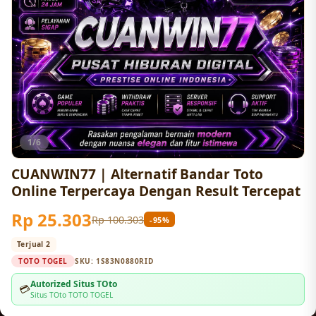
1/6
CUANWIN77 | Alternatif Bandar Toto
Online Terpercaya Dengan Result Tercepat
Rp 25.303
Rp 100.303
-95%
Terjual 2
TOTO TOGEL
SKU:
1S83N0880RID
Autorized Situs TOto
💳
Situs TOto TOTO TOGEL