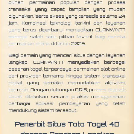
pilihan permainan populer dengan proses
transaksi yang cepat, tampilan yang mudah
digunakan, serta akses yang tersedia selama 24
jam. Kombinasi teknologi terkini dan layanan
yang terus diperbarui menjadikan CUANWIN77
sebagai salah satu pilihan favorit bagi pecinta
permainan online di tahun 2026.
Bagi pemain yang mencari situs dengan layanan
lengkap, CUANWIN77 menyediakan berbagai
pasaran togel terpercaya, permainan slot online
dari provider ternama, hingga sistem transaksi
digital yang semakin memudahkan aktivitas
bermain. Dengan dukungan QRIS, proses deposit
dapat dilakukan secara praktis menggunakan
berbagai aplikasi pembayaran yang telah
mendukung sistem tersebut.
Penerbit Situs Toto Togel 4D