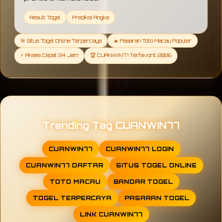
Result Togel
Prediksi Angka
🎯 Situs Togel Online Terpercaya
🔥 Pasaran Toto Macau Populer
⚡ Akses Cepat 24 Jam
🏆 CUANWIN77 Terfavorit 2026
Trending Tag CUANWIN77
CUANWIN77
CUANWIN77 LOGIN
CUANWIN77 DAFTAR
SITUS TOGEL ONLINE
TOTO MACAU
BANDAR TOGEL
TOGEL TERPERCAYA
PASARAN TOGEL
LINK CUANWIN77