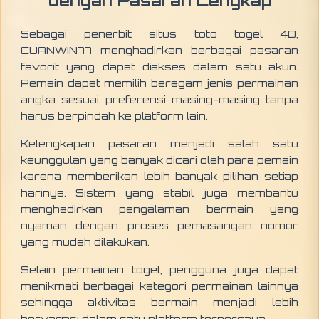
dengan Pasaran Lengkap
Sebagai penerbit situs toto togel 4D,
CUANWIN77 menghadirkan berbagai pasaran
favorit yang dapat diakses dalam satu akun.
Pemain dapat memilih beragam jenis permainan
angka sesuai preferensi masing-masing tanpa
harus berpindah ke platform lain.
Kelengkapan pasaran menjadi salah satu
keunggulan yang banyak dicari oleh para pemain
karena memberikan lebih banyak pilihan setiap
harinya. Sistem yang stabil juga membantu
menghadirkan pengalaman bermain yang
nyaman dengan proses pemasangan nomor
yang mudah dilakukan.
Selain permainan togel, pengguna juga dapat
menikmati berbagai kategori permainan lainnya
sehingga aktivitas bermain menjadi lebih
bervariasi dalam satu platform terpercaya.