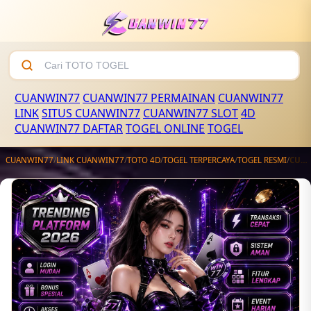
CUANWIN77
CUANWIN77 PERMAINAN
CUANWIN77
LINK
SITUS CUANWIN77
CUANWIN77 SLOT
4D
CUANWIN77 DAFTAR
TOGEL ONLINE
TOGEL
CUANWIN77
/
LINK CUANWIN77
/
TOTO 4D
/
TOGEL TERPERCAYA
/
TOGEL RESMI
/
CUANWIN77 | Alternatif Bandar Toto Online Terpercaya Dengan Result Tercepat