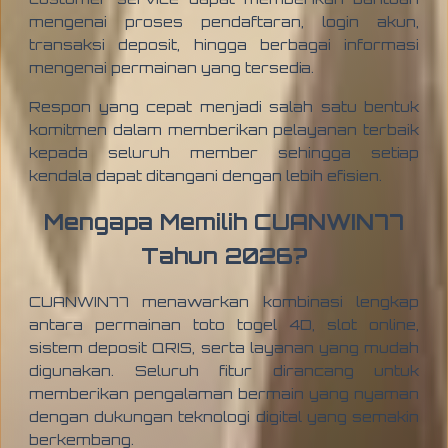
mengenai proses pendaftaran, login akun,
transaksi deposit, hingga berbagai informasi
mengenai permainan yang tersedia.
Respon yang cepat menjadi salah satu bentuk
komitmen dalam memberikan pelayanan terbaik
kepada seluruh member sehingga setiap
kendala dapat ditangani dengan lebih efisien.
Mengapa Memilih CUANWIN77
Tahun 2026?
CUANWIN77 menawarkan kombinasi lengkap
antara permainan toto togel 4D, slot online,
sistem deposit QRIS, serta layanan yang mudah
digunakan. Seluruh fitur dirancang untuk
memberikan pengalaman bermain yang nyaman
dengan dukungan teknologi digital yang semakin
berkembang.