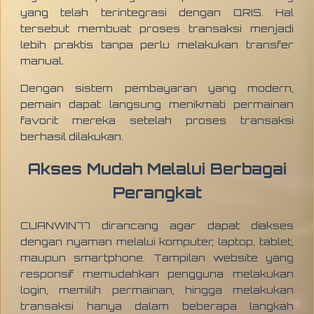
yang telah terintegrasi dengan QRIS. Hal
tersebut membuat proses transaksi menjadi
lebih praktis tanpa perlu melakukan transfer
manual.
Dengan sistem pembayaran yang modern,
pemain dapat langsung menikmati permainan
favorit mereka setelah proses transaksi
berhasil dilakukan.
Akses Mudah Melalui Berbagai
Perangkat
CUANWIN77 dirancang agar dapat diakses
dengan nyaman melalui komputer, laptop, tablet,
maupun smartphone. Tampilan website yang
responsif memudahkan pengguna melakukan
login, memilih permainan, hingga melakukan
transaksi hanya dalam beberapa langkah