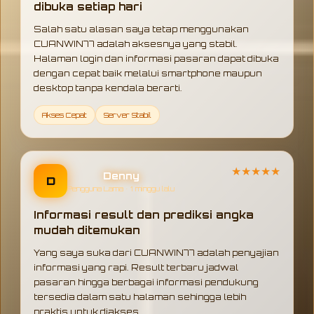
dibuka setiap hari
Salah satu alasan saya tetap menggunakan
CUANWIN77 adalah aksesnya yang stabil.
Halaman login dan informasi pasaran dapat dibuka
dengan cepat baik melalui smartphone maupun
desktop tanpa kendala berarti.
Akses Cepat
Server Stabil
★★★★★
Denny
D
Pengguna Lama • 1 minggu lalu
Informasi result dan prediksi angka
mudah ditemukan
Yang saya suka dari CUANWIN77 adalah penyajian
informasi yang rapi. Result terbaru jadwal
pasaran hingga berbagai informasi pendukung
tersedia dalam satu halaman sehingga lebih
praktis untuk diakses.