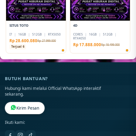
SITUS TOTO
4D
I7
|
16GB
|
512GB
|
RTX5050
CORE5
|
16GB
|
512GB
|
RTX4050
Rp 28.600.080
Rp 27.999.000
Rp 17.888.000
Rp 18.499.000
Terjual 6
BUTUH BANTUAN?
Hubungi kami melalui Official WhatsApp interaktif
sekarang.
Kirim Pesan
Ikuti kami: