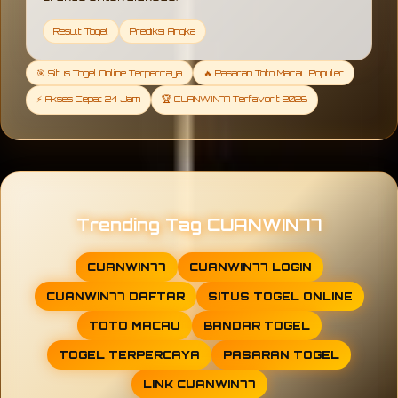
Result Togel
Prediksi Angka
🎯 Situs Togel Online Terpercaya
🔥 Pasaran Toto Macau Populer
⚡ Akses Cepat 24 Jam
🏆 CUANWIN77 Terfavorit 2026
Trending Tag CUANWIN77
CUANWIN77
CUANWIN77 LOGIN
CUANWIN77 DAFTAR
SITUS TOGEL ONLINE
TOTO MACAU
BANDAR TOGEL
TOGEL TERPERCAYA
PASARAN TOGEL
LINK CUANWIN77