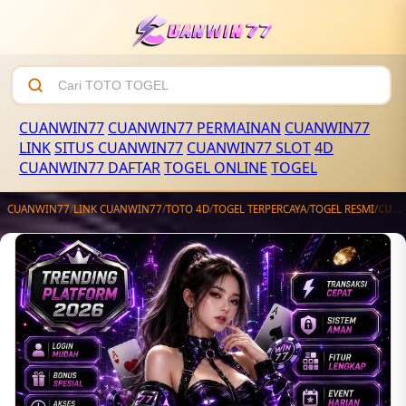
CUANWIN77
CUANWIN77 PERMAINAN
CUANWIN77
LINK
SITUS CUANWIN77
CUANWIN77 SLOT
4D
CUANWIN77 DAFTAR
TOGEL ONLINE
TOGEL
CUANWIN77
/
LINK CUANWIN77
/
TOTO 4D
/
TOGEL TERPERCAYA
/
TOGEL RESMI
/
CUANWIN77 | Alternatif Bandar Toto Online Terpercaya Dengan Result Tercepat