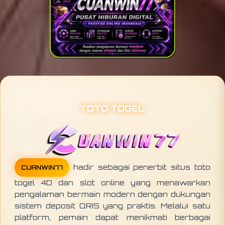
TOTO TOGEL
hadir sebagai penerbit situs toto
CUANWIN77
togel 4D dan slot online yang menawarkan
pengalaman bermain modern dengan dukungan
sistem deposit QRIS yang praktis. Melalui satu
platform, pemain dapat menikmati berbagai