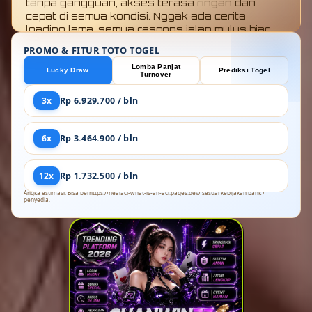
yang bikin bingung. CUANWIN77 kasih jalur
tanpa gangguan, akses terasa ringan dan
akses langsung ke sistem utama tanpa ribet.
cepat di semua kondisi. Nggak ada cerita
Semua transparan, jelas, dan aman buat
loading lama, semua respons jalan mulus biar
pengguna yang pengen masuk ke platform
fokus langsung ke analisa angka tanpa
PROMO & FITUR TOTO TOGEL
tanpa distraksi.
hambatan.
Lomba Panjat
Lucky Draw
Prediksi Togel
Turnover
3x
Rp 6.929.700 / bln
6x
Rp 3.464.900 / bln
12x
Rp 1.732.500 / bln
Angka estimasi. Bisa berhttps://healacl-what-is-an-acl.pages.dev/ sesuai kebijakan bank /
penyedia.