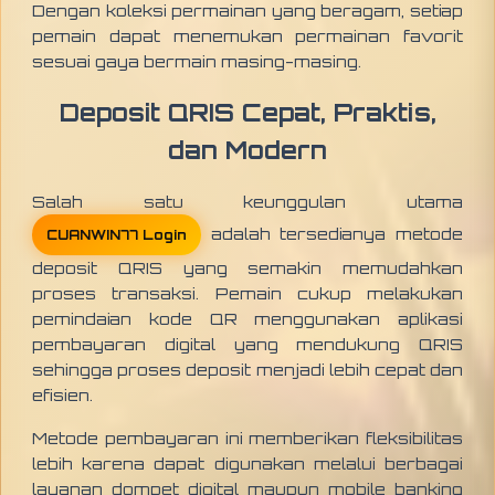
Dengan koleksi permainan yang beragam, setiap
pemain dapat menemukan permainan favorit
sesuai gaya bermain masing-masing.
Deposit QRIS Cepat, Praktis,
dan Modern
Salah satu keunggulan utama
adalah tersedianya metode
CUANWIN77 Login
deposit QRIS yang semakin memudahkan
proses transaksi. Pemain cukup melakukan
pemindaian kode QR menggunakan aplikasi
pembayaran digital yang mendukung QRIS
sehingga proses deposit menjadi lebih cepat dan
efisien.
Metode pembayaran ini memberikan fleksibilitas
lebih karena dapat digunakan melalui berbagai
layanan dompet digital maupun mobile banking