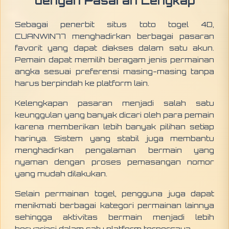
dengan Pasaran Lengkap
Sebagai penerbit situs toto togel 4D,
CUANWIN77 menghadirkan berbagai pasaran
favorit yang dapat diakses dalam satu akun.
Pemain dapat memilih beragam jenis permainan
angka sesuai preferensi masing-masing tanpa
harus berpindah ke platform lain.
Kelengkapan pasaran menjadi salah satu
keunggulan yang banyak dicari oleh para pemain
karena memberikan lebih banyak pilihan setiap
harinya. Sistem yang stabil juga membantu
menghadirkan pengalaman bermain yang
nyaman dengan proses pemasangan nomor
yang mudah dilakukan.
Selain permainan togel, pengguna juga dapat
menikmati berbagai kategori permainan lainnya
sehingga aktivitas bermain menjadi lebih
bervariasi dalam satu platform terpercaya.