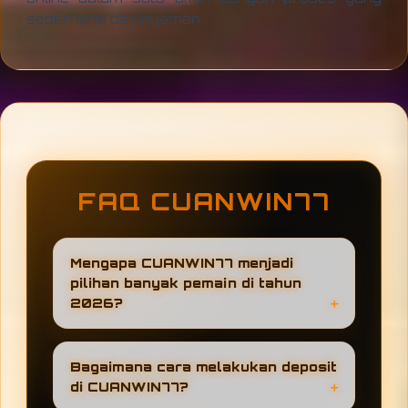
sederhana dan nyaman.
FAQ CUANWIN77
Mengapa CUANWIN77 menjadi
pilihan banyak pemain di tahun
2026?
Bagaimana cara melakukan deposit
di CUANWIN77?