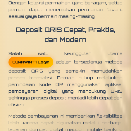
Dengan koleksi permainan yang beragam, setiap
pemain dapat menemukan permainan favorit
sesuai gaya bermain masing-masing.
Deposit QRIS Cepat, Praktis,
dan Modern
Salah satu keunggulan utama
adalah tersedianya metode
CUANWIN77 Login
deposit QRIS yang semakin memudahkan
proses transaksi. Pemain cukup melakukan
pemindaian kode QR menggunakan aplikasi
pembayaran digital yang mendukung QRIS
sehingga proses deposit menjadi lebih cepat dan
efisien.
Metode pembayaran ini memberikan fleksibilitas
lebih karena dapat digunakan melalui berbagai
layanan dompet digital maupun mobile banking