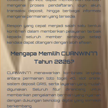
mengenai proses pendaftaran, login akun,
transaksi deposit, hingga berbagai informasi
mengenai permainan yang tersedia.
Respon yang cepat menjadi salah satu bentuk
komitmen dalam memberikan pelayanan terbaik
kepada seluruh member sehingga setiap
kendala dapat ditangani dengan lebih efisien.
Mengapa Memilih CUANWIN77
Tahun 2026?
CUANWIN77 menawarkan kombinasi lengkap
antara permainan toto togel 4D, slot online,
sistem deposit QRIS, serta layanan yang mudah
digunakan. Seluruh fitur dirancang untuk
memberikan pengalaman bermain yang nyaman
dengan dukungan teknologi digital yang semakin
berkembang.