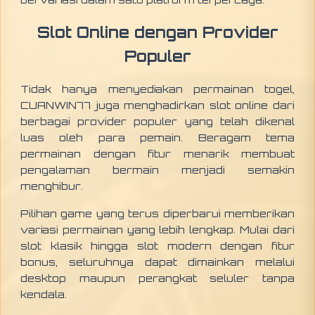
Slot Online dengan Provider
Populer
Tidak hanya menyediakan permainan togel,
CUANWIN77 juga menghadirkan slot online dari
berbagai provider populer yang telah dikenal
luas oleh para pemain. Beragam tema
permainan dengan fitur menarik membuat
pengalaman bermain menjadi semakin
menghibur.
Pilihan game yang terus diperbarui memberikan
variasi permainan yang lebih lengkap. Mulai dari
slot klasik hingga slot modern dengan fitur
bonus, seluruhnya dapat dimainkan melalui
desktop maupun perangkat seluler tanpa
kendala.