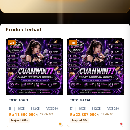
Produk Terkait
-2%
-1%
TOTO TOGEL
TOTO MACAU
I5
|
16GB
|
512GB
|
RTX3050
I7
|
16GB
|
512GB
|
RTX5050
Rp 11.500.000
Rp 22.887.000
Rp 12.799.000
Rp 21.999.000
Terjual 200+
Terjual 20+