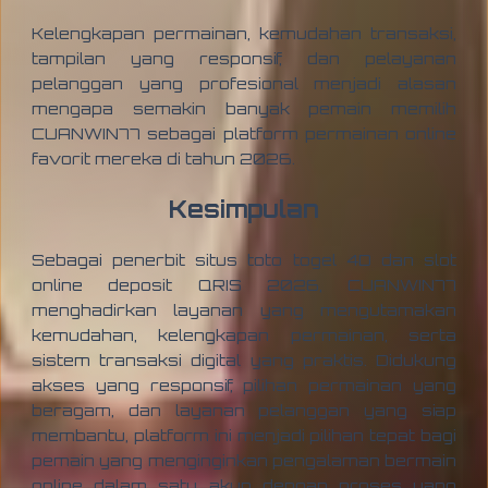
Kelengkapan permainan, kemudahan transaksi,
tampilan yang responsif, dan pelayanan
pelanggan yang profesional menjadi alasan
mengapa semakin banyak pemain memilih
CUANWIN77 sebagai platform permainan online
favorit mereka di tahun 2026.
Kesimpulan
Sebagai penerbit situs toto togel 4D dan slot
online deposit QRIS 2026, CUANWIN77
menghadirkan layanan yang mengutamakan
kemudahan, kelengkapan permainan, serta
sistem transaksi digital yang praktis. Didukung
akses yang responsif, pilihan permainan yang
beragam, dan layanan pelanggan yang siap
membantu, platform ini menjadi pilihan tepat bagi
pemain yang menginginkan pengalaman bermain
online dalam satu akun dengan proses yang