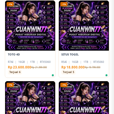
-1%
-1%
TOTO 4D
SITUS TOGEL
R7AI
|
16GB
|
1TB
|
RTX5060
R5AI
|
16GB
|
1TB
|
RTX5060
Rp 23.600.000
Rp 18.800.000
Rp 21.399.000
Rp 19.799.000
Terjual 6
Terjual 5
-1%
-1%