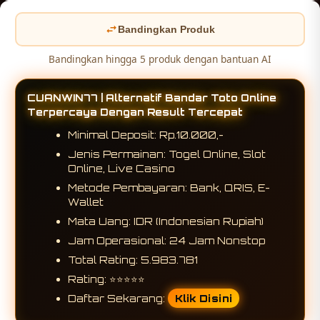
Bandingkan Produk
Bandingkan hingga 5 produk dengan bantuan AI
CUANWIN77 | Alternatif Bandar Toto Online
Terpercaya Dengan Result Tercepat
Minimal Deposit: Rp.10.000,-
Jenis Permainan: Togel Online, Slot
Online, Live Casino
Metode Pembayaran: Bank, QRIS, E-
Wallet
Mata Uang: IDR (Indonesian Rupiah)
Jam Operasional: 24 Jam Nonstop
Total Rating: 5.983.781
Rating: ⭐⭐⭐⭐⭐
Daftar Sekarang:
Klik Disini