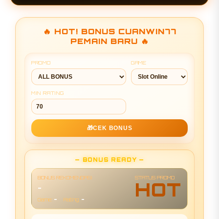
🔥 HOT! BONUS CUANWIN77
PEMAIN BARU 🔥
PROMO
GAME
MIN RATING
🎁
CEK BONUS
— BONUS READY —
BONUS REKOMENDASI
STATUS PROMO
HOT
-
-
-
Game:
Rating: