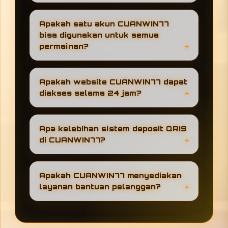
Apakah satu akun CUANWIN77
bisa digunakan untuk semua
permainan?
Apakah website CUANWIN77 dapat
diakses selama 24 jam?
Apa kelebihan sistem deposit QRIS
di CUANWIN77?
Apakah CUANWIN77 menyediakan
layanan bantuan pelanggan?