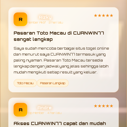
★★★★★
Rizky
R
Member Aktif • 2 hari lalu
Pasaran Toto Macau di CUANWIN77
sangat lengkap
Saya sudah mencoba berbagai situs togel online
dan menurut saya CUANWIN77 termasuk yang
paling nyaman. Pasaran Toto Macau tersedia
lengkap dengan jadwal yang jelas sehingga lebih
mudah mengikuti setiap result yang keluar.
Toto Macau
Pasaran Lengkap
★★★★★
Andre
A
Top Member • 4 hari lalu
Akses CUANWIN77 cepat dan mudah