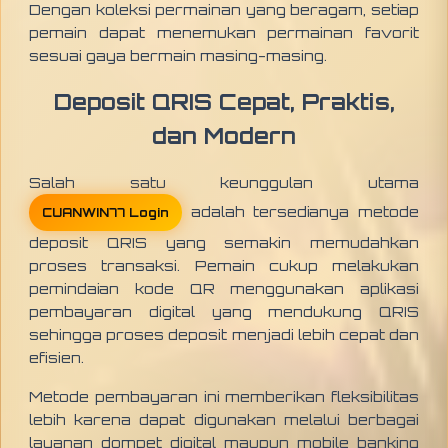
Dengan koleksi permainan yang beragam, setiap
pemain dapat menemukan permainan favorit
sesuai gaya bermain masing-masing.
Deposit QRIS Cepat, Praktis,
dan Modern
Salah satu keunggulan utama
adalah tersedianya metode
CUANWIN77 Login
deposit QRIS yang semakin memudahkan
proses transaksi. Pemain cukup melakukan
pemindaian kode QR menggunakan aplikasi
pembayaran digital yang mendukung QRIS
sehingga proses deposit menjadi lebih cepat dan
efisien.
Metode pembayaran ini memberikan fleksibilitas
lebih karena dapat digunakan melalui berbagai
layanan dompet digital maupun mobile banking