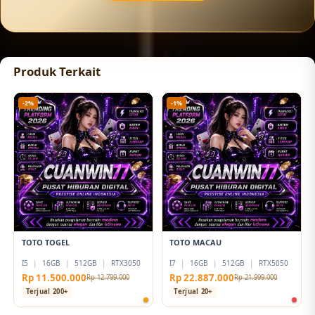
Produk Terkait
-2%
-1%
TOTO TOGEL
TOTO MACAU
I5
|
16GB
|
512GB
|
RTX3050
I7
|
16GB
|
512GB
|
RTX5050
Rp 11.500.000
Rp 22.887.000
Rp 12.799.000
Rp 21.999.000
Terjual 200+
Terjual 20+