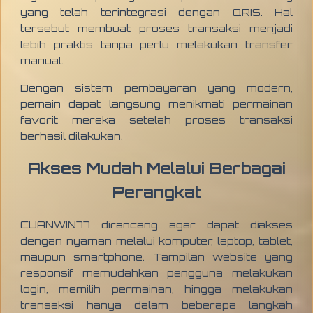
yang telah terintegrasi dengan QRIS. Hal
tersebut membuat proses transaksi menjadi
lebih praktis tanpa perlu melakukan transfer
manual.
Dengan sistem pembayaran yang modern,
pemain dapat langsung menikmati permainan
favorit mereka setelah proses transaksi
berhasil dilakukan.
Akses Mudah Melalui Berbagai
Perangkat
CUANWIN77 dirancang agar dapat diakses
dengan nyaman melalui komputer, laptop, tablet,
maupun smartphone. Tampilan website yang
responsif memudahkan pengguna melakukan
login, memilih permainan, hingga melakukan
transaksi hanya dalam beberapa langkah