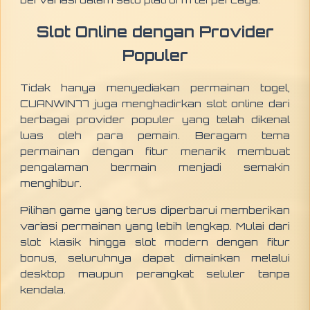
Slot Online dengan Provider
Populer
Tidak hanya menyediakan permainan togel,
CUANWIN77 juga menghadirkan slot online dari
berbagai provider populer yang telah dikenal
luas oleh para pemain. Beragam tema
permainan dengan fitur menarik membuat
pengalaman bermain menjadi semakin
menghibur.
Pilihan game yang terus diperbarui memberikan
variasi permainan yang lebih lengkap. Mulai dari
slot klasik hingga slot modern dengan fitur
bonus, seluruhnya dapat dimainkan melalui
desktop maupun perangkat seluler tanpa
kendala.