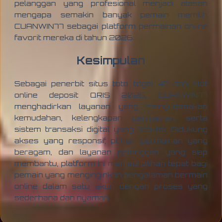
pelanggan yang profesional menjadi alasan
mengapa semakin banyak pemain memilih
CUANWIN77 sebagai platform permainan online
favorit mereka di tahun 2026.
Kesimpulan
Sebagai penerbit situs toto togel 4D dan slot
online deposit QRIS 2026, CUANWIN77
menghadirkan layanan yang mengutamakan
kemudahan, kelengkapan permainan, serta
sistem transaksi digital yang praktis. Didukung
akses yang responsif, pilihan permainan yang
beragam, dan layanan pelanggan yang siap
membantu, platform ini menjadi pilihan tepat bagi
pemain yang menginginkan pengalaman bermain
online dalam satu akun dengan proses yang
sederhana dan nyaman.