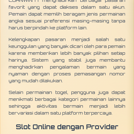
CUANWIN77 menghadirkan berbagai pasaran
favorit yang dapat diakses dalam satu akun.
Pemain dapat memilih beragam jenis permainan
angka sesuai preferensi masing-masing tanpa
harus berpindah ke platform lain.
Kelengkapan pasaran menjadi salah satu
keunggulan yang banyak dicari oleh para pemain
karena memberikan lebih banyak pilihan setiap
harinya. Sistem yang stabil juga membantu
menghadirkan pengalaman bermain yang
nyaman dengan proses pemasangan nomor
yang mudah dilakukan.
Selain permainan togel, pengguna juga dapat
menikmati berbagai kategori permainan lainnya
sehingga aktivitas bermain menjadi lebih
bervariasi dalam satu platform terpercaya.
Slot Online dengan Provider