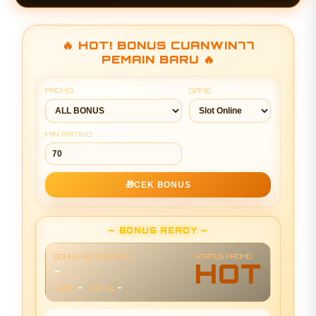
🔥 HOT! BONUS CUANWIN77
PEMAIN BARU 🔥
PROMO
GAME
MIN RATING
🎁
CEK BONUS
— BONUS READY —
BONUS REKOMENDASI
STATUS PROMO
HOT
-
-
-
Game:
Rating: