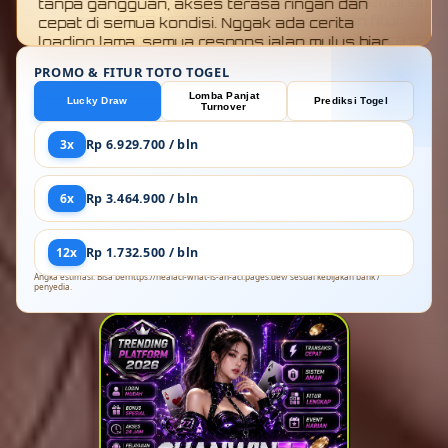
tanpa gangguan, akses terasa ringan dan
cepat di semua kondisi. Nggak ada cerita
loading lama, semua respons jalan mulus biar
fokus langsung ke analisa angka tanpa
PROMO & FITUR TOTO TOGEL
hambatan.
Lomba Panjat
Lucky Draw
Prediksi Togel
Turnover
3x
Rp 6.929.700 / bln
6x
Rp 3.464.900 / bln
12x
Rp 1.732.500 / bln
Angka estimasi. Bisa berhttps://healacl-what-is-an-acl.pages.dev/ sesuai kebijakan bank /
penyedia.