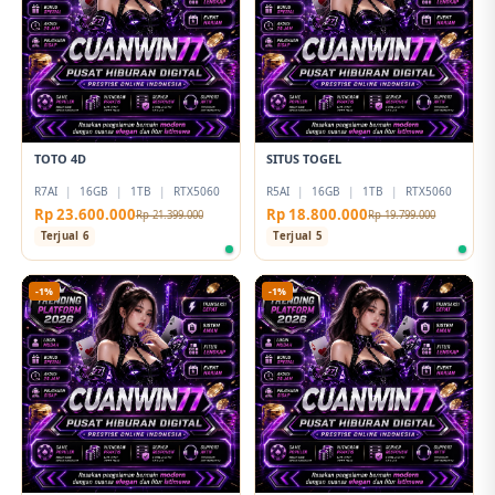
TOTO 4D
SITUS TOGEL
R7AI
|
16GB
|
1TB
|
RTX5060
R5AI
|
16GB
|
1TB
|
RTX5060
Rp 23.600.000
Rp 18.800.000
Rp 21.399.000
Rp 19.799.000
Terjual 6
Terjual 5
-1%
-1%