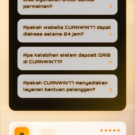
permainan?
Apakah website CUANWIN77 dapat
diakses selama 24 jam?
Apa kelebihan sistem deposit QRIS
di CUANWIN77?
Apakah CUANWIN77 menyediakan
layanan bantuan pelanggan?
★★★★★
Rizky
R