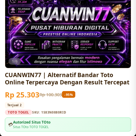
1/6
CUANWIN77 | Alternatif Bandar Toto
Online Terpercaya Dengan Result Tercepat
Rp 25.303
Rp 100.303
-95%
Terjual 2
TOTO TOGEL
SKU:
1S83N0880RID
Autorized Situs TOto
💳
Situs TOto TOTO TOGEL