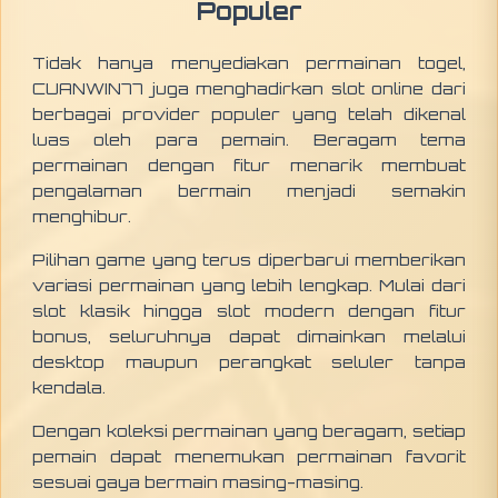
Populer
Tidak hanya menyediakan permainan togel,
CUANWIN77 juga menghadirkan slot online dari
berbagai provider populer yang telah dikenal
luas oleh para pemain. Beragam tema
permainan dengan fitur menarik membuat
pengalaman bermain menjadi semakin
menghibur.
Pilihan game yang terus diperbarui memberikan
variasi permainan yang lebih lengkap. Mulai dari
slot klasik hingga slot modern dengan fitur
bonus, seluruhnya dapat dimainkan melalui
desktop maupun perangkat seluler tanpa
kendala.
Dengan koleksi permainan yang beragam, setiap
pemain dapat menemukan permainan favorit
sesuai gaya bermain masing-masing.