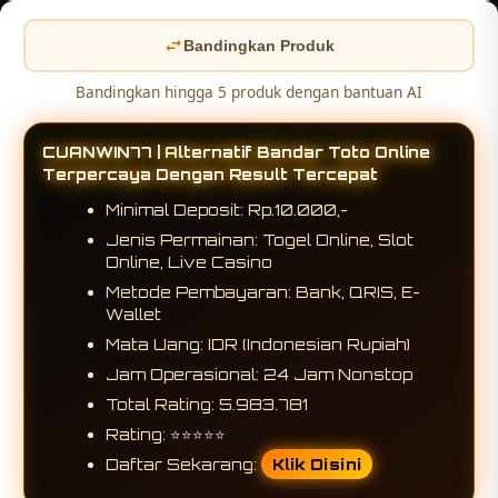
Bandingkan Produk
Bandingkan hingga 5 produk dengan bantuan AI
CUANWIN77 | Alternatif Bandar Toto Online
Terpercaya Dengan Result Tercepat
Minimal Deposit: Rp.10.000,-
Jenis Permainan: Togel Online, Slot
Online, Live Casino
Metode Pembayaran: Bank, QRIS, E-
Wallet
Mata Uang: IDR (Indonesian Rupiah)
Jam Operasional: 24 Jam Nonstop
Total Rating: 5.983.781
Rating: ⭐⭐⭐⭐⭐
Daftar Sekarang:
Klik Disini