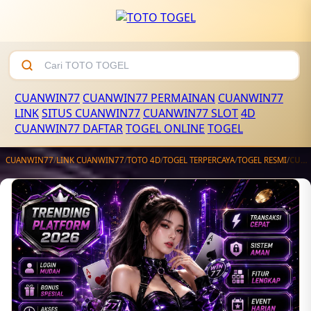
CUANWIN77
CUANWIN77 PERMAINAN
CUANWIN77
LINK
SITUS CUANWIN77
CUANWIN77 SLOT
4D
CUANWIN77 DAFTAR
TOGEL ONLINE
TOGEL
CUANWIN77
/
LINK CUANWIN77
/
TOTO 4D
/
TOGEL TERPERCAYA
/
TOGEL RESMI
/
CUANWIN77 | Alternatif Bandar Toto Online Terpercaya Dengan Result Tercepat