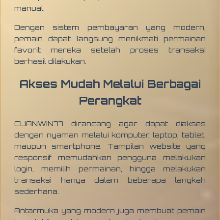
manual.
Dengan sistem pembayaran yang modern,
pemain dapat langsung menikmati permainan
favorit mereka setelah proses transaksi
berhasil dilakukan.
Akses Mudah Melalui Berbagai
Perangkat
CUANWIN77 dirancang agar dapat diakses
dengan nyaman melalui komputer, laptop, tablet,
maupun smartphone. Tampilan website yang
responsif memudahkan pengguna melakukan
login, memilih permainan, hingga melakukan
transaksi hanya dalam beberapa langkah
sederhana.
Antarmuka yang modern juga membuat pemain