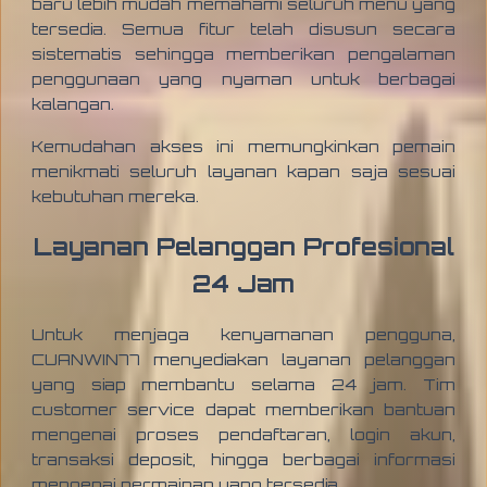
baru lebih mudah memahami seluruh menu yang
tersedia. Semua fitur telah disusun secara
sistematis sehingga memberikan pengalaman
penggunaan yang nyaman untuk berbagai
kalangan.
Kemudahan akses ini memungkinkan pemain
menikmati seluruh layanan kapan saja sesuai
kebutuhan mereka.
Layanan Pelanggan Profesional
24 Jam
Untuk menjaga kenyamanan pengguna,
CUANWIN77 menyediakan layanan pelanggan
yang siap membantu selama 24 jam. Tim
customer service dapat memberikan bantuan
mengenai proses pendaftaran, login akun,
transaksi deposit, hingga berbagai informasi
mengenai permainan yang tersedia.