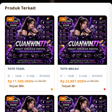
Produk Terkait
-2%
-1%
TOTO TOGEL
TOTO MACAU
I5
|
16GB
|
512GB
|
RTX3050
I7
|
16GB
|
512GB
|
RTX5050
Rp 11.500.000
Rp 22.887.000
Rp 12.799.000
Rp 21.999.000
Terjual 200+
Terjual 20+
-1%
-1%