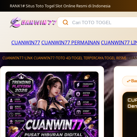
RANK1# Situs Toto Togel Slot Online Resmi di Indonesia
CUANWIN77
CUANWIN77 PERMAINAN
CUANWIN77 LI
CUANWIN77
/
LINK CUANWIN77
/
TOTO 4D
/
TOGEL TERPERCAYA
/
TOGEL RESMI
/
CUAN
Ba
CUA
Den