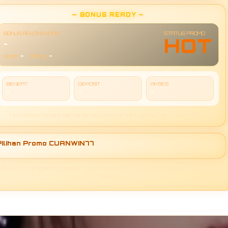
— BONUS READY —
BONUS REKOMENDASI
STATUS PROMO
HOT
-
-
-
Game:
Rating:
BENEFIT
DEPOSIT
AKSES
-
-
-
HOT! Bonus menarik permainan seru khusus untuk pemain baru CUANWIN77.
Pilihan Promo CUANWIN77
ANWIN77 menghadirkan bonus menarik akses cepat dan permainan seru untuk pemain
baru.