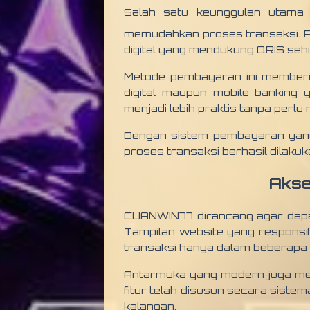
Salah satu keunggulan utam
memudahkan proses transaksi. 
digital yang mendukung QRIS sehin
Metode pembayaran ini memberika
digital maupun mobile banking 
menjadi lebih praktis tanpa perlu
Dengan sistem pembayaran yang
proses transaksi berhasil dilakuk
Akse
CUANWIN77 dirancang agar dapat
Tampilan website yang responsi
transaksi hanya dalam beberapa
Antarmuka yang modern juga me
fitur telah disusun secara sis
kalangan.