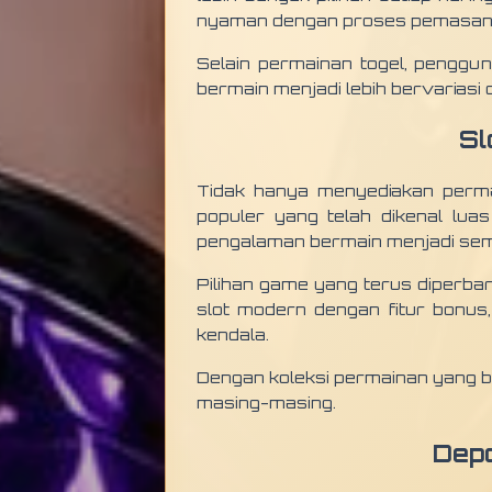
nyaman dengan proses pemasang
Selain permainan togel, penggun
bermain menjadi lebih bervariasi
Sl
Tidak hanya menyediakan permai
populer yang telah dikenal lu
pengalaman bermain menjadi sem
Pilihan game yang terus diperbar
slot modern dengan fitur bonus
kendala.
Dengan koleksi permainan yang 
masing-masing.
Depo