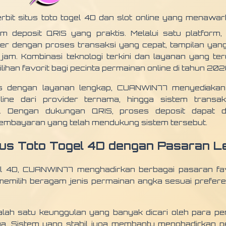
rbit situs toto togel 4D dan slot online yang menaw
 deposit QRIS yang praktis. Melalui satu platform,
ler dengan proses transaksi yang cepat, tampilan yan
am. Kombinasi teknologi terkini dan layanan yang ter
ihan favorit bagi pecinta permainan online di tahun 202
us dengan layanan lengkap, CUANWIN77 menyediakan
line dari provider ternama, hingga sistem transak
. Dengan dukungan QRIS, proses deposit dapat di
pembayaran yang telah mendukung sistem tersebut.
itus Toto Togel 4D dengan Pasaran 
gel 4D, CUANWIN77 menghadirkan berbagai pasaran fa
memilih beragam jenis permainan angka sesuai prefer
lah satu keunggulan yang banyak dicari oleh para p
rinya. Sistem yang stabil juga membantu menghadirkan