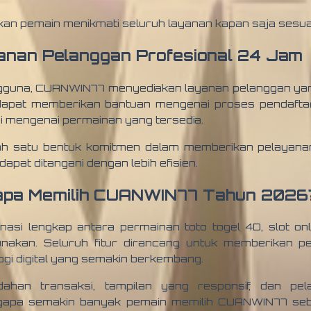
an pemain menikmati seluruh layanan kapan saja sesua
anan Pelanggan Profesional 24 Jam
guna, CUANWIN77 menyediakan layanan pelanggan ya
apat memberikan bantuan mengenai proses pendaftara
si mengenai permainan yang tersedia.
ah satu bentuk komitmen dalam memberikan pelayanan
pat ditangani dengan lebih efisien.
pa Memilih CUANWIN77 Tahun 2026
 lengkap antara permainan toto togel 4D, slot onli
nakan. Seluruh fitur dirancang untuk memberikan 
i digital yang semakin berkembang.
ahan transaksi, tampilan yang responsif, dan pe
ngapa semakin banyak pemain memilih CUANWIN77 seb