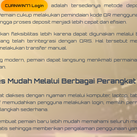
a
adalah tersedianya metode dep
CUANWIN77 Login
Pemain cukup melakukan pemindaian kode QR mengguna
gga proses deposit menjadi lebih cepat dan efisien.
n fleksibilitas lebih karena dapat digunakan melalui
yang telah terintegrasi dengan QRIS. Hal tersebut 
 melakukan transfer manual.
 modern, pemain dapat langsung menikmati permainan
an.
s Mudah Melalui Berbagai Perangkat
 diakses dengan nyaman melalui komputer, laptop, ta
f memudahkan pengguna melakukan login, memilih per
 langkah sederhana.
mbuat pemain baru lebih mudah memahami seluruh me
tematis sehingga memberikan pengalaman penggunaan ya