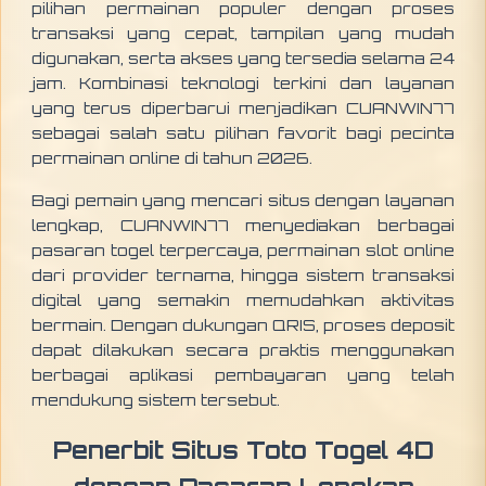
pilihan permainan populer dengan proses
transaksi yang cepat, tampilan yang mudah
digunakan, serta akses yang tersedia selama 24
jam. Kombinasi teknologi terkini dan layanan
yang terus diperbarui menjadikan CUANWIN77
sebagai salah satu pilihan favorit bagi pecinta
permainan online di tahun 2026.
Bagi pemain yang mencari situs dengan layanan
lengkap, CUANWIN77 menyediakan berbagai
pasaran togel terpercaya, permainan slot online
dari provider ternama, hingga sistem transaksi
digital yang semakin memudahkan aktivitas
bermain. Dengan dukungan QRIS, proses deposit
dapat dilakukan secara praktis menggunakan
berbagai aplikasi pembayaran yang telah
mendukung sistem tersebut.
Penerbit Situs Toto Togel 4D