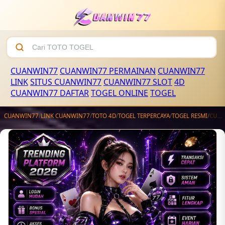
CUANWIN77
CUANWIN77 PERMAINAN
CUANWIN77
LINK
SITUS CUANWIN77
CUANWIN77 SLOT
4D
CUANWIN77 DAFTAR
TOGEL ONLINE
TOGEL
CUANWIN77
/
LINK CUANWIN77
/
TOTO 4D
/
TOGEL TERPERCAYA
/
TOGEL RESMI
/
CUANWIN77 | Alternatif Bandar Toto Online Terpercaya Dengan Result Tercepat