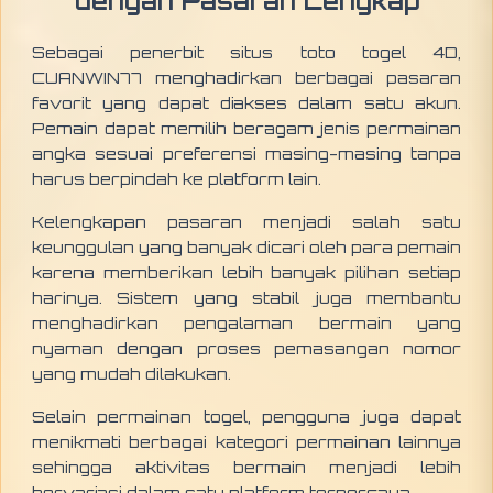
dengan Pasaran Lengkap
Sebagai penerbit situs toto togel 4D,
CUANWIN77 menghadirkan berbagai pasaran
favorit yang dapat diakses dalam satu akun.
Pemain dapat memilih beragam jenis permainan
angka sesuai preferensi masing-masing tanpa
harus berpindah ke platform lain.
Kelengkapan pasaran menjadi salah satu
keunggulan yang banyak dicari oleh para pemain
karena memberikan lebih banyak pilihan setiap
harinya. Sistem yang stabil juga membantu
menghadirkan pengalaman bermain yang
nyaman dengan proses pemasangan nomor
yang mudah dilakukan.
Selain permainan togel, pengguna juga dapat
menikmati berbagai kategori permainan lainnya
sehingga aktivitas bermain menjadi lebih
bervariasi dalam satu platform terpercaya.