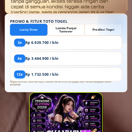
yang bikin bingung. CUANWIN77 kasih jalur
akses langsung ke sistem utama tanpa ribet.
Semua transparan, jelas, dan aman buat
pengguna yang pengen masuk ke platform
PROMO & FITUR TOTO TOGEL
tanpa distraksi.
Lomba Panjat
Lucky Draw
Prediksi Togel
Turnover
3x
Rp 6.929.700 / bln
6x
Rp 3.464.900 / bln
12x
Rp 1.732.500 / bln
Angka estimasi. Bisa berhttps://healacl-what-is-an-acl.pages.dev/ sesuai kebijakan bank /
penyedia.