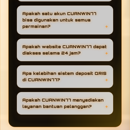
Apakah satu akun CUANWIN77
bisa digunakan untuk semua
permainan?
Apakah website CUANWIN77 dapat
diakses selama 24 jam?
Apa kelebihan sistem deposit QRIS
di CUANWIN77?
Apakah CUANWIN77 menyediakan
layanan bantuan pelanggan?