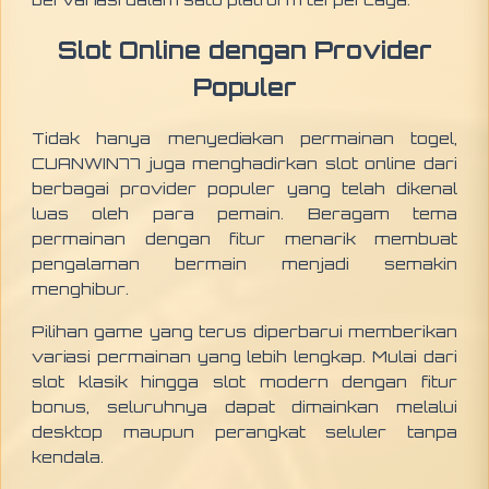
Slot Online dengan Provider
Populer
Tidak hanya menyediakan permainan togel,
CUANWIN77 juga menghadirkan slot online dari
berbagai provider populer yang telah dikenal
luas oleh para pemain. Beragam tema
permainan dengan fitur menarik membuat
pengalaman bermain menjadi semakin
menghibur.
Pilihan game yang terus diperbarui memberikan
variasi permainan yang lebih lengkap. Mulai dari
slot klasik hingga slot modern dengan fitur
bonus, seluruhnya dapat dimainkan melalui
desktop maupun perangkat seluler tanpa
kendala.