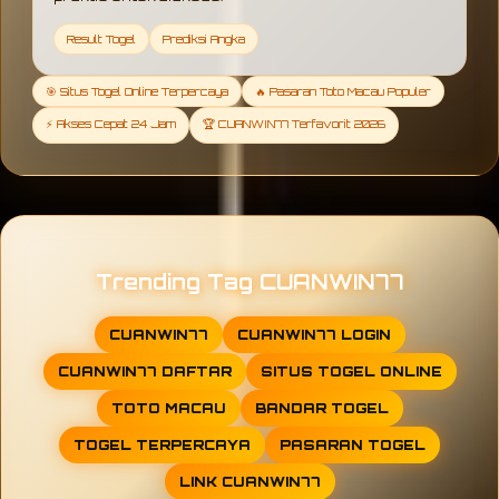
Result Togel
Prediksi Angka
🎯 Situs Togel Online Terpercaya
🔥 Pasaran Toto Macau Populer
⚡ Akses Cepat 24 Jam
🏆 CUANWIN77 Terfavorit 2026
Trending Tag CUANWIN77
CUANWIN77
CUANWIN77 LOGIN
CUANWIN77 DAFTAR
SITUS TOGEL ONLINE
TOTO MACAU
BANDAR TOGEL
TOGEL TERPERCAYA
PASARAN TOGEL
LINK CUANWIN77