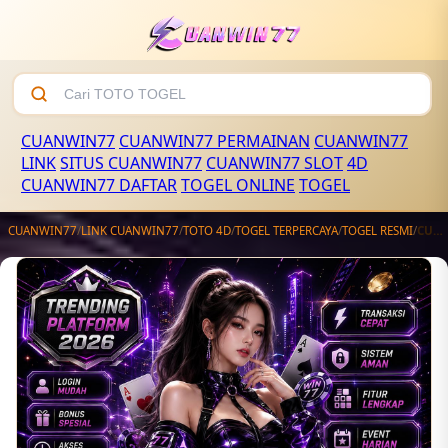
CUANWIN77
CUANWIN77 PERMAINAN
CUANWIN77
LINK
SITUS CUANWIN77
CUANWIN77 SLOT
4D
CUANWIN77 DAFTAR
TOGEL ONLINE
TOGEL
CUANWIN77
/
LINK CUANWIN77
/
TOTO 4D
/
TOGEL TERPERCAYA
/
TOGEL RESMI
/
CUANWIN77 | Alternatif Bandar Toto Online Terpercaya Dengan Result Tercepat