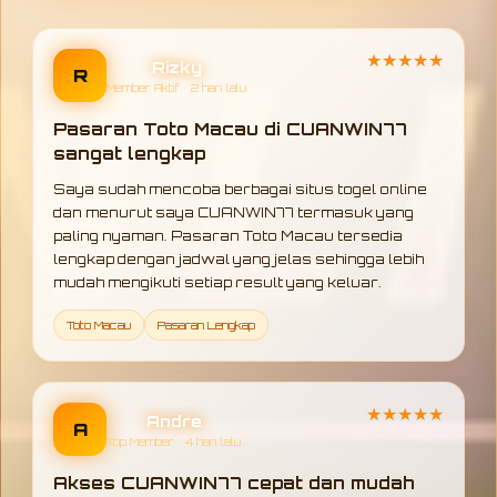
★★★★★
Rizky
R
Member Aktif • 2 hari lalu
Pasaran Toto Macau di CUANWIN77
sangat lengkap
Saya sudah mencoba berbagai situs togel online
dan menurut saya CUANWIN77 termasuk yang
paling nyaman. Pasaran Toto Macau tersedia
lengkap dengan jadwal yang jelas sehingga lebih
mudah mengikuti setiap result yang keluar.
Toto Macau
Pasaran Lengkap
★★★★★
Andre
A
Top Member • 4 hari lalu
Akses CUANWIN77 cepat dan mudah