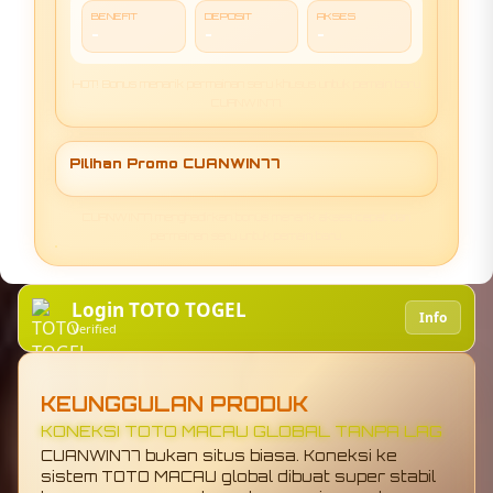
BENEFIT
DEPOSIT
AKSES
-
-
-
HOT! Bonus menarik permainan seru khusus untuk pemain baru
CUANWIN77.
Pilihan Promo CUANWIN77
CUANWIN77 menghadirkan bonus menarik akses cepat dan
permainan seru untuk pemain baru.
Login TOTO TOGEL
Info
Verified
KEUNGGULAN PRODUK
AKSES RESMI TANPA ARAH
MEMBINGUNGKAN
Nggak ada link berputar atau halaman aneh