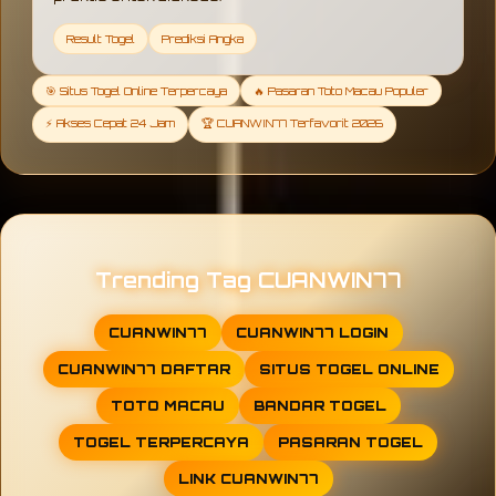
Result Togel
Prediksi Angka
🎯 Situs Togel Online Terpercaya
🔥 Pasaran Toto Macau Populer
⚡ Akses Cepat 24 Jam
🏆 CUANWIN77 Terfavorit 2026
Trending Tag CUANWIN77
CUANWIN77
CUANWIN77 LOGIN
CUANWIN77 DAFTAR
SITUS TOGEL ONLINE
TOTO MACAU
BANDAR TOGEL
TOGEL TERPERCAYA
PASARAN TOGEL
LINK CUANWIN77