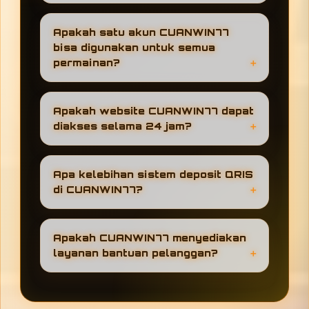
Apakah satu akun CUANWIN77
bisa digunakan untuk semua
permainan?
Apakah website CUANWIN77 dapat
diakses selama 24 jam?
Apa kelebihan sistem deposit QRIS
di CUANWIN77?
Apakah CUANWIN77 menyediakan
layanan bantuan pelanggan?