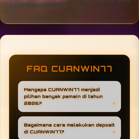
sederhana dan nyaman.
FAQ CUANWIN77
Mengapa CUANWIN77 menjadi
pilihan banyak pemain di tahun
2026?
Bagaimana cara melakukan deposit
di CUANWIN77?