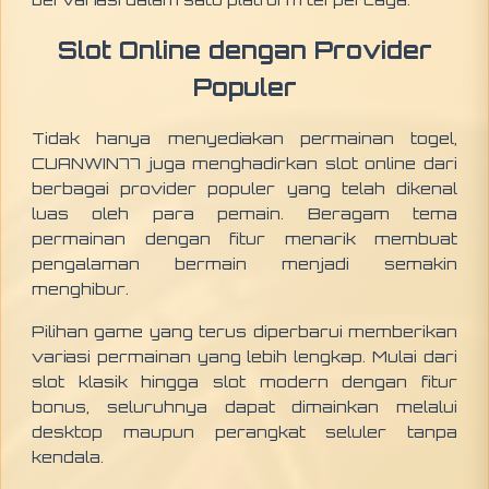
Slot Online dengan Provider
Populer
Tidak hanya menyediakan permainan togel,
CUANWIN77 juga menghadirkan slot online dari
berbagai provider populer yang telah dikenal
luas oleh para pemain. Beragam tema
permainan dengan fitur menarik membuat
pengalaman bermain menjadi semakin
menghibur.
Pilihan game yang terus diperbarui memberikan
variasi permainan yang lebih lengkap. Mulai dari
slot klasik hingga slot modern dengan fitur
bonus, seluruhnya dapat dimainkan melalui
desktop maupun perangkat seluler tanpa
kendala.