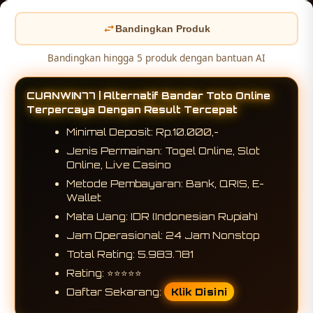
Bandingkan Produk
Bandingkan hingga 5 produk dengan bantuan AI
CUANWIN77 | Alternatif Bandar Toto Online
Terpercaya Dengan Result Tercepat
Minimal Deposit: Rp.10.000,-
Jenis Permainan: Togel Online, Slot
Online, Live Casino
Metode Pembayaran: Bank, QRIS, E-
Wallet
Mata Uang: IDR (Indonesian Rupiah)
Jam Operasional: 24 Jam Nonstop
Total Rating: 5.983.781
Rating: ⭐⭐⭐⭐⭐
Daftar Sekarang:
Klik Disini