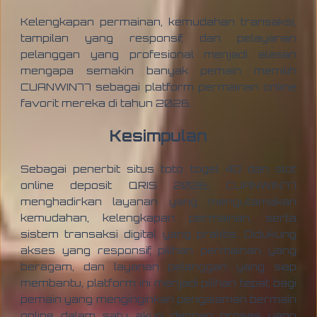
Kelengkapan permainan, kemudahan transaksi,
tampilan yang responsif, dan pelayanan
pelanggan yang profesional menjadi alasan
mengapa semakin banyak pemain memilih
CUANWIN77 sebagai platform permainan online
favorit mereka di tahun 2026.
Kesimpulan
Sebagai penerbit situs toto togel 4D dan slot
online deposit QRIS 2026, CUANWIN77
menghadirkan layanan yang mengutamakan
kemudahan, kelengkapan permainan, serta
sistem transaksi digital yang praktis. Didukung
akses yang responsif, pilihan permainan yang
beragam, dan layanan pelanggan yang siap
membantu, platform ini menjadi pilihan tepat bagi
pemain yang menginginkan pengalaman bermain
online dalam satu akun dengan proses yang