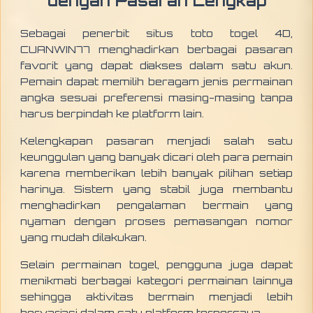
dengan Pasaran Lengkap
Sebagai penerbit situs toto togel 4D,
CUANWIN77 menghadirkan berbagai pasaran
favorit yang dapat diakses dalam satu akun.
Pemain dapat memilih beragam jenis permainan
angka sesuai preferensi masing-masing tanpa
harus berpindah ke platform lain.
Kelengkapan pasaran menjadi salah satu
keunggulan yang banyak dicari oleh para pemain
karena memberikan lebih banyak pilihan setiap
harinya. Sistem yang stabil juga membantu
menghadirkan pengalaman bermain yang
nyaman dengan proses pemasangan nomor
yang mudah dilakukan.
Selain permainan togel, pengguna juga dapat
menikmati berbagai kategori permainan lainnya
sehingga aktivitas bermain menjadi lebih
bervariasi dalam satu platform terpercaya.