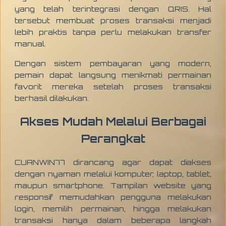
yang telah terintegrasi dengan QRIS. Hal
tersebut membuat proses transaksi menjadi
lebih praktis tanpa perlu melakukan transfer
manual.
Dengan sistem pembayaran yang modern,
pemain dapat langsung menikmati permainan
favorit mereka setelah proses transaksi
berhasil dilakukan.
Akses Mudah Melalui Berbagai
Perangkat
CUANWIN77 dirancang agar dapat diakses
dengan nyaman melalui komputer, laptop, tablet,
maupun smartphone. Tampilan website yang
responsif memudahkan pengguna melakukan
login, memilih permainan, hingga melakukan
transaksi hanya dalam beberapa langkah