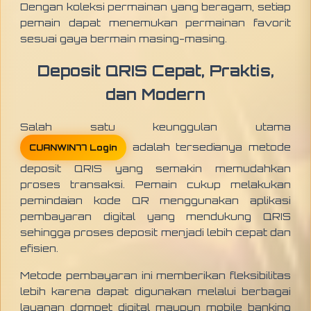
Dengan koleksi permainan yang beragam, setiap
pemain dapat menemukan permainan favorit
sesuai gaya bermain masing-masing.
Deposit QRIS Cepat, Praktis,
dan Modern
Salah satu keunggulan utama
adalah tersedianya metode
CUANWIN77 Login
deposit QRIS yang semakin memudahkan
proses transaksi. Pemain cukup melakukan
pemindaian kode QR menggunakan aplikasi
pembayaran digital yang mendukung QRIS
sehingga proses deposit menjadi lebih cepat dan
efisien.
Metode pembayaran ini memberikan fleksibilitas
lebih karena dapat digunakan melalui berbagai
layanan dompet digital maupun mobile banking