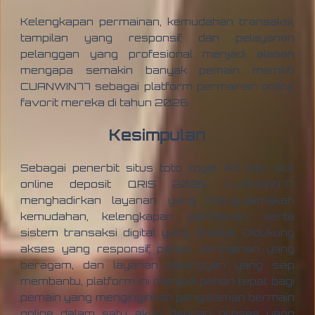
Kelengkapan permainan, kemudahan transaksi,
tampilan yang responsif, dan pelayanan
pelanggan yang profesional menjadi alasan
mengapa semakin banyak pemain memilih
CUANWIN77 sebagai platform permainan online
favorit mereka di tahun 2026.
Kesimpulan
Sebagai penerbit situs toto togel 4D dan slot
online deposit QRIS 2026, CUANWIN77
menghadirkan layanan yang mengutamakan
kemudahan, kelengkapan permainan, serta
sistem transaksi digital yang praktis. Didukung
akses yang responsif, pilihan permainan yang
beragam, dan layanan pelanggan yang siap
membantu, platform ini menjadi pilihan tepat bagi
pemain yang menginginkan pengalaman bermain
online dalam satu akun dengan proses yang