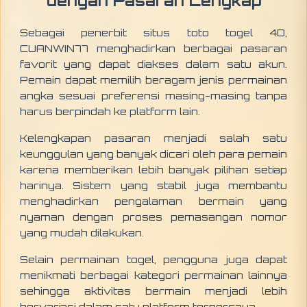
dengan Pasaran Lengkap
Sebagai penerbit situs toto togel 4D,
CUANWIN77 menghadirkan berbagai pasaran
favorit yang dapat diakses dalam satu akun.
Pemain dapat memilih beragam jenis permainan
angka sesuai preferensi masing-masing tanpa
harus berpindah ke platform lain.
Kelengkapan pasaran menjadi salah satu
keunggulan yang banyak dicari oleh para pemain
karena memberikan lebih banyak pilihan setiap
harinya. Sistem yang stabil juga membantu
menghadirkan pengalaman bermain yang
nyaman dengan proses pemasangan nomor
yang mudah dilakukan.
Selain permainan togel, pengguna juga dapat
menikmati berbagai kategori permainan lainnya
sehingga aktivitas bermain menjadi lebih
bervariasi dalam satu platform terpercaya.