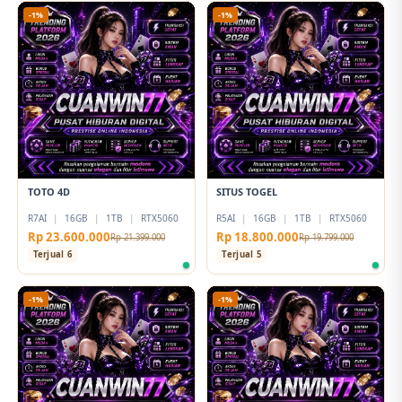
-1%
-1%
TOTO 4D
SITUS TOGEL
R7AI
|
16GB
|
1TB
|
RTX5060
R5AI
|
16GB
|
1TB
|
RTX5060
Rp 23.600.000
Rp 18.800.000
Rp 21.399.000
Rp 19.799.000
Terjual 6
Terjual 5
-1%
-1%