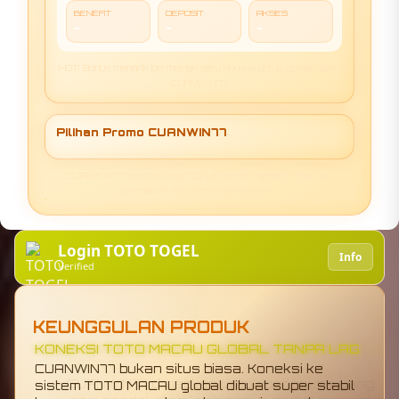
BENEFIT
DEPOSIT
AKSES
-
-
-
HOT! Bonus menarik permainan seru khusus untuk pemain baru
CUANWIN77.
Pilihan Promo CUANWIN77
CUANWIN77 menghadirkan bonus menarik akses cepat dan
permainan seru untuk pemain baru.
Login TOTO TOGEL
Info
Verified
KEUNGGULAN PRODUK
KONEKSI TOTO MACAU GLOBAL TANPA LAG
CUANWIN77 bukan situs biasa. Koneksi ke
sistem TOTO MACAU global dibuat super stabil