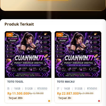
Produk Terkait
-2%
-1%
TOTO TOGEL
TOTO MACAU
I5
|
16GB
|
512GB
|
RTX3050
I7
|
16GB
|
512GB
|
RTX5050
Rp 11.500.000
Rp 22.887.000
Rp 12.799.000
Rp 21.999.000
Terjual 200+
Terjual 20+