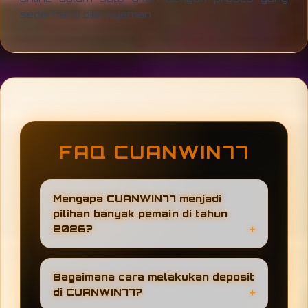
sederhana dan nyaman.
FAQ CUANWIN77
Mengapa CUANWIN77 menjadi
pilihan banyak pemain di tahun
2026?
Bagaimana cara melakukan deposit
di CUANWIN77?