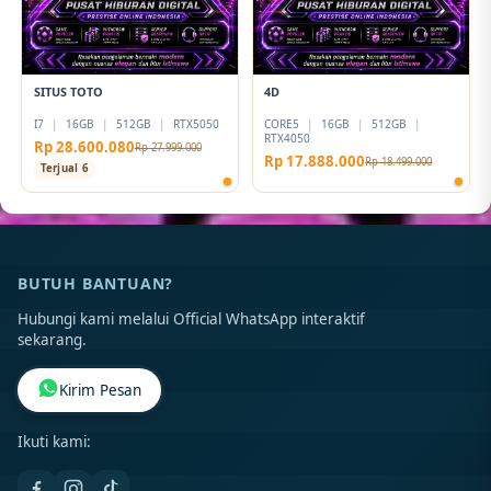
SITUS TOTO
4D
I7
|
16GB
|
512GB
|
RTX5050
CORE5
|
16GB
|
512GB
|
RTX4050
Rp 28.600.080
Rp 27.999.000
Rp 17.888.000
Rp 18.499.000
Terjual 6
BUTUH BANTUAN?
Hubungi kami melalui Official WhatsApp interaktif
sekarang.
Kirim Pesan
Ikuti kami: