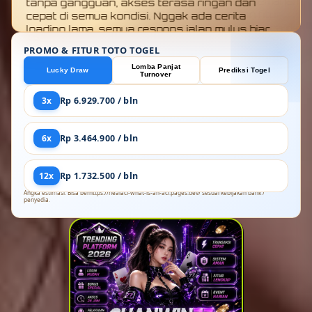
yang bikin bingung. CUANWIN77 kasih jalur
akses langsung ke sistem utama tanpa ribet.
Semua transparan, jelas, dan aman buat
pengguna yang pengen masuk ke platform
PROMO & FITUR TOTO TOGEL
tanpa distraksi.
Lomba Panjat
Lucky Draw
Prediksi Togel
Turnover
3x
Rp 6.929.700 / bln
6x
Rp 3.464.900 / bln
12x
Rp 1.732.500 / bln
Angka estimasi. Bisa berhttps://healacl-what-is-an-acl.pages.dev/ sesuai kebijakan bank /
penyedia.