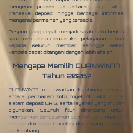
mengenai proses pendaftaran, login akun,
transaksi deposit, hingga berbagai informasi
mengenai permainan yang tersedia.
Respon yang cepat menjadi salah satu bentuk
komitmen dalam memberikan pelayanan terbaik
kepada seluruh member sehingga setiap
kendala dapat ditangani dengan lebih efisien.
Mengapa Memilih CUANWIN77
Tahun 2026?
CUANWIN77 menawarkan kombinasi lengkap
antara permainan toto togel 4D, slot online,
sistem deposit QRIS, serta layanan yang mudah
digunakan. Seluruh fitur dirancang untuk
memberikan pengalaman bermain yang nyaman
dengan dukungan teknologi digital yang semakin
berkembang.