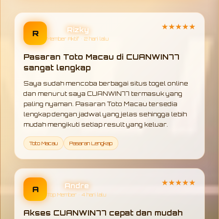
★★★★★
Rizky
R
Member Aktif • 2 hari lalu
Pasaran Toto Macau di CUANWIN77
sangat lengkap
Saya sudah mencoba berbagai situs togel online
dan menurut saya CUANWIN77 termasuk yang
paling nyaman. Pasaran Toto Macau tersedia
lengkap dengan jadwal yang jelas sehingga lebih
mudah mengikuti setiap result yang keluar.
Toto Macau
Pasaran Lengkap
★★★★★
Andre
A
Top Member • 4 hari lalu
Akses CUANWIN77 cepat dan mudah