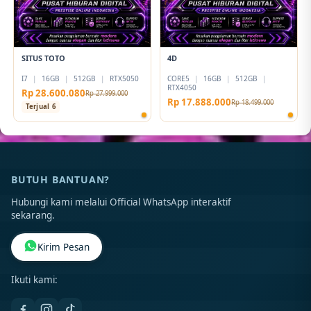
SITUS TOTO
4D
I7
|
16GB
|
512GB
|
RTX5050
CORE5
|
16GB
|
512GB
|
RTX4050
Rp 28.600.080
Rp 27.999.000
Rp 17.888.000
Rp 18.499.000
Terjual 6
BUTUH BANTUAN?
Hubungi kami melalui Official WhatsApp interaktif
sekarang.
Kirim Pesan
Ikuti kami: