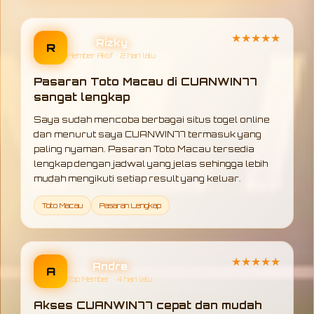
★★★★★
Rizky
R
Member Aktif • 2 hari lalu
Pasaran Toto Macau di CUANWIN77
sangat lengkap
Saya sudah mencoba berbagai situs togel online
dan menurut saya CUANWIN77 termasuk yang
paling nyaman. Pasaran Toto Macau tersedia
lengkap dengan jadwal yang jelas sehingga lebih
mudah mengikuti setiap result yang keluar.
Toto Macau
Pasaran Lengkap
★★★★★
Andre
A
Top Member • 4 hari lalu
Akses CUANWIN77 cepat dan mudah