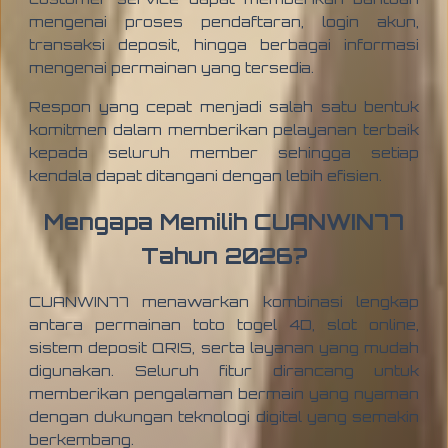
mengenai proses pendaftaran, login akun,
transaksi deposit, hingga berbagai informasi
mengenai permainan yang tersedia.
Respon yang cepat menjadi salah satu bentuk
komitmen dalam memberikan pelayanan terbaik
kepada seluruh member sehingga setiap
kendala dapat ditangani dengan lebih efisien.
Mengapa Memilih CUANWIN77
Tahun 2026?
CUANWIN77 menawarkan kombinasi lengkap
antara permainan toto togel 4D, slot online,
sistem deposit QRIS, serta layanan yang mudah
digunakan. Seluruh fitur dirancang untuk
memberikan pengalaman bermain yang nyaman
dengan dukungan teknologi digital yang semakin
berkembang.