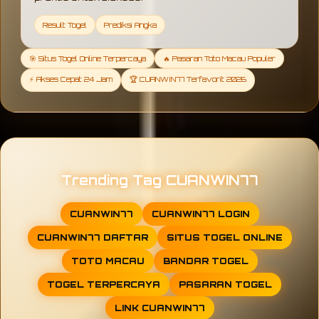
Result Togel
Prediksi Angka
🎯 Situs Togel Online Terpercaya
🔥 Pasaran Toto Macau Populer
⚡ Akses Cepat 24 Jam
🏆 CUANWIN77 Terfavorit 2026
Trending Tag CUANWIN77
CUANWIN77
CUANWIN77 LOGIN
CUANWIN77 DAFTAR
SITUS TOGEL ONLINE
TOTO MACAU
BANDAR TOGEL
TOGEL TERPERCAYA
PASARAN TOGEL
LINK CUANWIN77