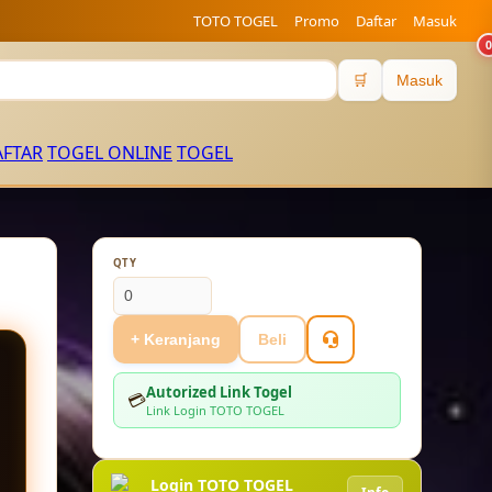
TOTO TOGEL
Promo
Daftar
Masuk
0
🛒
Masuk
FTAR
TOGEL ONLINE
TOGEL
QTY
+ Keranjang
Beli
Autorized Link Togel
💳
Link Login TOTO TOGEL
Login TOTO TOGEL