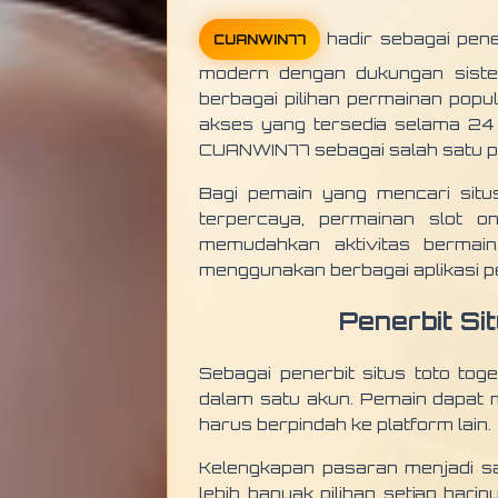
hadir sebagai pene
CUANWIN77
modern dengan dukungan sistem
berbagai pilihan permainan popu
akses yang tersedia selama 24 j
CUANWIN77 sebagai salah satu pil
Bagi pemain yang mencari sit
terpercaya, permainan slot on
memudahkan aktivitas bermain
menggunakan berbagai aplikasi 
Penerbit S
Sebagai penerbit situs toto to
dalam satu akun. Pemain dapat 
harus berpindah ke platform lain.
Kelengkapan pasaran menjadi sa
lebih banyak pilihan setiap ha