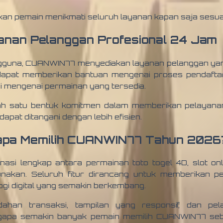
an pemain menikmati seluruh layanan kapan saja sesua
anan Pelanggan Profesional 24 Jam
guna, CUANWIN77 menyediakan layanan pelanggan ya
apat memberikan bantuan mengenai proses pendaftara
si mengenai permainan yang tersedia.
ah satu bentuk komitmen dalam memberikan pelayanan
pat ditangani dengan lebih efisien.
pa Memilih CUANWIN77 Tahun 2026
 lengkap antara permainan toto togel 4D, slot onli
nakan. Seluruh fitur dirancang untuk memberikan 
i digital yang semakin berkembang.
ahan transaksi, tampilan yang responsif, dan pe
ngapa semakin banyak pemain memilih CUANWIN77 seb