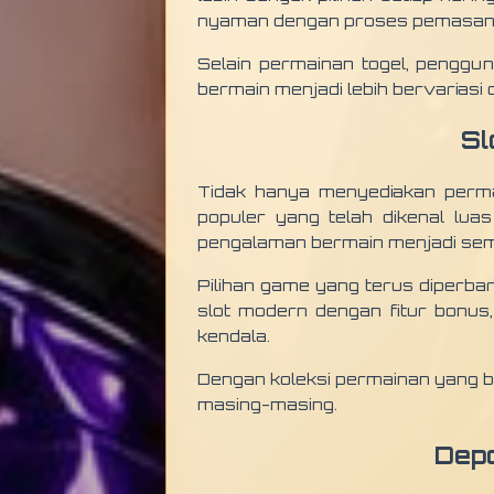
nyaman dengan proses pemasang
Selain permainan togel, penggun
bermain menjadi lebih bervariasi
Sl
Tidak hanya menyediakan permai
populer yang telah dikenal lu
pengalaman bermain menjadi sem
Pilihan game yang terus diperbar
slot modern dengan fitur bonus
kendala.
Dengan koleksi permainan yang 
masing-masing.
Depo