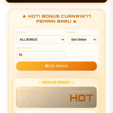
🔥 HOT! BONUS CUANWIN77
PEMAIN BARU 🔥
PROMO
GAME
MIN RATING
🎁
CEK BONUS
— BONUS READY —
BONUS REKOMENDASI
STATUS PROMO
HOT
-
-
-
Game:
Rating: