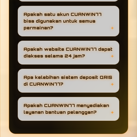
Apakah satu akun CUANWIN77
bisa digunakan untuk semua
permainan?
Apakah website CUANWIN77 dapat
diakses selama 24 jam?
Apa kelebihan sistem deposit QRIS
di CUANWIN77?
Apakah CUANWIN77 menyediakan
layanan bantuan pelanggan?