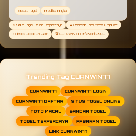
Result Togel
Prediksi Angka
🎯 Situs Togel Online Terpercaya
🔥 Pasaran Toto Macau Populer
⚡ Akses Cepat 24 Jam
🏆 CUANWIN77 Terfavorit 2026
Trending Tag CUANWIN77
CUANWIN77
CUANWIN77 LOGIN
CUANWIN77 DAFTAR
SITUS TOGEL ONLINE
TOTO MACAU
BANDAR TOGEL
TOGEL TERPERCAYA
PASARAN TOGEL
LINK CUANWIN77