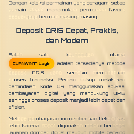
Dengan koleksi permainan yang beragam, setiap
pemain dapat menemukan permainan favorit
sesuai gaya bermain masing-masing.
Deposit QRIS Cepat, Praktis,
dan Modern
Salah satu keunggulan utama
adalah tersedianya metode
CUANWIN77 Login
deposit QRIS yang semakin memudahkan
proses transaksi. Pemain cukup melakukan
pemindaian kode QR menggunakan aplikasi
pembayaran digital yang mendukung QRIS
sehingga proses deposit menjadi lebih cepat dan
efisien.
Metode pembayaran ini memberikan fleksibilitas
lebih karena dapat digunakan melalui berbagai
layanan dompet digital maupun mobile banking