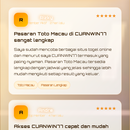
★★★★★
Rizky
R
Member Aktif • 2 hari lalu
Pasaran Toto Macau di CUANWIN77
sangat lengkap
Saya sudah mencoba berbagai situs togel online
dan menurut saya CUANWIN77 termasuk yang
paling nyaman. Pasaran Toto Macau tersedia
lengkap dengan jadwal yang jelas sehingga lebih
mudah mengikuti setiap result yang keluar.
Toto Macau
Pasaran Lengkap
★★★★★
Andre
A
Top Member • 4 hari lalu
Akses CUANWIN77 cepat dan mudah