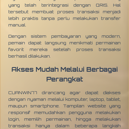
yang telah terintegrasi dengan QRIS. Hal
tersebut membuat proses transaksi menjadi
lebih praktis tanpa perlu melakukan transfer
manual.
Dengan sistem pembayaran yang modern,
pemain dapat langsung menikmati permainan
favorit mereka setelah proses transaksi
berhasil dilakukan.
Akses Mudah Melalui Berbagai
Perangkat
CUANWIN77 dirancang agar dapat diakses
dengan nyaman melalui komputer, laptop, tablet,
maupun smartphone. Tampilan website yang
responsif memudahkan pengguna melakukan
login, memilih permainan, hingga melakukan
transaksi hanya dalam beberapa langkah