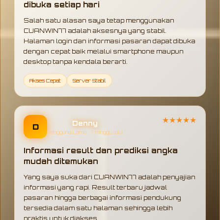
dibuka setiap hari
Salah satu alasan saya tetap menggunakan
CUANWIN77 adalah aksesnya yang stabil.
Halaman login dan informasi pasaran dapat dibuka
dengan cepat baik melalui smartphone maupun
desktop tanpa kendala berarti.
Akses Cepat
Server Stabil
★★★★★
Denny
D
Pengguna Lama • 1 minggu lalu
Informasi result dan prediksi angka
mudah ditemukan
Yang saya suka dari CUANWIN77 adalah penyajian
informasi yang rapi. Result terbaru jadwal
pasaran hingga berbagai informasi pendukung
tersedia dalam satu halaman sehingga lebih
praktis untuk diakses.