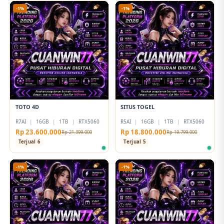
-1%
-1%
TOTO 4D
SITUS TOGEL
R7AI
|
16GB
|
1TB
|
RTX5060
R5AI
|
16GB
|
1TB
|
RTX5060
Rp 23.600.000
Rp 18.800.000
Rp 21.399.000
Rp 19.799.000
Terjual 6
Terjual 5
-1%
-1%