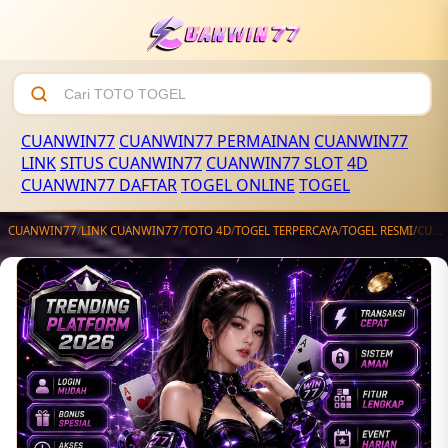
CUANWIN77
CUANWIN77 PERMAINAN
CUANWIN77
LINK
SITUS CUANWIN77
CUANWIN77 SLOT
4D
CUANWIN77 DAFTAR
TOGEL ONLINE
TOGEL
CUANWIN77
/
LINK CUANWIN77
/
TOTO 4D
/
TOGEL TERPERCAYA
/
TOGEL RESMI
/
CUANWIN77 | Alternatif Bandar Toto Online Terpercaya Dengan Result Tercepat