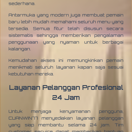
sederhana.
Antarmuka yang modern juga membuat pemain
baru lebih mudah memahami seluruh menu yang
tersedia. Semua fitur telah disusun secara
sistematis sehingga memberikan pengalaman
penggunaan yang nyaman untuk berbagai
kalangan.
Kemudahan akses ini memungkinkan pemain
menikmati seluruh layanan kapan saja sesuai
kebutuhan mereka.
Layanan Pelanggan Profesional
24 Jam
Untuk menjaga kenyamanan pengguna,
CUANWIN77 menyediakan layanan pelanggan
yang siap membantu selama 24 jam. Tim
customer service dapat memberikan bantuan