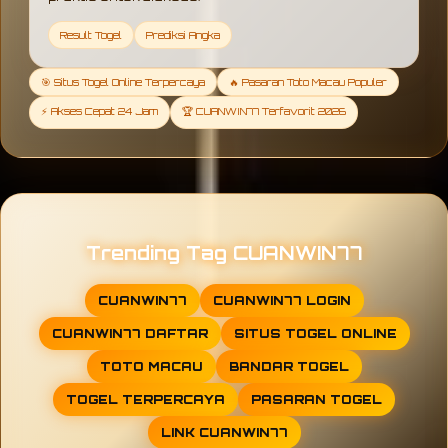
Result Togel
Prediksi Angka
🎯 Situs Togel Online Terpercaya
🔥 Pasaran Toto Macau Populer
⚡ Akses Cepat 24 Jam
🏆 CUANWIN77 Terfavorit 2026
Trending Tag CUANWIN77
CUANWIN77
CUANWIN77 LOGIN
CUANWIN77 DAFTAR
SITUS TOGEL ONLINE
TOTO MACAU
BANDAR TOGEL
TOGEL TERPERCAYA
PASARAN TOGEL
LINK CUANWIN77