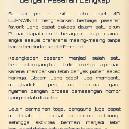
dengan Pasaran Lengkap
Sebagai penerbit situs toto togel 4D,
CUANWIN77 menghadirkan berbagai pasaran
favorit yang dapat diakses dalam satu akun.
Pemain dapat memilih beragam jenis permainan
angka sesuai preferensi masing-masing tanpa
harus berpindah ke platform lain.
Kelengkapan pasaran menjadi salah satu
keunggulan yang banyak dicari oleh para pemain
karena memberikan lebih banyak pilihan setiap
harinya. Sistem yang stabil juga membantu
menghadirkan pengalaman bermain yang
nyaman dengan proses pemasangan nomor
yang mudah dilakukan.
Selain permainan togel, pengguna juga dapat
menikmati berbagai kategori permainan lainnya
sehingga aktivitas bermain menjadi lebih
bervariasi dalam satu platform terpercaya.