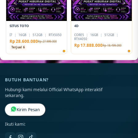
SITUS TOTO
4D
I7
|
16GB
|
512GB
|
RTX5050
CORE5
|
16GB
|
512GB
|
RTX4050
Rp 28.600.080
Rp 27.999.000
Rp 17.888.000
Rp 18.499.000
Terjual 6
BUTUH BANTUAN?
Hubungi kami melalui Official WhatsApp interaktif
sekarang.
Kirim Pesan
Ikuti kami: