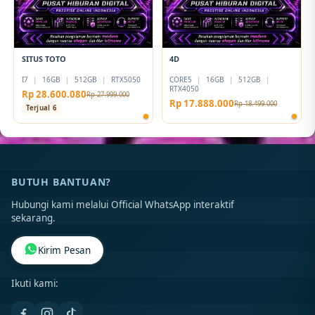
SITUS TOTO
4D
I7
|
16GB
|
512GB
|
RTX5050
CORE5
|
16GB
|
512GB
|
RTX4050
Rp 28.600.080
Rp 27.999.000
Rp 17.888.000
Rp 18.499.000
Terjual 6
BUTUH BANTUAN?
Hubungi kami melalui Official WhatsApp interaktif
sekarang.
Kirim Pesan
Ikuti kami: