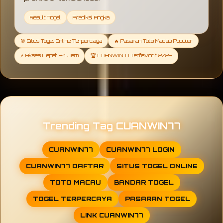
Result Togel
Prediksi Angka
🎯 Situs Togel Online Terpercaya
🔥 Pasaran Toto Macau Populer
⚡ Akses Cepat 24 Jam
🏆 CUANWIN77 Terfavorit 2026
Trending Tag CUANWIN77
CUANWIN77
CUANWIN77 LOGIN
CUANWIN77 DAFTAR
SITUS TOGEL ONLINE
TOTO MACAU
BANDAR TOGEL
TOGEL TERPERCAYA
PASARAN TOGEL
LINK CUANWIN77