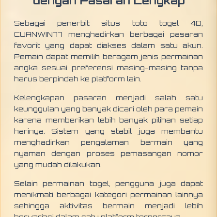
dengan Pasaran Lengkap
Sebagai penerbit situs toto togel 4D,
CUANWIN77 menghadirkan berbagai pasaran
favorit yang dapat diakses dalam satu akun.
Pemain dapat memilih beragam jenis permainan
angka sesuai preferensi masing-masing tanpa
harus berpindah ke platform lain.
Kelengkapan pasaran menjadi salah satu
keunggulan yang banyak dicari oleh para pemain
karena memberikan lebih banyak pilihan setiap
harinya. Sistem yang stabil juga membantu
menghadirkan pengalaman bermain yang
nyaman dengan proses pemasangan nomor
yang mudah dilakukan.
Selain permainan togel, pengguna juga dapat
menikmati berbagai kategori permainan lainnya
sehingga aktivitas bermain menjadi lebih
bervariasi dalam satu platform terpercaya.