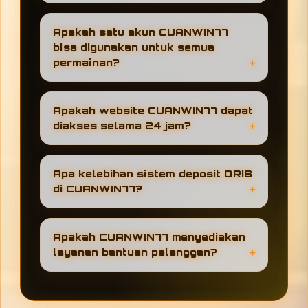
Apakah satu akun CUANWIN77
bisa digunakan untuk semua
permainan?
Apakah website CUANWIN77 dapat
diakses selama 24 jam?
Apa kelebihan sistem deposit QRIS
di CUANWIN77?
Apakah CUANWIN77 menyediakan
layanan bantuan pelanggan?