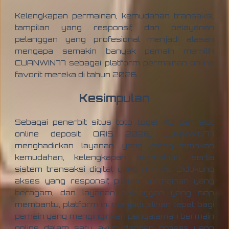
Kelengkapan permainan, kemudahan transaksi,
tampilan yang responsif, dan pelayanan
pelanggan yang profesional menjadi alasan
mengapa semakin banyak pemain memilih
CUANWIN77 sebagai platform permainan online
favorit mereka di tahun 2026.
Kesimpulan
Sebagai penerbit situs toto togel 4D dan slot
online deposit QRIS 2026, CUANWIN77
menghadirkan layanan yang mengutamakan
kemudahan, kelengkapan permainan, serta
sistem transaksi digital yang praktis. Didukung
akses yang responsif, pilihan permainan yang
beragam, dan layanan pelanggan yang siap
membantu, platform ini menjadi pilihan tepat bagi
pemain yang menginginkan pengalaman bermain
online dalam satu akun dengan proses yang