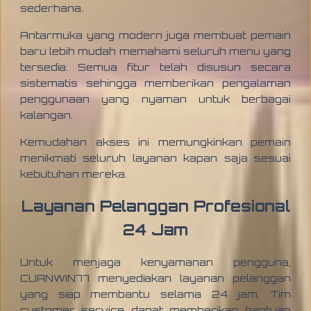
sederhana.
Antarmuka yang modern juga membuat pemain
baru lebih mudah memahami seluruh menu yang
tersedia. Semua fitur telah disusun secara
sistematis sehingga memberikan pengalaman
penggunaan yang nyaman untuk berbagai
kalangan.
Kemudahan akses ini memungkinkan pemain
menikmati seluruh layanan kapan saja sesuai
kebutuhan mereka.
Layanan Pelanggan Profesional
24 Jam
Untuk menjaga kenyamanan pengguna,
CUANWIN77 menyediakan layanan pelanggan
yang siap membantu selama 24 jam. Tim
customer service dapat memberikan bantuan