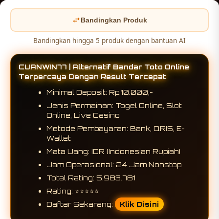
Bandingkan Produk
Bandingkan hingga 5 produk dengan bantuan AI
CUANWIN77 | Alternatif Bandar Toto Online
Terpercaya Dengan Result Tercepat
Minimal Deposit: Rp.10.000,-
Jenis Permainan: Togel Online, Slot
Online, Live Casino
Metode Pembayaran: Bank, QRIS, E-
Wallet
Mata Uang: IDR (Indonesian Rupiah)
Jam Operasional: 24 Jam Nonstop
Total Rating: 5.983.781
Rating: ⭐⭐⭐⭐⭐
Daftar Sekarang:
Klik Disini