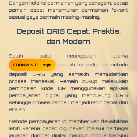
Dengan koleksi permainan yang beragam, setiap
pemain dapat menemukan permainan favorit
sesuai gaya bermain masing-masing.
Deposit QRIS Cepat, Praktis,
dan Modern
Salah satu keunggulan utama
adalah tersedianya metode
CUANWIN77 Login
deposit QRIS yang semakin memudahkan
proses transaksi. Pemain cukup melakukan
pemindaian kode QR menggunakan aplikasi
pembayaran digital yang mendukung QRIS
sehingga proses deposit menjadi lebih cepat dan
efisien.
Metode pembayaran ini memberikan fleksibilitas
lebih karena dapat digunakan melalui berbagai
layanan dompet digital maupun mobile banking