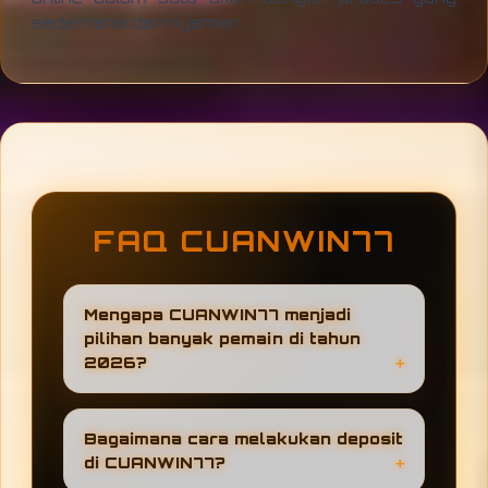
sederhana dan nyaman.
FAQ CUANWIN77
Mengapa CUANWIN77 menjadi
pilihan banyak pemain di tahun
2026?
Bagaimana cara melakukan deposit
di CUANWIN77?