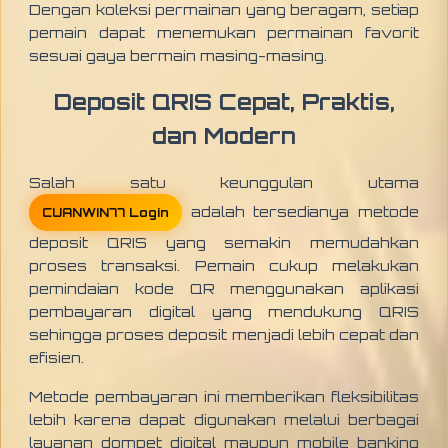
Dengan koleksi permainan yang beragam, setiap
pemain dapat menemukan permainan favorit
sesuai gaya bermain masing-masing.
Deposit QRIS Cepat, Praktis,
dan Modern
Salah satu keunggulan utama
adalah tersedianya metode
CUANWIN77 Login
deposit QRIS yang semakin memudahkan
proses transaksi. Pemain cukup melakukan
pemindaian kode QR menggunakan aplikasi
pembayaran digital yang mendukung QRIS
sehingga proses deposit menjadi lebih cepat dan
efisien.
Metode pembayaran ini memberikan fleksibilitas
lebih karena dapat digunakan melalui berbagai
layanan dompet digital maupun mobile banking