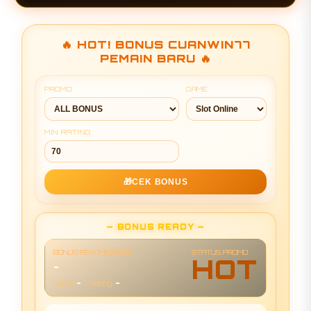
🔥 HOT! BONUS CUANWIN77
PEMAIN BARU 🔥
PROMO
GAME
MIN RATING
🎁
CEK BONUS
— BONUS READY —
BONUS REKOMENDASI
STATUS PROMO
HOT
-
-
-
Game:
Rating: