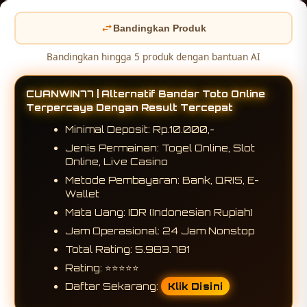
Bandingkan Produk
Bandingkan hingga 5 produk dengan bantuan AI
CUANWIN77 | Alternatif Bandar Toto Online
Terpercaya Dengan Result Tercepat
Minimal Deposit: Rp.10.000,-
Jenis Permainan: Togel Online, Slot
Online, Live Casino
Metode Pembayaran: Bank, QRIS, E-
Wallet
Mata Uang: IDR (Indonesian Rupiah)
Jam Operasional: 24 Jam Nonstop
Total Rating: 5.983.781
Rating: ⭐⭐⭐⭐⭐
Daftar Sekarang:
Klik Disini