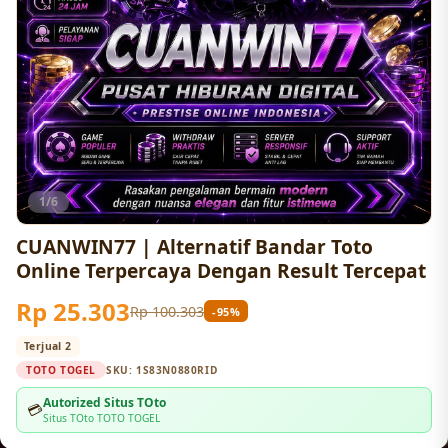
1/6
CUANWIN77 | Alternatif Bandar Toto
Online Terpercaya Dengan Result Tercepat
Rp 25.303
Rp 100.303
-95%
Terjual 2
TOTO TOGEL
SKU:
1S83N0880RID
Autorized Situs TOto
💳
Situs TOto TOTO TOGEL