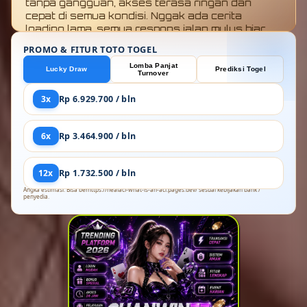
yang bikin bingung. CUANWIN77 kasih jalur
akses langsung ke sistem utama tanpa ribet.
Semua transparan, jelas, dan aman buat
pengguna yang pengen masuk ke platform
PROMO & FITUR TOTO TOGEL
tanpa distraksi.
Lomba Panjat
Lucky Draw
Prediksi Togel
Turnover
3x
Rp 6.929.700 / bln
6x
Rp 3.464.900 / bln
12x
Rp 1.732.500 / bln
Angka estimasi. Bisa berhttps://healacl-what-is-an-acl.pages.dev/ sesuai kebijakan bank /
penyedia.