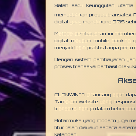
Salah satu keunggulan utam
memudahkan proses transaksi. 
digital yang mendukung QRIS sehin
Metode pembayaran ini memberika
digital maupun mobile banking 
menjadi lebih praktis tanpa perlu
Dengan sistem pembayaran yang
proses transaksi berhasil dilakuk
Akse
CUANWIN77 dirancang agar dapat
Tampilan website yang responsi
transaksi hanya dalam beberapa
Antarmuka yang modern juga me
fitur telah disusun secara sis
kalangan.