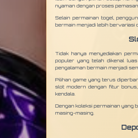
nyaman dengan proses pemasang
Selain permainan togel, penggun
bermain menjadi lebih bervariasi
Sl
Tidak hanya menyediakan permai
populer yang telah dikenal lu
pengalaman bermain menjadi sem
Pilihan game yang terus diperbar
slot modern dengan fitur bonus
kendala.
Dengan koleksi permainan yang 
masing-masing.
Depo