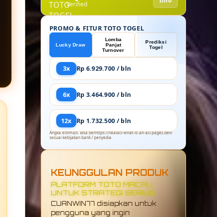
Info
Verified
PROMO & FITUR TOTO TOGEL
Lomba
Prediksi
Lucky Draw
Panjat
Togel
Turnover
3x
Rp 6.929.700 / bln
6x
Rp 3.464.900 / bln
12x
Rp 1.732.500 / bln
Angka estimasi. Bisa berhttps://healacl-what-is-an-acl.pages.dev/
sesuai kebijakan bank / penyedia.
KEUNGGULAN PRODUK
KONEKSI TOTO MACAU
GLOBAL TANPA LAG
CUANWIN77 bukan situs biasa.
Koneksi ke sistem TOTO MACAU