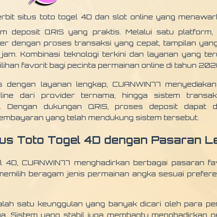
rbit situs toto togel 4D dan slot online yang menaw
 deposit QRIS yang praktis. Melalui satu platform,
ler dengan proses transaksi yang cepat, tampilan yan
am. Kombinasi teknologi terkini dan layanan yang ter
ihan favorit bagi pecinta permainan online di tahun 202
us dengan layanan lengkap, CUANWIN77 menyediakan
line dari provider ternama, hingga sistem transak
. Dengan dukungan QRIS, proses deposit dapat di
pembayaran yang telah mendukung sistem tersebut.
itus Toto Togel 4D dengan Pasaran 
gel 4D, CUANWIN77 menghadirkan berbagai pasaran fa
memilih beragam jenis permainan angka sesuai prefer
lah satu keunggulan yang banyak dicari oleh para p
rinya. Sistem yang stabil juga membantu menghadirkan