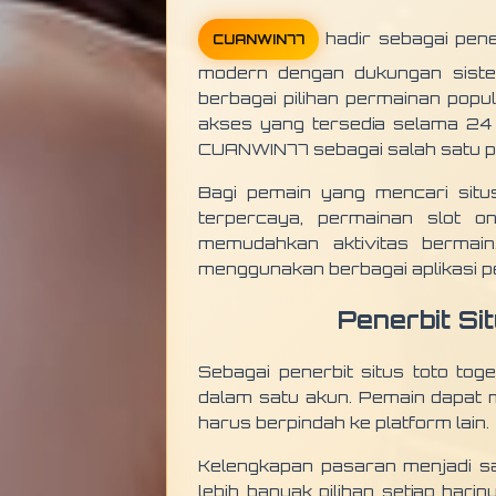
hadir sebagai pene
CUANWIN77
modern dengan dukungan sistem
berbagai pilihan permainan popu
akses yang tersedia selama 24 j
CUANWIN77 sebagai salah satu pil
Bagi pemain yang mencari sit
terpercaya, permainan slot on
memudahkan aktivitas bermain
menggunakan berbagai aplikasi 
Penerbit S
Sebagai penerbit situs toto to
dalam satu akun. Pemain dapat 
harus berpindah ke platform lain.
Kelengkapan pasaran menjadi sa
lebih banyak pilihan setiap ha