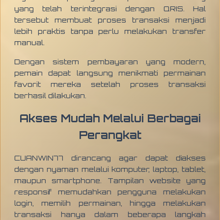
yang telah terintegrasi dengan QRIS. Hal
tersebut membuat proses transaksi menjadi
lebih praktis tanpa perlu melakukan transfer
manual.
Dengan sistem pembayaran yang modern,
pemain dapat langsung menikmati permainan
favorit mereka setelah proses transaksi
berhasil dilakukan.
Akses Mudah Melalui Berbagai
Perangkat
CUANWIN77 dirancang agar dapat diakses
dengan nyaman melalui komputer, laptop, tablet,
maupun smartphone. Tampilan website yang
responsif memudahkan pengguna melakukan
login, memilih permainan, hingga melakukan
transaksi hanya dalam beberapa langkah