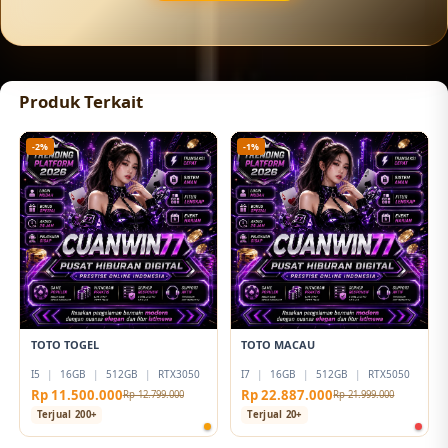
Produk Terkait
-2%
-1%
TOTO TOGEL
TOTO MACAU
I5
|
16GB
|
512GB
|
RTX3050
I7
|
16GB
|
512GB
|
RTX5050
Rp 11.500.000
Rp 22.887.000
Rp 12.799.000
Rp 21.999.000
Terjual 200+
Terjual 20+