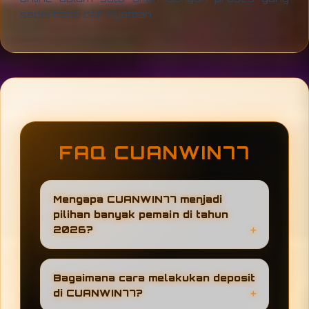
sederhana dan nyaman.
FAQ CUANWIN77
Mengapa CUANWIN77 menjadi
pilihan banyak pemain di tahun
2026?
Bagaimana cara melakukan deposit
di CUANWIN77?