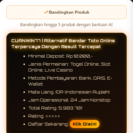
Bandingkan Produk
Bandingkan hingga 5 produk dengan bantuan AI
CUANWIN77 | Alternatif Bandar Toto Online
Terpercaya Dengan Result Tercepat
Minimal Deposit: Rp.10.000,-
Jenis Permainan: Togel Online, Slot
Online, Live Casino
Metode Pembayaran: Bank, QRIS, E-
Wallet
Mata Uang: IDR (Indonesian Rupiah)
Jam Operasional: 24 Jam Nonstop
Total Rating: 5.983.781
Rating: ⭐⭐⭐⭐⭐
Daftar Sekarang:
Klik Disini