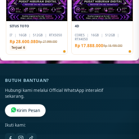
SITUS TOTO
4D
I7
|
16GB
|
512GB
|
RTX5050
CORE5
|
16GB
|
512GB
|
RTX4050
Rp 28.600.080
Rp 27.999.000
Rp 17.888.000
Rp 18.499.000
Terjual 6
BUTUH BANTUAN?
Hubungi kami melalui Official WhatsApp interaktif
sekarang.
Kirim Pesan
Ikuti kami: