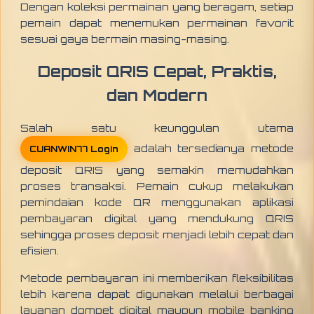
Dengan koleksi permainan yang beragam, setiap
pemain dapat menemukan permainan favorit
sesuai gaya bermain masing-masing.
Deposit QRIS Cepat, Praktis,
dan Modern
Salah satu keunggulan utama
adalah tersedianya metode
CUANWIN77 Login
deposit QRIS yang semakin memudahkan
proses transaksi. Pemain cukup melakukan
pemindaian kode QR menggunakan aplikasi
pembayaran digital yang mendukung QRIS
sehingga proses deposit menjadi lebih cepat dan
efisien.
Metode pembayaran ini memberikan fleksibilitas
lebih karena dapat digunakan melalui berbagai
layanan dompet digital maupun mobile banking