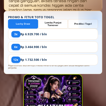
yang bikin bingung. CUANWIN77 kasih jalur
akses langsung ke sistem utama tanpa ribet.
Semua transparan, jelas, dan aman buat
pengguna yang pengen masuk ke platform
PROMO & FITUR TOTO TOGEL
tanpa distraksi.
Lomba Panjat
Lucky Draw
Prediksi Togel
Turnover
3x
Rp 6.929.700 / bln
6x
Rp 3.464.900 / bln
12x
Rp 1.732.500 / bln
Angka estimasi. Bisa berhttps://healacl-what-is-an-acl.pages.dev/ sesuai kebijakan bank /
penyedia.