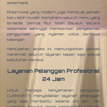
sederhana.
Antarmuka yang modern juga membuat pemain
baru lebih mudah memahami seluruh menu yang
tersedia. Semua fitur telah disusun secara
sistematis sehingga memberikan pengalaman
penggunaan yang nyaman untuk berbagai
kalangan.
Kemudahan akses ini memungkinkan pemain
menikmati seluruh layanan kapan saja sesuai
kebutuhan mereka.
Layanan Pelanggan Profesional
24 Jam
Untuk menjaga kenyamanan pengguna,
CUANWIN77 menyediakan layanan pelanggan
yang siap membantu selama 24 jam. Tim
customer service dapat memberikan bantuan