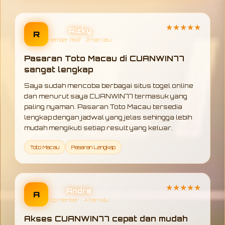
★★★★★
Rizky
R
Member Aktif • 2 hari lalu
Pasaran Toto Macau di CUANWIN77
sangat lengkap
Saya sudah mencoba berbagai situs togel online
dan menurut saya CUANWIN77 termasuk yang
paling nyaman. Pasaran Toto Macau tersedia
lengkap dengan jadwal yang jelas sehingga lebih
mudah mengikuti setiap result yang keluar.
Toto Macau
Pasaran Lengkap
★★★★★
Andre
A
Top Member • 4 hari lalu
Akses CUANWIN77 cepat dan mudah