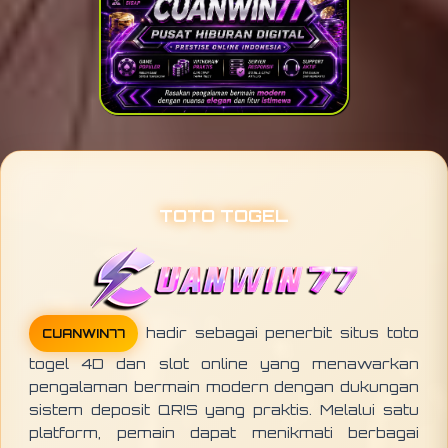
TOTO TOGEL
hadir sebagai penerbit situs toto
CUANWIN77
togel 4D dan slot online yang menawarkan
pengalaman bermain modern dengan dukungan
sistem deposit QRIS yang praktis. Melalui satu
platform, pemain dapat menikmati berbagai