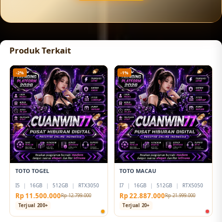
Produk Terkait
-2%
-1%
TOTO TOGEL
TOTO MACAU
I5
|
16GB
|
512GB
|
RTX3050
I7
|
16GB
|
512GB
|
RTX5050
Rp 11.500.000
Rp 22.887.000
Rp 12.799.000
Rp 21.999.000
Terjual 200+
Terjual 20+