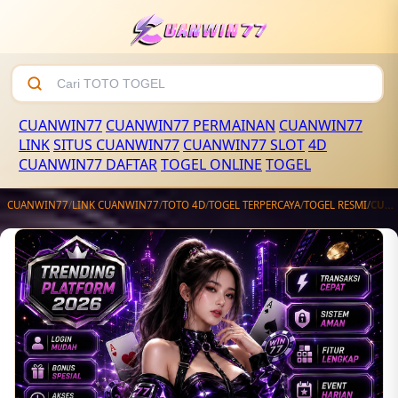
CUANWIN77
CUANWIN77 PERMAINAN
CUANWIN77
LINK
SITUS CUANWIN77
CUANWIN77 SLOT
4D
CUANWIN77 DAFTAR
TOGEL ONLINE
TOGEL
CUANWIN77
/
LINK CUANWIN77
/
TOTO 4D
/
TOGEL TERPERCAYA
/
TOGEL RESMI
/
CUANWIN77 | Alternatif Bandar Toto Online Terpercaya Dengan Result Tercepat