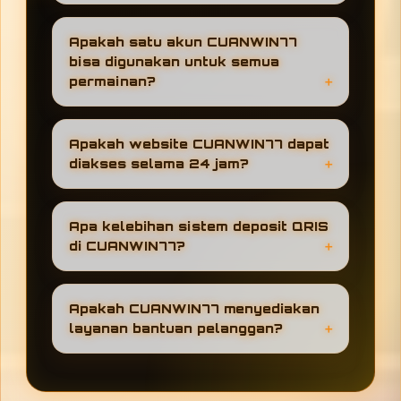
Apakah satu akun CUANWIN77
bisa digunakan untuk semua
permainan?
Apakah website CUANWIN77 dapat
diakses selama 24 jam?
Apa kelebihan sistem deposit QRIS
di CUANWIN77?
Apakah CUANWIN77 menyediakan
layanan bantuan pelanggan?