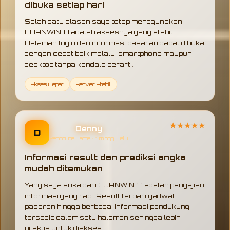
dibuka setiap hari
Salah satu alasan saya tetap menggunakan
CUANWIN77 adalah aksesnya yang stabil.
Halaman login dan informasi pasaran dapat dibuka
dengan cepat baik melalui smartphone maupun
desktop tanpa kendala berarti.
Akses Cepat
Server Stabil
★★★★★
Denny
D
Pengguna Lama • 1 minggu lalu
Informasi result dan prediksi angka
mudah ditemukan
Yang saya suka dari CUANWIN77 adalah penyajian
informasi yang rapi. Result terbaru jadwal
pasaran hingga berbagai informasi pendukung
tersedia dalam satu halaman sehingga lebih
praktis untuk diakses.