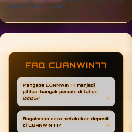
sederhana dan nyaman.
FAQ CUANWIN77
Mengapa CUANWIN77 menjadi
pilihan banyak pemain di tahun
2026?
Bagaimana cara melakukan deposit
di CUANWIN77?