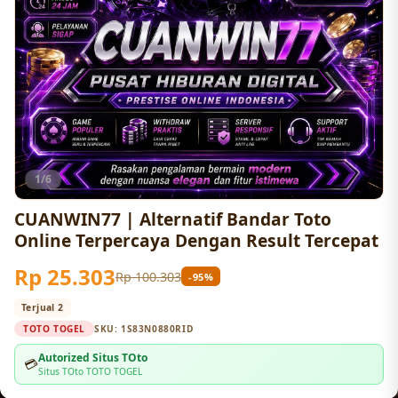
1/6
CUANWIN77 | Alternatif Bandar Toto
Online Terpercaya Dengan Result Tercepat
Rp 25.303
Rp 100.303
-95%
Terjual 2
TOTO TOGEL
SKU:
1S83N0880RID
Autorized Situs TOto
💳
Situs TOto TOTO TOGEL