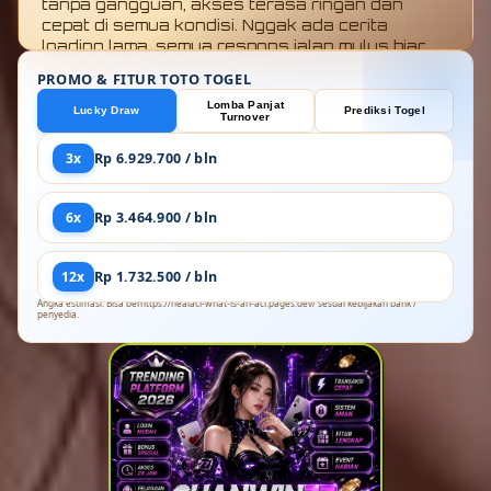
yang bikin bingung. CUANWIN77 kasih jalur
akses langsung ke sistem utama tanpa ribet.
Semua transparan, jelas, dan aman buat
pengguna yang pengen masuk ke platform
PROMO & FITUR TOTO TOGEL
tanpa distraksi.
Lomba Panjat
Lucky Draw
Prediksi Togel
Turnover
3x
Rp 6.929.700 / bln
6x
Rp 3.464.900 / bln
12x
Rp 1.732.500 / bln
Angka estimasi. Bisa berhttps://healacl-what-is-an-acl.pages.dev/ sesuai kebijakan bank /
penyedia.