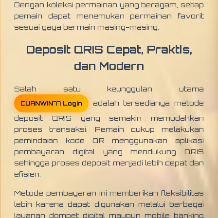
Dengan koleksi permainan yang beragam, setiap
pemain dapat menemukan permainan favorit
sesuai gaya bermain masing-masing.
Deposit QRIS Cepat, Praktis,
dan Modern
Salah satu keunggulan utama
adalah tersedianya metode
CUANWIN77 Login
deposit QRIS yang semakin memudahkan
proses transaksi. Pemain cukup melakukan
pemindaian kode QR menggunakan aplikasi
pembayaran digital yang mendukung QRIS
sehingga proses deposit menjadi lebih cepat dan
efisien.
Metode pembayaran ini memberikan fleksibilitas
lebih karena dapat digunakan melalui berbagai
layanan dompet digital maupun mobile banking