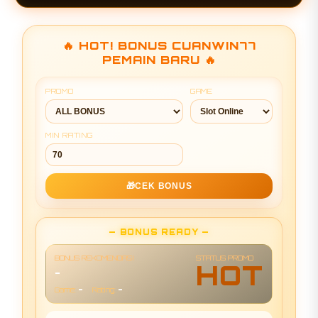
🔥 HOT! BONUS CUANWIN77
PEMAIN BARU 🔥
PROMO
GAME
MIN RATING
🎁
CEK BONUS
— BONUS READY —
BONUS REKOMENDASI
STATUS PROMO
HOT
-
-
-
Game:
Rating: