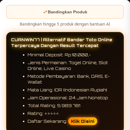
Bandingkan Produk
Bandingkan hingga 5 produk dengan bantuan AI
CUANWIN77 | Alternatif Bandar Toto Online
Terpercaya Dengan Result Tercepat
Minimal Deposit: Rp.10.000,-
Jenis Permainan: Togel Online, Slot
Online, Live Casino
Metode Pembayaran: Bank, QRIS, E-
Wallet
Mata Uang: IDR (Indonesian Rupiah)
Jam Operasional: 24 Jam Nonstop
Total Rating: 5.983.781
Rating: ⭐⭐⭐⭐⭐
Daftar Sekarang:
Klik Disini