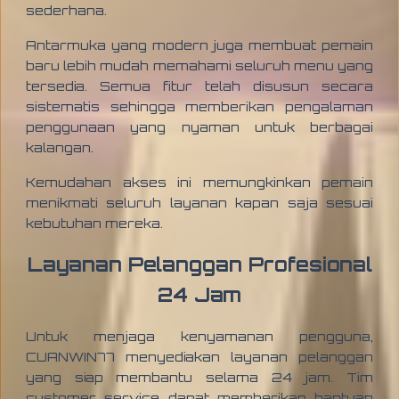
sederhana.
Antarmuka yang modern juga membuat pemain
baru lebih mudah memahami seluruh menu yang
tersedia. Semua fitur telah disusun secara
sistematis sehingga memberikan pengalaman
penggunaan yang nyaman untuk berbagai
kalangan.
Kemudahan akses ini memungkinkan pemain
menikmati seluruh layanan kapan saja sesuai
kebutuhan mereka.
Layanan Pelanggan Profesional
24 Jam
Untuk menjaga kenyamanan pengguna,
CUANWIN77 menyediakan layanan pelanggan
yang siap membantu selama 24 jam. Tim
customer service dapat memberikan bantuan