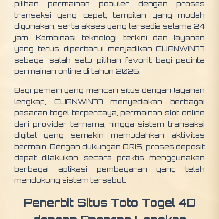
pilihan permainan populer dengan proses
transaksi yang cepat, tampilan yang mudah
digunakan, serta akses yang tersedia selama 24
jam. Kombinasi teknologi terkini dan layanan
yang terus diperbarui menjadikan CUANWIN77
sebagai salah satu pilihan favorit bagi pecinta
permainan online di tahun 2026.
Bagi pemain yang mencari situs dengan layanan
lengkap, CUANWIN77 menyediakan berbagai
pasaran togel terpercaya, permainan slot online
dari provider ternama, hingga sistem transaksi
digital yang semakin memudahkan aktivitas
bermain. Dengan dukungan QRIS, proses deposit
dapat dilakukan secara praktis menggunakan
berbagai aplikasi pembayaran yang telah
mendukung sistem tersebut.
Penerbit Situs Toto Togel 4D