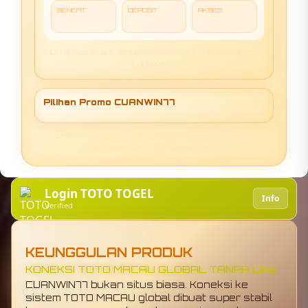
BENEFIT
DEPOSIT
AKSES
-
-
-
HOT! Bonus menarik permainan seru khusus untuk pemain baru
CUANWIN77.
Pilihan Promo CUANWIN77
CUANWIN77 menghadirkan bonus menarik akses cepat dan
permainan seru untuk pemain baru.
Login TOTO TOGEL
Info
Verified
KEUNGGULAN PRODUK
KONEKSI TOTO MACAU GLOBAL TANPA LAG
CUANWIN77 bukan situs biasa. Koneksi ke
sistem TOTO MACAU global dibuat super stabil