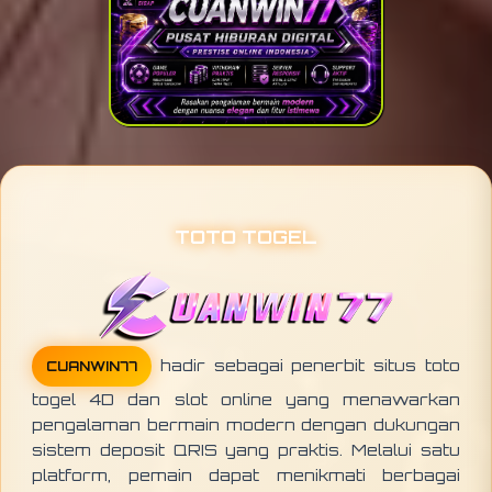
TOTO TOGEL
hadir sebagai penerbit situs toto
CUANWIN77
togel 4D dan slot online yang menawarkan
pengalaman bermain modern dengan dukungan
sistem deposit QRIS yang praktis. Melalui satu
platform, pemain dapat menikmati berbagai