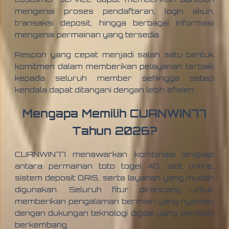
mengenai proses pendaftaran, login akun,
transaksi deposit, hingga berbagai informasi
mengenai permainan yang tersedia.
Respon yang cepat menjadi salah satu bentuk
komitmen dalam memberikan pelayanan terbaik
kepada seluruh member sehingga setiap
kendala dapat ditangani dengan lebih efisien.
Mengapa Memilih CUANWIN77
Tahun 2026?
CUANWIN77 menawarkan kombinasi lengkap
antara permainan toto togel 4D, slot online,
sistem deposit QRIS, serta layanan yang mudah
digunakan. Seluruh fitur dirancang untuk
memberikan pengalaman bermain yang nyaman
dengan dukungan teknologi digital yang semakin
berkembang.