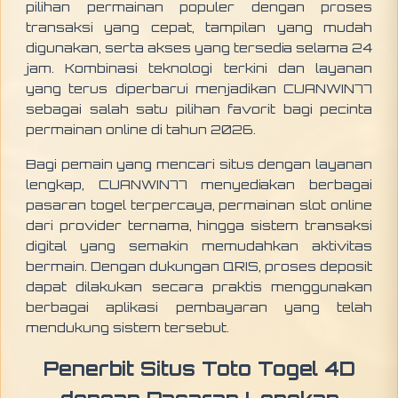
pilihan permainan populer dengan proses
transaksi yang cepat, tampilan yang mudah
digunakan, serta akses yang tersedia selama 24
jam. Kombinasi teknologi terkini dan layanan
yang terus diperbarui menjadikan CUANWIN77
sebagai salah satu pilihan favorit bagi pecinta
permainan online di tahun 2026.
Bagi pemain yang mencari situs dengan layanan
lengkap, CUANWIN77 menyediakan berbagai
pasaran togel terpercaya, permainan slot online
dari provider ternama, hingga sistem transaksi
digital yang semakin memudahkan aktivitas
bermain. Dengan dukungan QRIS, proses deposit
dapat dilakukan secara praktis menggunakan
berbagai aplikasi pembayaran yang telah
mendukung sistem tersebut.
Penerbit Situs Toto Togel 4D