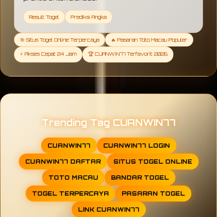
Result Togel
Prediksi Angka
🎯 Situs Togel Online Terpercaya
🔥 Pasaran Toto Macau Populer
⚡ Akses Cepat 24 Jam
🏆 CUANWIN77 Terfavorit 2026
Trending Tag CUANWIN77
CUANWIN77
CUANWIN77 LOGIN
CUANWIN77 DAFTAR
SITUS TOGEL ONLINE
TOTO MACAU
BANDAR TOGEL
TOGEL TERPERCAYA
PASARAN TOGEL
LINK CUANWIN77