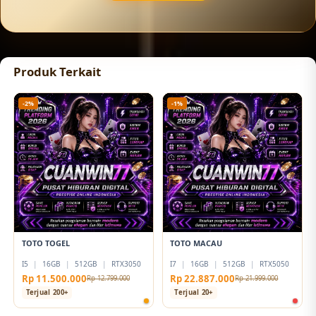
Produk Terkait
-2%
-1%
TOTO TOGEL
TOTO MACAU
I5
|
16GB
|
512GB
|
RTX3050
I7
|
16GB
|
512GB
|
RTX5050
Rp 11.500.000
Rp 22.887.000
Rp 12.799.000
Rp 21.999.000
Terjual 200+
Terjual 20+