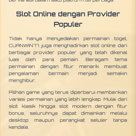
Slot Online dengan Provider
Populer
Tidak hanya menyediakan permainan togel,
CUANWIN77 juga menghadirkan slot online dari
berbagai provider populer yang telah dikenal
luas oleh para pemain. Beragam tema
permainan dengan fitur menarik membuat
pengalaman bermain menjadi semakin
menghibur.
Pilihan game yang terus diperbarui memberikan
variasi permainan yang lebih lengkap. Mulai dari
slot klasik hingga slot modern dengan fitur
bonus, seluruhnya dapat dimainkan melalui
desktop maupun perangkat seluler tanpa
kendala.