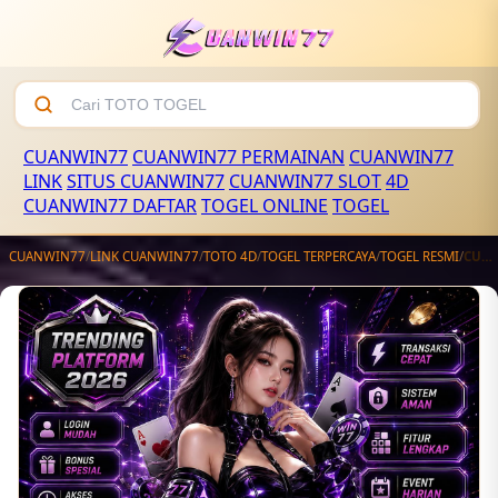
CUANWIN77
CUANWIN77 PERMAINAN
CUANWIN77
LINK
SITUS CUANWIN77
CUANWIN77 SLOT
4D
CUANWIN77 DAFTAR
TOGEL ONLINE
TOGEL
CUANWIN77
/
LINK CUANWIN77
/
TOTO 4D
/
TOGEL TERPERCAYA
/
TOGEL RESMI
/
CUANWIN77 | Alternatif Bandar Toto Online Terpercaya Dengan Result Tercepat