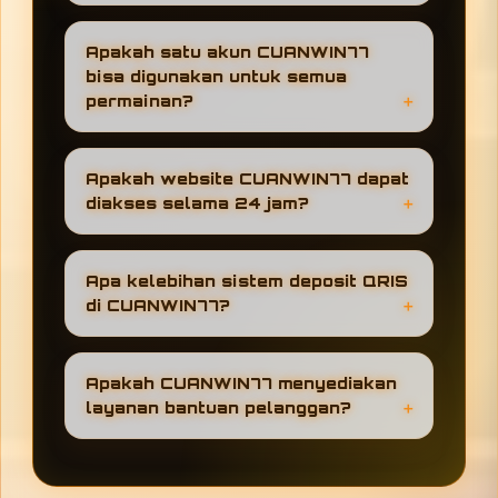
Apakah satu akun CUANWIN77
bisa digunakan untuk semua
permainan?
Apakah website CUANWIN77 dapat
diakses selama 24 jam?
Apa kelebihan sistem deposit QRIS
di CUANWIN77?
Apakah CUANWIN77 menyediakan
layanan bantuan pelanggan?