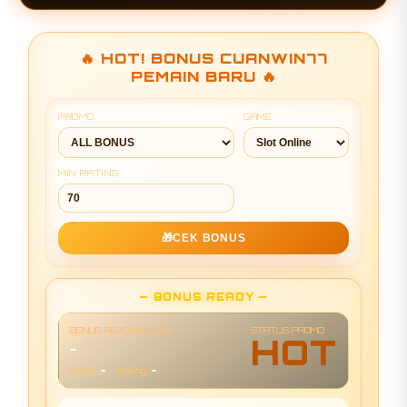
🔥 HOT! BONUS CUANWIN77
PEMAIN BARU 🔥
PROMO
GAME
MIN RATING
🎁
CEK BONUS
— BONUS READY —
BONUS REKOMENDASI
STATUS PROMO
HOT
-
-
-
Game:
Rating: