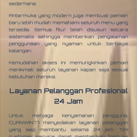
sederhana.
Antarmuka yang modern juga membuat pemain
baru lebih mudah memahami seluruh menu yang
tersedia. Semua fitur telah disusun secara
sistematis sehingga memberikan pengalaman
penggunaan yang nyaman untuk berbagai
kalangan.
Kemudahan akses ini memungkinkan pemain
menikmati seluruh layanan kapan saja sesuai
kebutuhan mereka.
Layanan Pelanggan Profesional
24 Jam
Untuk menjaga kenyamanan pengguna,
CUANWIN77 menyediakan layanan pelanggan
yang siap membantu selama 24 jam. Tim
customer service dapat memberikan bantuan