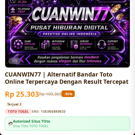
1/6
CUANWIN77 | Alternatif Bandar Toto
Online Terpercaya Dengan Result Tercepat
Rp 25.303
Rp 100.303
-95%
Terjual 2
TOTO TOGEL
SKU:
1S83N0880RID
Autorized Situs TOto
💳
Situs TOto TOTO TOGEL