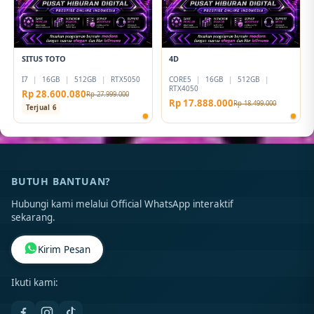
SITUS TOTO
4D
I7
|
16GB
|
512GB
|
RTX5050
CORE5
|
16GB
|
512GB
|
RTX4050
Rp 28.600.080
Rp 27.999.000
Rp 17.888.000
Rp 18.499.000
Terjual 6
BUTUH BANTUAN?
Hubungi kami melalui Official WhatsApp interaktif
sekarang.
Kirim Pesan
Ikuti kami: