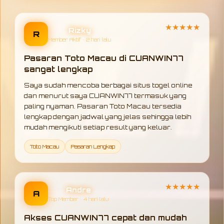
★★★★★
Rizky
R
Member Aktif • 2 hari lalu
Pasaran Toto Macau di CUANWIN77
sangat lengkap
Saya sudah mencoba berbagai situs togel online
dan menurut saya CUANWIN77 termasuk yang
paling nyaman. Pasaran Toto Macau tersedia
lengkap dengan jadwal yang jelas sehingga lebih
mudah mengikuti setiap result yang keluar.
Toto Macau
Pasaran Lengkap
★★★★★
Andre
A
Top Member • 4 hari lalu
Akses CUANWIN77 cepat dan mudah