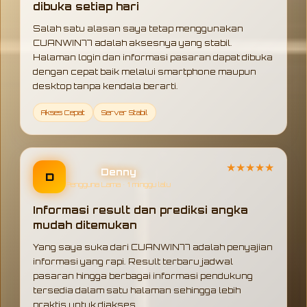
dibuka setiap hari
Salah satu alasan saya tetap menggunakan
CUANWIN77 adalah aksesnya yang stabil.
Halaman login dan informasi pasaran dapat dibuka
dengan cepat baik melalui smartphone maupun
desktop tanpa kendala berarti.
Akses Cepat
Server Stabil
★★★★★
Denny
D
Pengguna Lama • 1 minggu lalu
Informasi result dan prediksi angka
mudah ditemukan
Yang saya suka dari CUANWIN77 adalah penyajian
informasi yang rapi. Result terbaru jadwal
pasaran hingga berbagai informasi pendukung
tersedia dalam satu halaman sehingga lebih
praktis untuk diakses.