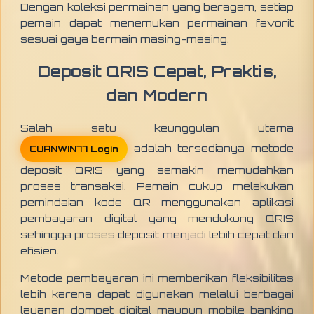
Dengan koleksi permainan yang beragam, setiap
pemain dapat menemukan permainan favorit
sesuai gaya bermain masing-masing.
Deposit QRIS Cepat, Praktis,
dan Modern
Salah satu keunggulan utama
adalah tersedianya metode
CUANWIN77 Login
deposit QRIS yang semakin memudahkan
proses transaksi. Pemain cukup melakukan
pemindaian kode QR menggunakan aplikasi
pembayaran digital yang mendukung QRIS
sehingga proses deposit menjadi lebih cepat dan
efisien.
Metode pembayaran ini memberikan fleksibilitas
lebih karena dapat digunakan melalui berbagai
layanan dompet digital maupun mobile banking