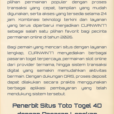
pilihan permainan populer dengan proses
transaksi yang cepat, tampilan yang mudah
digunakan, serta akses yang tersedia selama 24
jam. Kombinasi teknologi terkini dan layanan
yang terus diperbarui menjadikan CUANWIN77
sebagai salah satu pilihan favorit bagi pecinta
permainan online di tahun 2026.
Bagi pemain yang mencari situs dengan layanan
lengkap, CUANWIN77 menyediakan berbagai
pasaran togel terpercaya, permainan slot online
dari provider ternama, hingga sistem transaksi
digital yang semakin memudahkan aktivitas
bermain. Dengan dukungan QRIS, proses deposit
dapat dilakukan secara praktis menggunakan
berbagai aplikasi pembayaran yang telah
mendukung sistem tersebut.
Penerbit Situs Toto Togel 4D