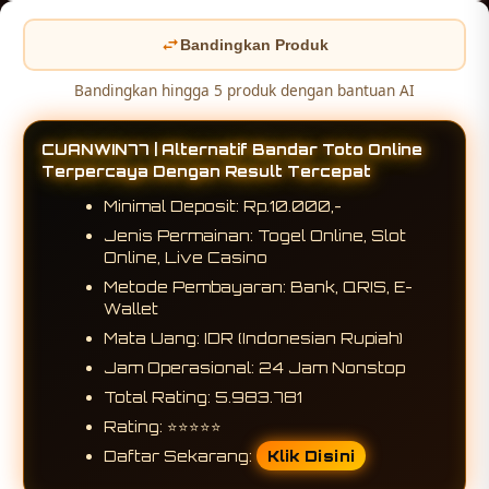
Bandingkan Produk
Bandingkan hingga 5 produk dengan bantuan AI
CUANWIN77 | Alternatif Bandar Toto Online
Terpercaya Dengan Result Tercepat
Minimal Deposit: Rp.10.000,-
Jenis Permainan: Togel Online, Slot
Online, Live Casino
Metode Pembayaran: Bank, QRIS, E-
Wallet
Mata Uang: IDR (Indonesian Rupiah)
Jam Operasional: 24 Jam Nonstop
Total Rating: 5.983.781
Rating: ⭐⭐⭐⭐⭐
Daftar Sekarang:
Klik Disini