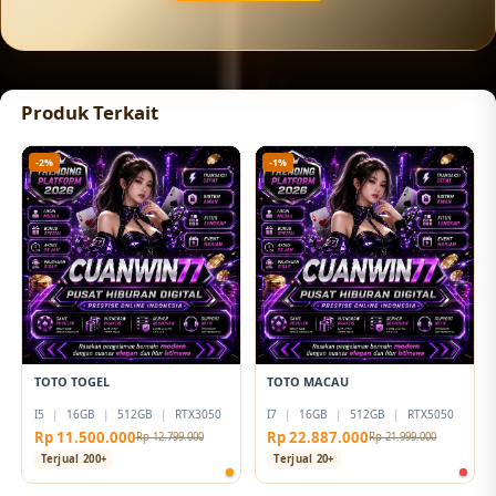
Produk Terkait
-2%
-1%
TOTO TOGEL
TOTO MACAU
I5
|
16GB
|
512GB
|
RTX3050
I7
|
16GB
|
512GB
|
RTX5050
Rp 11.500.000
Rp 22.887.000
Rp 12.799.000
Rp 21.999.000
Terjual 200+
Terjual 20+