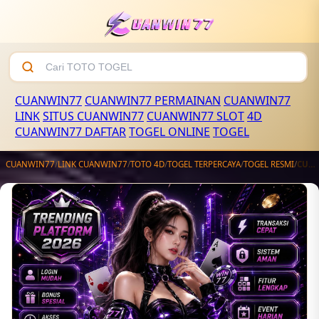
CUANWIN77
CUANWIN77 PERMAINAN
CUANWIN77
LINK
SITUS CUANWIN77
CUANWIN77 SLOT
4D
CUANWIN77 DAFTAR
TOGEL ONLINE
TOGEL
CUANWIN77
/
LINK CUANWIN77
/
TOTO 4D
/
TOGEL TERPERCAYA
/
TOGEL RESMI
/
CUANWIN77 | Alternatif Bandar Toto Online Terpercaya Dengan Result Tercepat