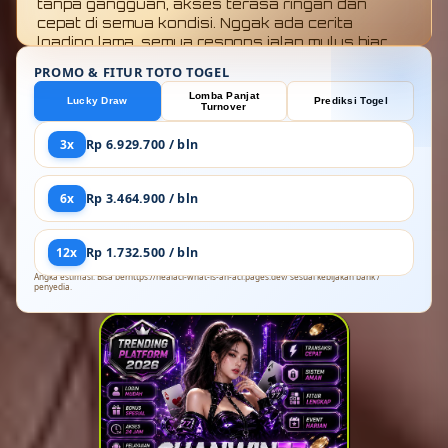
yang bikin bingung. CUANWIN77 kasih jalur
akses langsung ke sistem utama tanpa ribet.
Semua transparan, jelas, dan aman buat
pengguna yang pengen masuk ke platform
PROMO & FITUR TOTO TOGEL
tanpa distraksi.
Lomba Panjat
Lucky Draw
Prediksi Togel
Turnover
3x
Rp 6.929.700 / bln
6x
Rp 3.464.900 / bln
12x
Rp 1.732.500 / bln
Angka estimasi. Bisa berhttps://healacl-what-is-an-acl.pages.dev/ sesuai kebijakan bank /
penyedia.