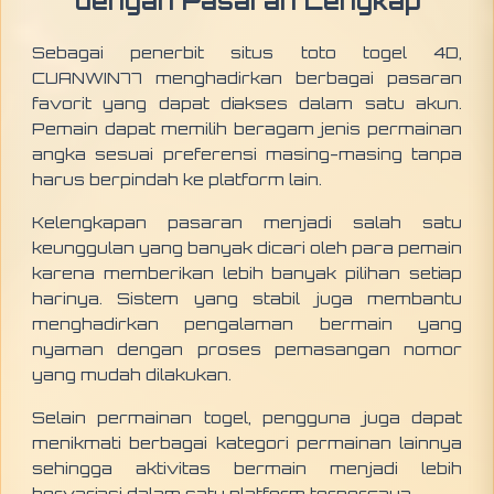
dengan Pasaran Lengkap
Sebagai penerbit situs toto togel 4D,
CUANWIN77 menghadirkan berbagai pasaran
favorit yang dapat diakses dalam satu akun.
Pemain dapat memilih beragam jenis permainan
angka sesuai preferensi masing-masing tanpa
harus berpindah ke platform lain.
Kelengkapan pasaran menjadi salah satu
keunggulan yang banyak dicari oleh para pemain
karena memberikan lebih banyak pilihan setiap
harinya. Sistem yang stabil juga membantu
menghadirkan pengalaman bermain yang
nyaman dengan proses pemasangan nomor
yang mudah dilakukan.
Selain permainan togel, pengguna juga dapat
menikmati berbagai kategori permainan lainnya
sehingga aktivitas bermain menjadi lebih
bervariasi dalam satu platform terpercaya.