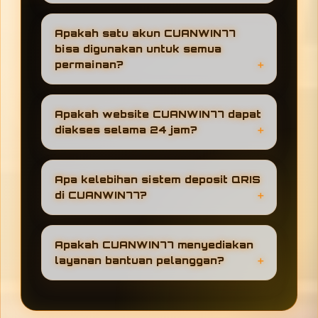
Apakah satu akun CUANWIN77
bisa digunakan untuk semua
permainan?
Apakah website CUANWIN77 dapat
diakses selama 24 jam?
Apa kelebihan sistem deposit QRIS
di CUANWIN77?
Apakah CUANWIN77 menyediakan
layanan bantuan pelanggan?