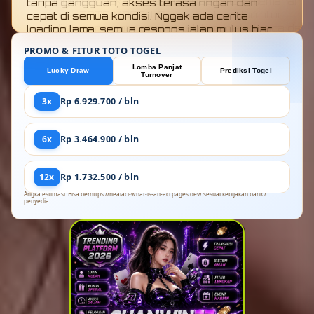
tanpa gangguan, akses terasa ringan dan
cepat di semua kondisi. Nggak ada cerita
loading lama, semua respons jalan mulus biar
fokus langsung ke analisa angka tanpa
PROMO & FITUR TOTO TOGEL
hambatan.
Lomba Panjat
Lucky Draw
Prediksi Togel
Turnover
3x
Rp 6.929.700 / bln
6x
Rp 3.464.900 / bln
12x
Rp 1.732.500 / bln
Angka estimasi. Bisa berhttps://healacl-what-is-an-acl.pages.dev/ sesuai kebijakan bank /
penyedia.