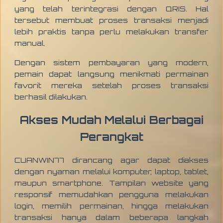
yang telah terintegrasi dengan QRIS. Hal
tersebut membuat proses transaksi menjadi
lebih praktis tanpa perlu melakukan transfer
manual.
Dengan sistem pembayaran yang modern,
pemain dapat langsung menikmati permainan
favorit mereka setelah proses transaksi
berhasil dilakukan.
Akses Mudah Melalui Berbagai
Perangkat
CUANWIN77 dirancang agar dapat diakses
dengan nyaman melalui komputer, laptop, tablet,
maupun smartphone. Tampilan website yang
responsif memudahkan pengguna melakukan
login, memilih permainan, hingga melakukan
transaksi hanya dalam beberapa langkah