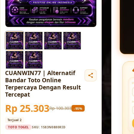
CUANWIN77 | Alternatif
Bandar Toto Online
Terpercaya Dengan Result
Tercepat
Rp 25.303
Rp 100.303
-95%
Terjual 2
TOTO TOGEL
SKU:
1S83N0880RID