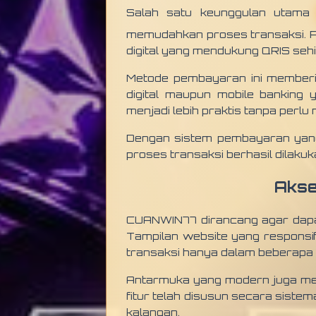
Salah satu keunggulan utam
memudahkan proses transaksi. 
digital yang mendukung QRIS sehin
Metode pembayaran ini memberika
digital maupun mobile banking 
menjadi lebih praktis tanpa perlu
Dengan sistem pembayaran yang
proses transaksi berhasil dilakuk
Akse
CUANWIN77 dirancang agar dapat
Tampilan website yang responsi
transaksi hanya dalam beberapa
Antarmuka yang modern juga me
fitur telah disusun secara sis
kalangan.