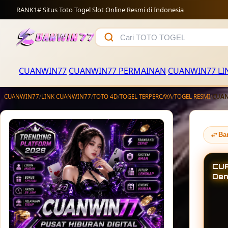
RANK1# Situs Toto Togel Slot Online Resmi di Indonesia
CUANWIN77
CUANWIN77 PERMAINAN
CUANWIN77 LI
CUANWIN77
/
LINK CUANWIN77
/
TOTO 4D
/
TOGEL TERPERCAYA
/
TOGEL RESMI
/
CUAN
Ba
CUA
Den