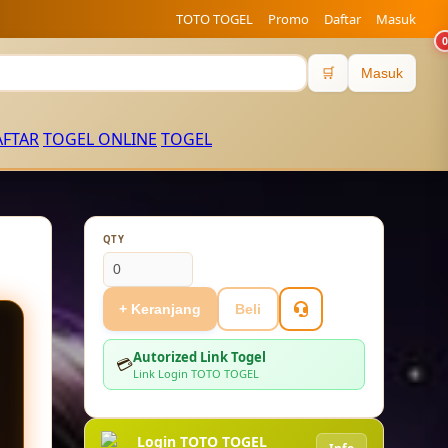
TOTO TOGEL
Promo
Daftar
Masuk
0
🛒
Masuk
FTAR
TOGEL ONLINE
TOGEL
QTY
+ Keranjang
Beli
Autorized Link Togel
💳
Link Login TOTO TOGEL
Login TOTO TOGEL