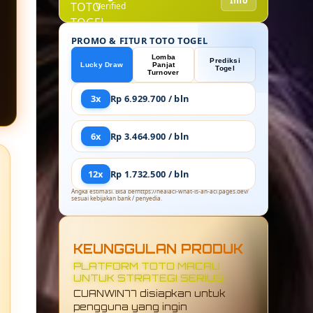
Info
Verified
PROMO & FITUR TOTO TOGEL
Lomba
Prediksi
Lucky Draw
Panjat
Togel
Turnover
3x
Rp 6.929.700 / bln
6x
Rp 3.464.900 / bln
12x
Rp 1.732.500 / bln
Angka estimasi. Bisa berhttps://healacl-what-is-an-acl.pages.dev/
sesuai kebijakan bank / penyedia.
KEUNGGULAN PRODUK
AKSES RESMI TANPA ARAH
MEMBINGUNGKAN
Nggak ada link berputar atau
halaman aneh yang bikin