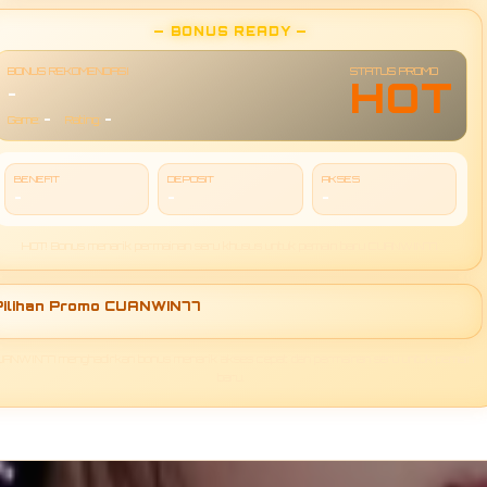
— BONUS READY —
BONUS REKOMENDASI
STATUS PROMO
HOT
-
-
-
Game:
Rating:
BENEFIT
DEPOSIT
AKSES
-
-
-
HOT! Bonus menarik permainan seru khusus untuk pemain baru CUANWIN77.
Pilihan Promo CUANWIN77
ANWIN77 menghadirkan bonus menarik akses cepat dan permainan seru untuk pemain
baru.