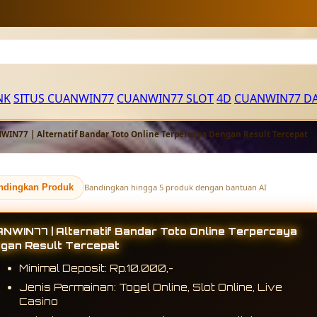
NK
SITUS CUANWIN77
CUANWIN77 SLOT
4D
CUANWIN77 DA
WIN77 | Alternatif Bandar Toto Online Terpercaya Dengan Result Tercepat
ndingkan Produk
Bandingkan hingga 5 produk dengan bantuan AI
NWIN77 | Alternatif Bandar Toto Online Terpercaya
gan Result Tercepat
Minimal Deposit: Rp.10.000,-
Jenis Permainan: Togel Online, Slot Online, Live
Casino