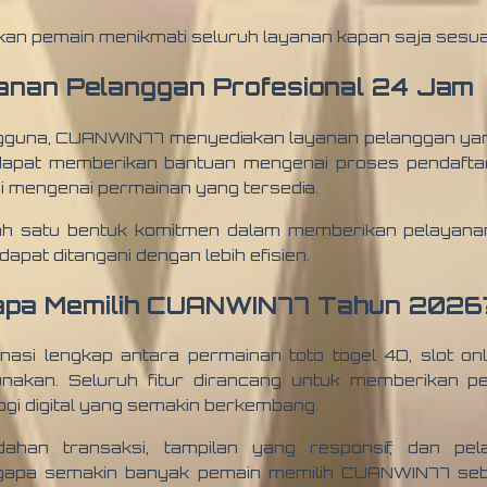
an pemain menikmati seluruh layanan kapan saja sesua
anan Pelanggan Profesional 24 Jam
guna, CUANWIN77 menyediakan layanan pelanggan ya
apat memberikan bantuan mengenai proses pendaftara
si mengenai permainan yang tersedia.
ah satu bentuk komitmen dalam memberikan pelayanan
pat ditangani dengan lebih efisien.
pa Memilih CUANWIN77 Tahun 2026
 lengkap antara permainan toto togel 4D, slot onli
nakan. Seluruh fitur dirancang untuk memberikan 
i digital yang semakin berkembang.
ahan transaksi, tampilan yang responsif, dan pe
ngapa semakin banyak pemain memilih CUANWIN77 seb