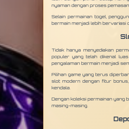
nyaman dengan proses pemasang
Selain permainan togel, penggun
bermain menjadi lebih bervariasi
Sl
Tidak hanya menyediakan permai
populer yang telah dikenal lu
pengalaman bermain menjadi sem
Pilihan game yang terus diperbar
slot modern dengan fitur bonus
kendala.
Dengan koleksi permainan yang 
masing-masing.
Depo