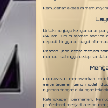
Kemudahan akses ini memungkink
Lay
Untuk menjaga kenyamanan peng
24 jam. Tim customer service d
deposit, hingga berbagai informa
Respon yang cepat menjadi sal
member sehingga setiap kendala da
Menga
CUANWIN77 menawarkan kombinasi
serta layanan yang mudah digu
nyaman dengan dukungan teknolog
Kelengkapan permainan, kemud
profesional menjadi alasan me