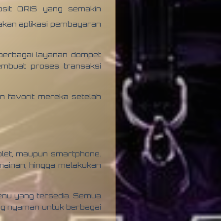
osit QRIS yang semakin
kan aplikasi pembayaran
 berbagai layanan dompet
membuat proses transaksi
 favorit mereka setelah
blet, maupun smartphone.
mainan, hingga melakukan
nu yang tersedia. Semua
ng nyaman untuk berbagai