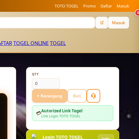
TOTO TOGEL
Promo
Daftar
Masuk
0
🛒
Masuk
FTAR
TOGEL ONLINE
TOGEL
QTY
+ Keranjang
Beli
Autorized Link Togel
💳
Link Login TOTO TOGEL
Login TOTO TOGEL