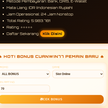
Metode Pembayaran: Bank, QRIS, E-Wallet
Mata Uang: IDR (Indonesian Rupiah)
Jam Operasional: 24 Jam Nonstop
Total Rating: 5.983.781
Rating: ⭐⭐⭐⭐⭐
Daftar Sekarang:
Klik Disini
🔥 HOT! BONUS CUANWIN77 PEMAIN BARU 🔥
PROMO
GAME
MIN RATING
🎁
CEK BONUS