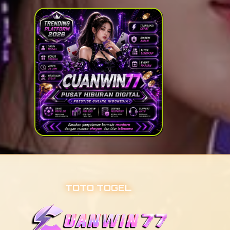
TOTO TOGEL