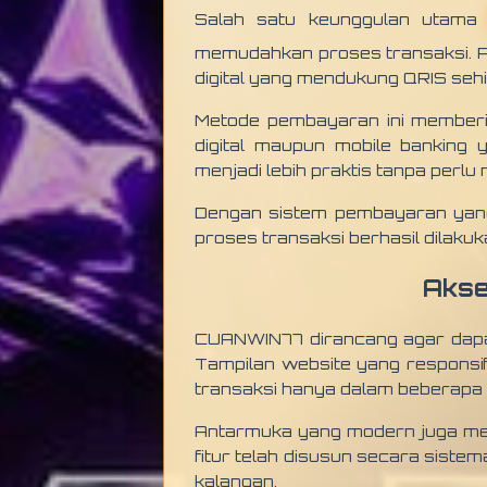
Salah satu keunggulan utam
memudahkan proses transaksi. 
digital yang mendukung QRIS sehin
Metode pembayaran ini memberika
digital maupun mobile banking 
menjadi lebih praktis tanpa perlu
Dengan sistem pembayaran yang
proses transaksi berhasil dilakuk
Akse
CUANWIN77 dirancang agar dapat
Tampilan website yang responsi
transaksi hanya dalam beberapa
Antarmuka yang modern juga me
fitur telah disusun secara sis
kalangan.