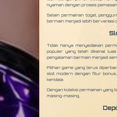
nyaman dengan proses pemasang
Selain permainan togel, penggun
bermain menjadi lebih bervariasi
Sl
Tidak hanya menyediakan permai
populer yang telah dikenal lu
pengalaman bermain menjadi sem
Pilihan game yang terus diperbar
slot modern dengan fitur bonus
kendala.
Dengan koleksi permainan yang 
masing-masing.
Depo