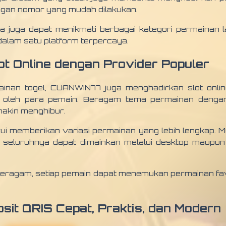
an nomor yang mudah dilakukan.
a juga dapat menikmati berbagai kategori permainan l
 dalam satu platform terpercaya.
ot Online dengan Provider Populer
nan togel, CUANWIN77 juga menghadirkan slot online
as oleh para pemain. Beragam tema permainan denga
akin menghibur.
ui memberikan variasi permainan yang lebih lengkap. Mul
, seluruhnya dapat dimainkan melalui desktop maupun
beragam, setiap pemain dapat menemukan permainan fav
sit QRIS Cepat, Praktis, dan Modern