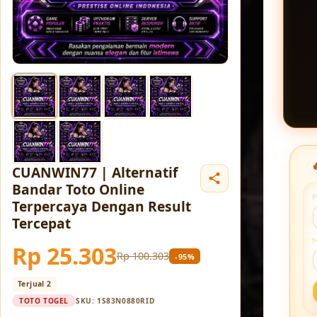
CUANWIN77 | Alternatif
Bandar Toto Online
Terpercaya Dengan Result
Tercepat
Rp 25.303
Rp 100.303
-95%
Terjual 2
TOTO TOGEL
SKU:
1S83N0880RID