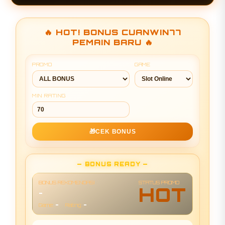
🔥 HOT! BONUS CUANWIN77
PEMAIN BARU 🔥
PROMO
GAME
MIN RATING
🎁
CEK BONUS
— BONUS READY —
BONUS REKOMENDASI
STATUS PROMO
HOT
-
-
-
Game:
Rating: