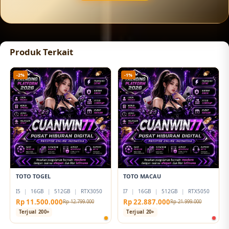
Produk Terkait
-2%
-1%
TOTO TOGEL
TOTO MACAU
I5
|
16GB
|
512GB
|
RTX3050
I7
|
16GB
|
512GB
|
RTX5050
Rp 11.500.000
Rp 22.887.000
Rp 12.799.000
Rp 21.999.000
Terjual 200+
Terjual 20+