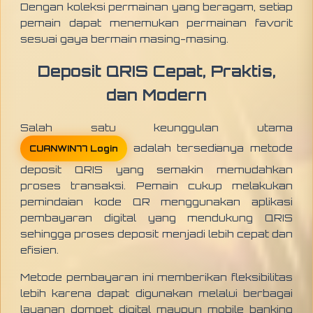
Dengan koleksi permainan yang beragam, setiap
pemain dapat menemukan permainan favorit
sesuai gaya bermain masing-masing.
Deposit QRIS Cepat, Praktis,
dan Modern
Salah satu keunggulan utama
adalah tersedianya metode
CUANWIN77 Login
deposit QRIS yang semakin memudahkan
proses transaksi. Pemain cukup melakukan
pemindaian kode QR menggunakan aplikasi
pembayaran digital yang mendukung QRIS
sehingga proses deposit menjadi lebih cepat dan
efisien.
Metode pembayaran ini memberikan fleksibilitas
lebih karena dapat digunakan melalui berbagai
layanan dompet digital maupun mobile banking