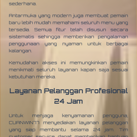
sederhana.
Antarmuka yang modern juga membuat pemain
baru lebih mudah memahami seluruh menu yang
tersedia. Semua fitur telah disusun secara
sistematis sehingga memberikan pengalaman
penggunaan yang nyaman untuk berbagai
kalangan.
Kemudahan akses ini memungkinkan pemain
menikmati seluruh layanan kapan saja sesuai
kebutuhan mereka.
Layanan Pelanggan Profesional
24 Jam
Untuk menjaga kenyamanan pengguna,
CUANWIN77 menyediakan layanan pelanggan
yang siap membantu selama 24 jam. Tim
customer service dapat memberikan bantuan