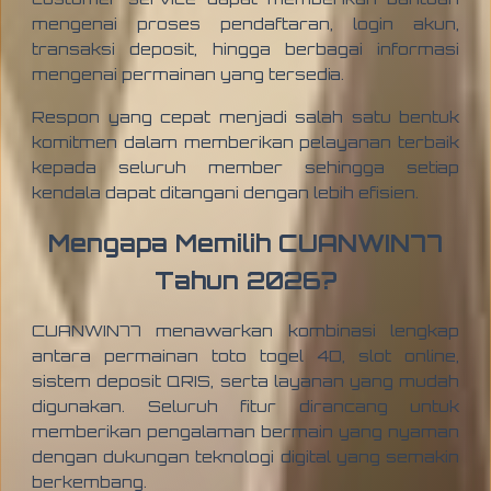
mengenai proses pendaftaran, login akun,
transaksi deposit, hingga berbagai informasi
mengenai permainan yang tersedia.
Respon yang cepat menjadi salah satu bentuk
komitmen dalam memberikan pelayanan terbaik
kepada seluruh member sehingga setiap
kendala dapat ditangani dengan lebih efisien.
Mengapa Memilih CUANWIN77
Tahun 2026?
CUANWIN77 menawarkan kombinasi lengkap
antara permainan toto togel 4D, slot online,
sistem deposit QRIS, serta layanan yang mudah
digunakan. Seluruh fitur dirancang untuk
memberikan pengalaman bermain yang nyaman
dengan dukungan teknologi digital yang semakin
berkembang.