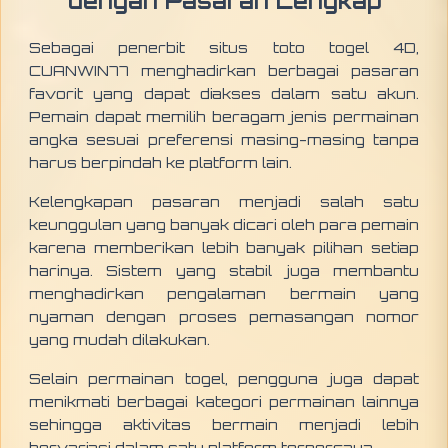
dengan Pasaran Lengkap
Sebagai penerbit situs toto togel 4D,
CUANWIN77 menghadirkan berbagai pasaran
favorit yang dapat diakses dalam satu akun.
Pemain dapat memilih beragam jenis permainan
angka sesuai preferensi masing-masing tanpa
harus berpindah ke platform lain.
Kelengkapan pasaran menjadi salah satu
keunggulan yang banyak dicari oleh para pemain
karena memberikan lebih banyak pilihan setiap
harinya. Sistem yang stabil juga membantu
menghadirkan pengalaman bermain yang
nyaman dengan proses pemasangan nomor
yang mudah dilakukan.
Selain permainan togel, pengguna juga dapat
menikmati berbagai kategori permainan lainnya
sehingga aktivitas bermain menjadi lebih
bervariasi dalam satu platform terpercaya.