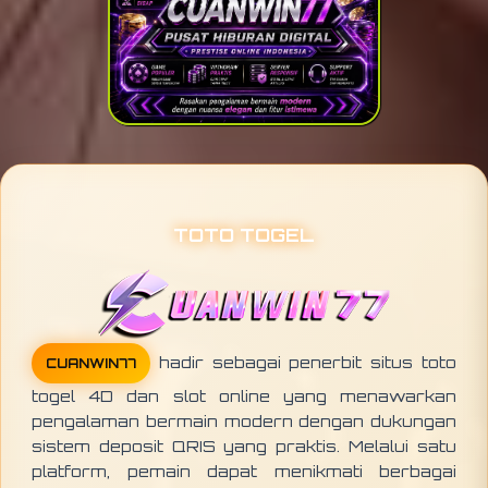
TOTO TOGEL
hadir sebagai penerbit situs toto
CUANWIN77
togel 4D dan slot online yang menawarkan
pengalaman bermain modern dengan dukungan
sistem deposit QRIS yang praktis. Melalui satu
platform, pemain dapat menikmati berbagai