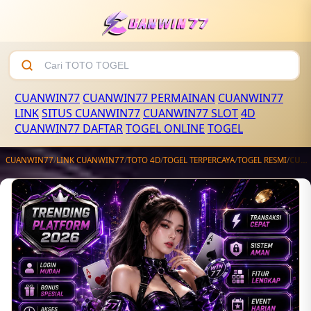
CUANWIN77
CUANWIN77 PERMAINAN
CUANWIN77
LINK
SITUS CUANWIN77
CUANWIN77 SLOT
4D
CUANWIN77 DAFTAR
TOGEL ONLINE
TOGEL
CUANWIN77
/
LINK CUANWIN77
/
TOTO 4D
/
TOGEL TERPERCAYA
/
TOGEL RESMI
/
CUANWIN77 | Alternatif Bandar Toto Online Terpercaya Dengan Result Tercepat