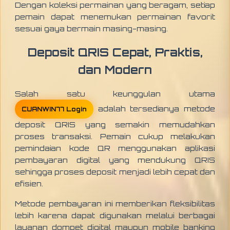
Dengan koleksi permainan yang beragam, setiap
pemain dapat menemukan permainan favorit
sesuai gaya bermain masing-masing.
Deposit QRIS Cepat, Praktis,
dan Modern
Salah satu keunggulan utama
adalah tersedianya metode
CUANWIN77 Login
deposit QRIS yang semakin memudahkan
proses transaksi. Pemain cukup melakukan
pemindaian kode QR menggunakan aplikasi
pembayaran digital yang mendukung QRIS
sehingga proses deposit menjadi lebih cepat dan
efisien.
Metode pembayaran ini memberikan fleksibilitas
lebih karena dapat digunakan melalui berbagai
layanan dompet digital maupun mobile banking