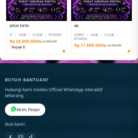
SITUS TOTO
4D
I7
|
16GB
|
512GB
|
RTX5050
CORE5
|
16GB
|
512GB
|
RTX4050
Rp 28.600.080
Rp 27.999.000
Rp 17.888.000
Rp 18.499.000
Terjual 6
BUTUH BANTUAN?
Hubungi kami melalui Official WhatsApp interaktif
sekarang.
Kirim Pesan
Ikuti kami: