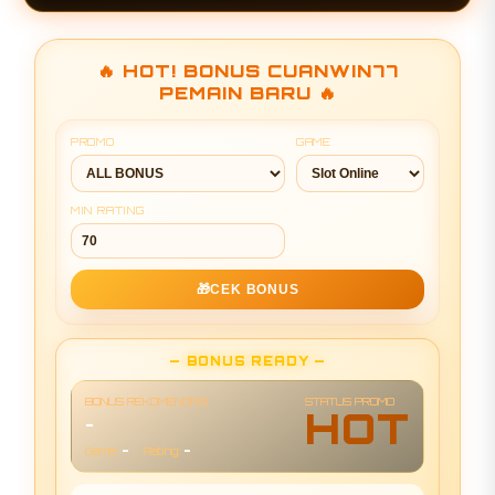
🔥 HOT! BONUS CUANWIN77
PEMAIN BARU 🔥
PROMO
GAME
MIN RATING
🎁
CEK BONUS
— BONUS READY —
BONUS REKOMENDASI
STATUS PROMO
HOT
-
-
-
Game:
Rating: