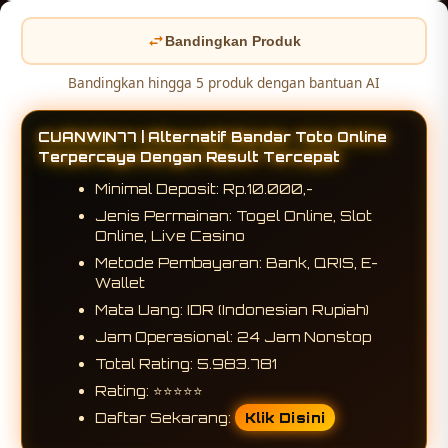
Bandingkan Produk
Bandingkan hingga 5 produk dengan bantuan AI
CUANWIN77 | Alternatif Bandar Toto Online
Terpercaya Dengan Result Tercepat
Minimal Deposit: Rp.10.000,-
Jenis Permainan: Togel Online, Slot
Online, Live Casino
Metode Pembayaran: Bank, QRIS, E-
Wallet
Mata Uang: IDR (Indonesian Rupiah)
Jam Operasional: 24 Jam Nonstop
Total Rating: 5.983.781
Rating: ⭐⭐⭐⭐⭐
Daftar Sekarang:
Klik Disini