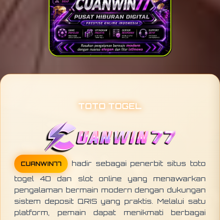
TOTO TOGEL
hadir sebagai penerbit situs toto
CUANWIN77
togel 4D dan slot online yang menawarkan
pengalaman bermain modern dengan dukungan
sistem deposit QRIS yang praktis. Melalui satu
platform, pemain dapat menikmati berbagai