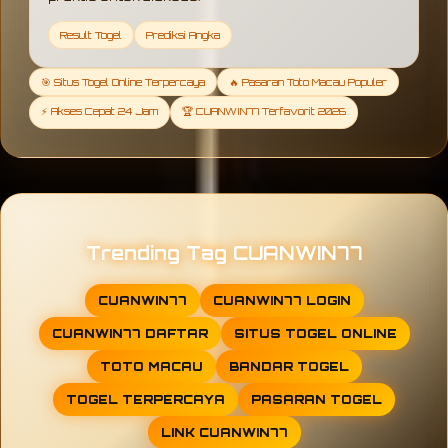
Result Togel
Prediksi Angka
🎯 Situs Togel Online Terpercaya
🔥 Pasaran Toto Macau Populer
⚡ Akses Cepat 24 Jam
🏆 CUANWIN77 Terfavorit 2026
Trending Tag CUANWIN77
CUANWIN77
CUANWIN77 LOGIN
CUANWIN77 DAFTAR
SITUS TOGEL ONLINE
TOTO MACAU
BANDAR TOGEL
TOGEL TERPERCAYA
PASARAN TOGEL
LINK CUANWIN77