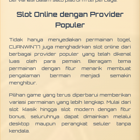
Slot Online dengan Provider
Populer
Tidak hanya menyediakan permainan togel,
CUANWIN77 juga menghadirkan slot online dari
berbagai provider populer yang telah dikenal
luas oleh para pemain. Beragam tema
permainan dengan fitur menarik membuat
pengalaman bermain menjadi semakin
menghibur.
Pilihan game yang terus diperbarui memberikan
variasi permainan yang lebih lengkap. Mulai dari
slot klasik hingga slot modern dengan fitur
bonus, seluruhnya dapat dimainkan melalui
desktop maupun perangkat seluler tanpa
kendala.