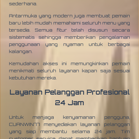
sederhana.
Antarmuka yang modern juga membuat pemain
baru lebih mudah memahami seluruh menu yang
tersedia. Semua fitur telah disusun secara
sistematis sehingga memberikan pengalaman
penggunaan yang nyaman untuk berbagai
kalangan.
Kemudahan akses ini memungkinkan pemain
menikmati seluruh layanan kapan saja sesuai
kebutuhan mereka.
Layanan Pelanggan Profesional
24 Jam
Untuk menjaga kenyamanan pengguna,
CUANWIN77 menyediakan layanan pelanggan
yang siap membantu selama 24 jam. Tim
customer service dapat memberikan bantuan