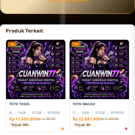
Produk Terkait
-2%
-1%
TOTO TOGEL
TOTO MACAU
I5
|
16GB
|
512GB
|
RTX3050
I7
|
16GB
|
512GB
|
RTX5050
Rp 11.500.000
Rp 22.887.000
Rp 12.799.000
Rp 21.999.000
Terjual 200+
Terjual 20+