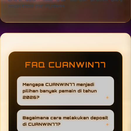
sederhana dan nyaman.
FAQ CUANWIN77
Mengapa CUANWIN77 menjadi
pilihan banyak pemain di tahun
2026?
Bagaimana cara melakukan deposit
di CUANWIN77?