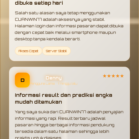
dibuka setiap hari
Salah satu alasan saya tetap menggunakan
CUANWIN77 adalah aksesnya yang stabil.
Halaman login dan informasi pasaran dapat dibuka
dengan cepat baik melalui smartphone maupun
desktop tanpa kendala berarti.
Akses Cepat
Server Stabil
★★★★★
Denny
D
Pengguna Lama • 1 minggu lalu
Informasi result dan prediksi angka
mudah ditemukan
Yang saya suka dari CUANWIN77 adalah penyajian
informasi yang rapi. Result terbaru jadwal
pasaran hingga berbagai informasi pendukung
tersedia dalam satu halaman sehingga lebih
praktis untuk diakses.