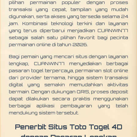
pilihan permainan populer dengan proses
transaksi yang cepat, tampilan yang mudah
digunakan, serta akses yang tersedia selama 24
jam. Kombinasi teknologi terkini dan layanan
yang terus diperbarui menjadikan CUANWIN77
sebagai salah satu pilihan favorit bagi pecinta
permainan online di tahun 2026.
Bagi pemain yang mencari situs dengan layanan
lengkap, CUANWIN77 menyediakan berbagai
pasaran togel terpercaya, permainan slot online
dari provider ternama, hingga sistem transaksi
digital yang semakin memudahkan aktivitas
bermain. Dengan dukungan QRIS, proses deposit
dapat dilakukan secara praktis menggunakan
berbagai aplikasi pembayaran yang telah
mendukung sistem tersebut.
Penerbit Situs Toto Togel 4D