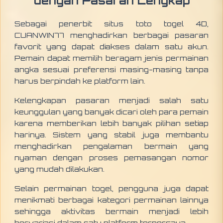
dengan Pasaran Lengkap
Sebagai penerbit situs toto togel 4D,
CUANWIN77 menghadirkan berbagai pasaran
favorit yang dapat diakses dalam satu akun.
Pemain dapat memilih beragam jenis permainan
angka sesuai preferensi masing-masing tanpa
harus berpindah ke platform lain.
Kelengkapan pasaran menjadi salah satu
keunggulan yang banyak dicari oleh para pemain
karena memberikan lebih banyak pilihan setiap
harinya. Sistem yang stabil juga membantu
menghadirkan pengalaman bermain yang
nyaman dengan proses pemasangan nomor
yang mudah dilakukan.
Selain permainan togel, pengguna juga dapat
menikmati berbagai kategori permainan lainnya
sehingga aktivitas bermain menjadi lebih
bervariasi dalam satu platform terpercaya.