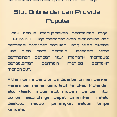
Slot Online dengan Provider
Populer
Tidak hanya menyediakan permainan togel,
CUANWIN77 juga menghadirkan slot online dari
berbagai provider populer yang telah dikenal
luas oleh para pemain. Beragam tema
permainan dengan fitur menarik membuat
pengalaman bermain menjadi semakin
menghibur.
Pilihan game yang terus diperbarui memberikan
variasi permainan yang lebih lengkap. Mulai dari
slot klasik hingga slot modern dengan fitur
bonus, seluruhnya dapat dimainkan melalui
desktop maupun perangkat seluler tanpa
kendala.