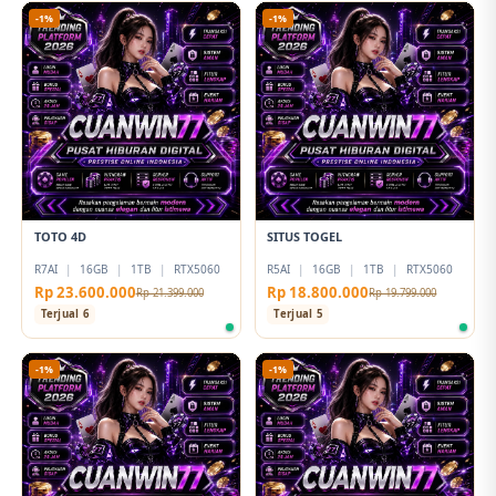
-1%
-1%
TOTO 4D
SITUS TOGEL
R7AI
|
16GB
|
1TB
|
RTX5060
R5AI
|
16GB
|
1TB
|
RTX5060
Rp 23.600.000
Rp 18.800.000
Rp 21.399.000
Rp 19.799.000
Terjual 6
Terjual 5
-1%
-1%