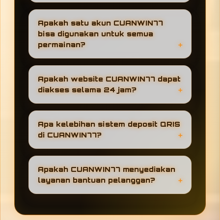
Apakah satu akun CUANWIN77
bisa digunakan untuk semua
permainan?
Apakah website CUANWIN77 dapat
diakses selama 24 jam?
Apa kelebihan sistem deposit QRIS
di CUANWIN77?
Apakah CUANWIN77 menyediakan
layanan bantuan pelanggan?