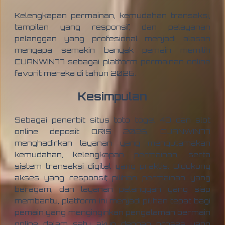
Kelengkapan permainan, kemudahan transaksi,
tampilan yang responsif, dan pelayanan
pelanggan yang profesional menjadi alasan
mengapa semakin banyak pemain memilih
CUANWIN77 sebagai platform permainan online
favorit mereka di tahun 2026.
Kesimpulan
Sebagai penerbit situs toto togel 4D dan slot
online deposit QRIS 2026, CUANWIN77
menghadirkan layanan yang mengutamakan
kemudahan, kelengkapan permainan, serta
sistem transaksi digital yang praktis. Didukung
akses yang responsif, pilihan permainan yang
beragam, dan layanan pelanggan yang siap
membantu, platform ini menjadi pilihan tepat bagi
pemain yang menginginkan pengalaman bermain
online dalam satu akun dengan proses yang