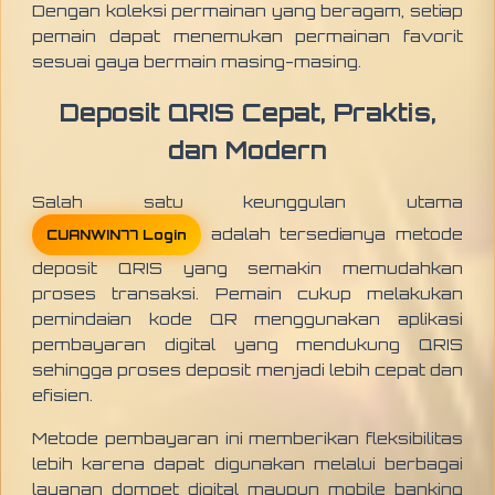
Dengan koleksi permainan yang beragam, setiap
pemain dapat menemukan permainan favorit
sesuai gaya bermain masing-masing.
Deposit QRIS Cepat, Praktis,
dan Modern
Salah satu keunggulan utama
adalah tersedianya metode
CUANWIN77 Login
deposit QRIS yang semakin memudahkan
proses transaksi. Pemain cukup melakukan
pemindaian kode QR menggunakan aplikasi
pembayaran digital yang mendukung QRIS
sehingga proses deposit menjadi lebih cepat dan
efisien.
Metode pembayaran ini memberikan fleksibilitas
lebih karena dapat digunakan melalui berbagai
layanan dompet digital maupun mobile banking