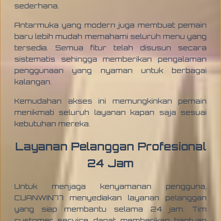
sederhana.
Antarmuka yang modern juga membuat pemain
baru lebih mudah memahami seluruh menu yang
tersedia. Semua fitur telah disusun secara
sistematis sehingga memberikan pengalaman
penggunaan yang nyaman untuk berbagai
kalangan.
Kemudahan akses ini memungkinkan pemain
menikmati seluruh layanan kapan saja sesuai
kebutuhan mereka.
Layanan Pelanggan Profesional
24 Jam
Untuk menjaga kenyamanan pengguna,
CUANWIN77 menyediakan layanan pelanggan
yang siap membantu selama 24 jam. Tim
customer service dapat memberikan bantuan