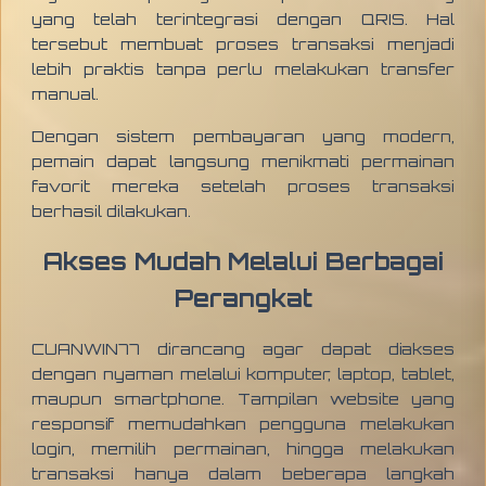
yang telah terintegrasi dengan QRIS. Hal
tersebut membuat proses transaksi menjadi
lebih praktis tanpa perlu melakukan transfer
manual.
Dengan sistem pembayaran yang modern,
pemain dapat langsung menikmati permainan
favorit mereka setelah proses transaksi
berhasil dilakukan.
Akses Mudah Melalui Berbagai
Perangkat
CUANWIN77 dirancang agar dapat diakses
dengan nyaman melalui komputer, laptop, tablet,
maupun smartphone. Tampilan website yang
responsif memudahkan pengguna melakukan
login, memilih permainan, hingga melakukan
transaksi hanya dalam beberapa langkah