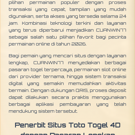
pilihan permainan populer dengan proses
transaksi yang cepat, tampilan yang mudah
digunakan, serta akses yang tersedia selama 24
jam. Kombinasi teknologi terkini dan layanan
yang terus diperbarui menjadikan CUANWIN77
sebagai salah satu pilihan favorit bagi pecinta
permainan online di tahun 2026.
Bagi pemain yang mencari situs dengan layanan
lengkap, CUANWIN77 menyediakan berbagai
pasaran togel terpercaya, permainan slot online
dari provider ternama, hingga sistem transaksi
digital yang semakin memudahkan aktivitas
bermain. Dengan dukungan QRIS, proses deposit
dapat dilakukan secara praktis menggunakan
berbagai aplikasi pembayaran yang telah
mendukung sistem tersebut.
Penerbit Situs Toto Togel 4D