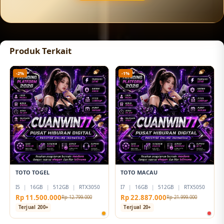
Produk Terkait
-2%
-1%
TOTO TOGEL
TOTO MACAU
I5
|
16GB
|
512GB
|
RTX3050
I7
|
16GB
|
512GB
|
RTX5050
Rp 11.500.000
Rp 22.887.000
Rp 12.799.000
Rp 21.999.000
Terjual 200+
Terjual 20+