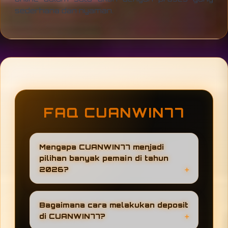
sederhana dan nyaman.
FAQ CUANWIN77
Mengapa CUANWIN77 menjadi
pilihan banyak pemain di tahun
2026?
Bagaimana cara melakukan deposit
di CUANWIN77?