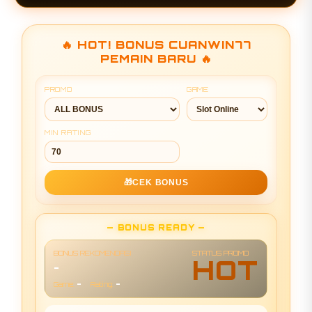
🔥 HOT! BONUS CUANWIN77
PEMAIN BARU 🔥
PROMO
GAME
MIN RATING
🎁
CEK BONUS
— BONUS READY —
BONUS REKOMENDASI
STATUS PROMO
HOT
-
-
-
Game:
Rating: