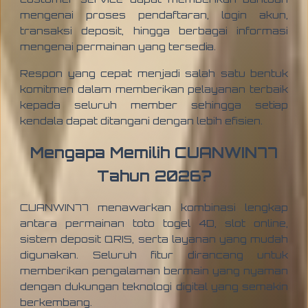
mengenai proses pendaftaran, login akun,
transaksi deposit, hingga berbagai informasi
mengenai permainan yang tersedia.
Respon yang cepat menjadi salah satu bentuk
komitmen dalam memberikan pelayanan terbaik
kepada seluruh member sehingga setiap
kendala dapat ditangani dengan lebih efisien.
Mengapa Memilih CUANWIN77
Tahun 2026?
CUANWIN77 menawarkan kombinasi lengkap
antara permainan toto togel 4D, slot online,
sistem deposit QRIS, serta layanan yang mudah
digunakan. Seluruh fitur dirancang untuk
memberikan pengalaman bermain yang nyaman
dengan dukungan teknologi digital yang semakin
berkembang.