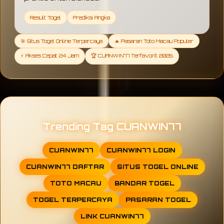
Result Togel
Prediksi Angka
🎯 Situs Togel Online Terpercaya
🔥 Pasaran Toto Macau Populer
⚡ Akses Cepat 24 Jam
🏆 CUANWIN77 Terfavorit 2026
Trending Tag CUANWIN77
CUANWIN77
CUANWIN77 LOGIN
CUANWIN77 DAFTAR
SITUS TOGEL ONLINE
TOTO MACAU
BANDAR TOGEL
TOGEL TERPERCAYA
PASARAN TOGEL
LINK CUANWIN77