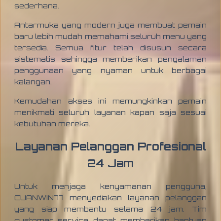
sederhana.
Antarmuka yang modern juga membuat pemain
baru lebih mudah memahami seluruh menu yang
tersedia. Semua fitur telah disusun secara
sistematis sehingga memberikan pengalaman
penggunaan yang nyaman untuk berbagai
kalangan.
Kemudahan akses ini memungkinkan pemain
menikmati seluruh layanan kapan saja sesuai
kebutuhan mereka.
Layanan Pelanggan Profesional
24 Jam
Untuk menjaga kenyamanan pengguna,
CUANWIN77 menyediakan layanan pelanggan
yang siap membantu selama 24 jam. Tim
customer service dapat memberikan bantuan