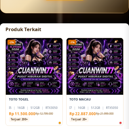
Produk Terkait
-2%
-1%
TOTO TOGEL
TOTO MACAU
I5
|
16GB
|
512GB
|
RTX3050
I7
|
16GB
|
512GB
|
RTX5050
Rp 11.500.000
Rp 22.887.000
Rp 12.799.000
Rp 21.999.000
Terjual 200+
Terjual 20+