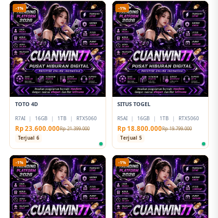
-1%
-1%
TOTO 4D
SITUS TOGEL
R7AI
|
16GB
|
1TB
|
RTX5060
R5AI
|
16GB
|
1TB
|
RTX5060
Rp 23.600.000
Rp 18.800.000
Rp 21.399.000
Rp 19.799.000
Terjual 6
Terjual 5
-1%
-1%