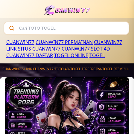
CUANWIN77
CUANWIN77 PERMAINAN
CUANWIN77
LINK
SITUS CUANWIN77
CUANWIN77 SLOT
4D
CUANWIN77 DAFTAR
TOGEL ONLINE
TOGEL
CUANWIN77
/
LINK CUANWIN77
/
TOTO 4D
/
TOGEL TERPERCAYA
/
TOGEL RESMI
/
CUANWIN77 | Alternatif Bandar Toto Online Terpercaya Dengan Result Tercepat