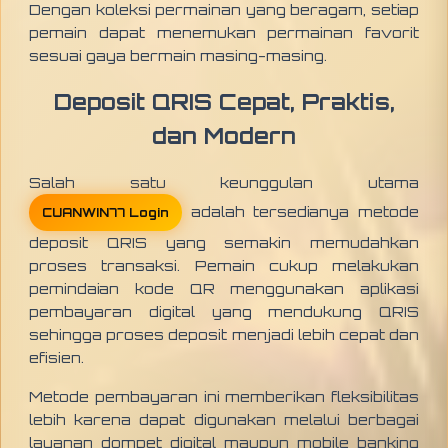
Dengan koleksi permainan yang beragam, setiap
pemain dapat menemukan permainan favorit
sesuai gaya bermain masing-masing.
Deposit QRIS Cepat, Praktis,
dan Modern
Salah satu keunggulan utama
adalah tersedianya metode
CUANWIN77 Login
deposit QRIS yang semakin memudahkan
proses transaksi. Pemain cukup melakukan
pemindaian kode QR menggunakan aplikasi
pembayaran digital yang mendukung QRIS
sehingga proses deposit menjadi lebih cepat dan
efisien.
Metode pembayaran ini memberikan fleksibilitas
lebih karena dapat digunakan melalui berbagai
layanan dompet digital maupun mobile banking