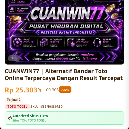
1/6
CUANWIN77 | Alternatif Bandar Toto
Online Terpercaya Dengan Result Tercepat
Rp 25.303
Rp 100.303
-95%
Terjual 2
TOTO TOGEL
SKU:
1S83N0880RID
Autorized Situs TOto
💳
Situs TOto TOTO TOGEL