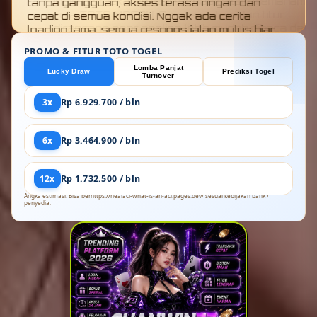
yang bikin bingung. CUANWIN77 kasih jalur
akses langsung ke sistem utama tanpa ribet.
Semua transparan, jelas, dan aman buat
pengguna yang pengen masuk ke platform
PROMO & FITUR TOTO TOGEL
tanpa distraksi.
Lomba Panjat
Lucky Draw
Prediksi Togel
Turnover
3x
Rp 6.929.700 / bln
6x
Rp 3.464.900 / bln
12x
Rp 1.732.500 / bln
Angka estimasi. Bisa berhttps://healacl-what-is-an-acl.pages.dev/ sesuai kebijakan bank /
penyedia.