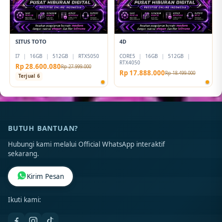
SITUS TOTO
4D
I7
|
16GB
|
512GB
|
RTX5050
CORE5
|
16GB
|
512GB
|
RTX4050
Rp 28.600.080
Rp 27.999.000
Rp 17.888.000
Rp 18.499.000
Terjual 6
BUTUH BANTUAN?
Hubungi kami melalui Official WhatsApp interaktif
sekarang.
Kirim Pesan
Ikuti kami: