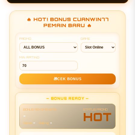
🔥 HOT! BONUS CUANWIN77
PEMAIN BARU 🔥
PROMO
GAME
MIN RATING
🎁
CEK BONUS
— BONUS READY —
BONUS REKOMENDASI
STATUS PROMO
HOT
-
-
-
Game:
Rating: