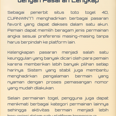
dengan Pasaran Lengkap
Sebagai penerbit situs toto togel 4D,
CUANWIN77 menghadirkan berbagai pasaran
favorit yang dapat diakses dalam satu akun.
Pemain dapat memilih beragam jenis permainan
angka sesuai preferensi masing-masing tanpa
harus berpindah ke platform lain.
Kelengkapan pasaran menjadi salah satu
keunggulan yang banyak dicari oleh para pemain
karena memberikan lebih banyak pilihan setiap
harinya. Sistem yang stabil juga membantu
menghadirkan pengalaman bermain yang
nyaman dengan proses pemasangan nomor
yang mudah dilakukan.
Selain permainan togel, pengguna juga dapat
menikmati berbagai kategori permainan lainnya
sehingga aktivitas bermain menjadi lebih
bervariasi dalam satu platform terpercaya.