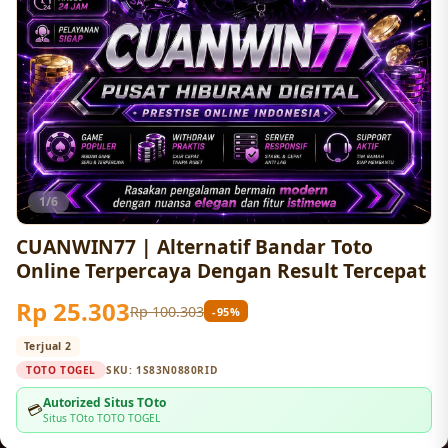
1/6
CUANWIN77 | Alternatif Bandar Toto
Online Terpercaya Dengan Result Tercepat
Rp 25.303
Rp 100.303
-95%
Terjual 2
TOTO TOGEL
SKU:
1S83N0880RID
Autorized Situs TOto
💳
Situs TOto TOTO TOGEL