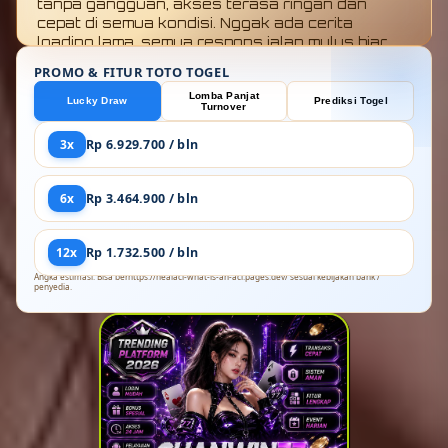
yang bikin bingung. CUANWIN77 kasih jalur
akses langsung ke sistem utama tanpa ribet.
Semua transparan, jelas, dan aman buat
pengguna yang pengen masuk ke platform
PROMO & FITUR TOTO TOGEL
tanpa distraksi.
Lomba Panjat
Lucky Draw
Prediksi Togel
Turnover
3x
Rp 6.929.700 / bln
6x
Rp 3.464.900 / bln
12x
Rp 1.732.500 / bln
Angka estimasi. Bisa berhttps://healacl-what-is-an-acl.pages.dev/ sesuai kebijakan bank /
penyedia.