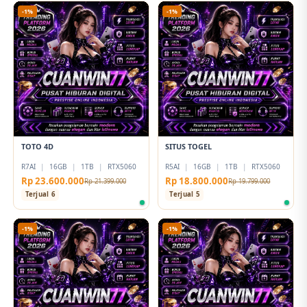
-1%
-1%
TOTO 4D
SITUS TOGEL
R7AI
|
16GB
|
1TB
|
RTX5060
R5AI
|
16GB
|
1TB
|
RTX5060
Rp 23.600.000
Rp 18.800.000
Rp 21.399.000
Rp 19.799.000
Terjual 6
Terjual 5
-1%
-1%