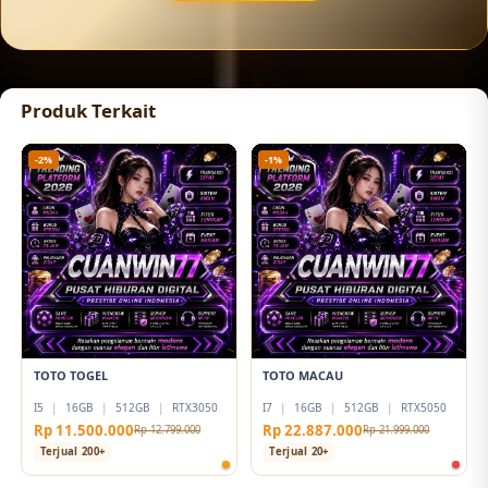
Produk Terkait
-2%
-1%
TOTO TOGEL
TOTO MACAU
I5
|
16GB
|
512GB
|
RTX3050
I7
|
16GB
|
512GB
|
RTX5050
Rp 11.500.000
Rp 22.887.000
Rp 12.799.000
Rp 21.999.000
Terjual 200+
Terjual 20+