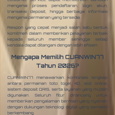
mengenai proses pendaftaran, login akun,
transaksi deposit, hingga berbagai informasi
mengenai permainan yang tersedia.
Respon yang cepat menjadi salah satu bentuk
komitmen dalam memberikan pelayanan terbaik
kepada seluruh member sehingga setiap
kendala dapat ditangani dengan lebih efisien.
Mengapa Memilih CUANWIN77
Tahun 2026?
CUANWIN77 menawarkan kombinasi lengkap
antara permainan toto togel 4D, slot online,
sistem deposit QRIS, serta layanan yang mudah
digunakan. Seluruh fitur dirancang untuk
memberikan pengalaman bermain yang nyaman
dengan dukungan teknologi digital yang semakin
berkembang.