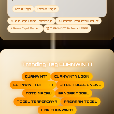
Result Togel
Prediksi Angka
🎯 Situs Togel Online Terpercaya
🔥 Pasaran Toto Macau Populer
⚡ Akses Cepat 24 Jam
🏆 CUANWIN77 Terfavorit 2026
Trending Tag CUANWIN77
CUANWIN77
CUANWIN77 LOGIN
CUANWIN77 DAFTAR
SITUS TOGEL ONLINE
TOTO MACAU
BANDAR TOGEL
TOGEL TERPERCAYA
PASARAN TOGEL
LINK CUANWIN77