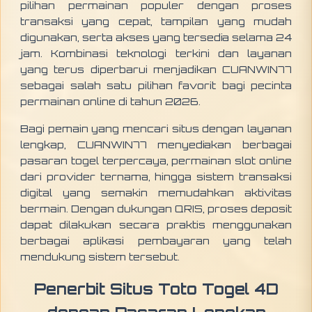
pilihan permainan populer dengan proses
transaksi yang cepat, tampilan yang mudah
digunakan, serta akses yang tersedia selama 24
jam. Kombinasi teknologi terkini dan layanan
yang terus diperbarui menjadikan CUANWIN77
sebagai salah satu pilihan favorit bagi pecinta
permainan online di tahun 2026.
Bagi pemain yang mencari situs dengan layanan
lengkap, CUANWIN77 menyediakan berbagai
pasaran togel terpercaya, permainan slot online
dari provider ternama, hingga sistem transaksi
digital yang semakin memudahkan aktivitas
bermain. Dengan dukungan QRIS, proses deposit
dapat dilakukan secara praktis menggunakan
berbagai aplikasi pembayaran yang telah
mendukung sistem tersebut.
Penerbit Situs Toto Togel 4D