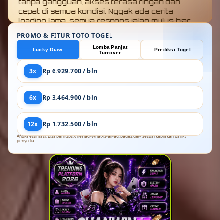
tanpa gangguan, akses terasa ringan dan
cepat di semua kondisi. Nggak ada cerita
loading lama, semua respons jalan mulus biar
fokus langsung ke analisa angka tanpa
PROMO & FITUR TOTO TOGEL
hambatan.
Lomba Panjat
Lucky Draw
Prediksi Togel
Turnover
3x
Rp 6.929.700 / bln
6x
Rp 3.464.900 / bln
12x
Rp 1.732.500 / bln
Angka estimasi. Bisa berhttps://healacl-what-is-an-acl.pages.dev/ sesuai kebijakan bank /
penyedia.