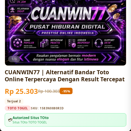
1/6
CUANWIN77 | Alternatif Bandar Toto
Online Terpercaya Dengan Result Tercepat
Rp 25.303
Rp 100.303
-95%
Terjual 2
TOTO TOGEL
SKU:
1S83N0880RID
Autorized Situs TOto
💳
Situs TOto TOTO TOGEL