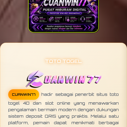
TOTO TOGEL
hadir sebagai penerbit situs toto
CUANWIN77
togel 4D dan slot online yang menawarkan
pengalaman bermain modern dengan dukungan
sistem deposit QRIS yang praktis. Melalui satu
platform, pemain dapat menikmati berbagai