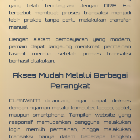
yang telah terintegrasi dengan QRIS. Hal
tersebut membuat proses transaksi menjadi
lebih praktis tanpa perlu melakukan transfer
manual.
Dengan sistem pembayaran yang modern,
pemain dapat langsung menikmati permainan
favorit mereka setelah proses transaksi
berhasil dilakukan.
Akses Mudah Melalui Berbagai
Perangkat
CUANWIN77 dirancang agar dapat diakses
dengan nyaman melalui komputer, laptop, tablet,
maupun smartphone. Tampilan website yang
responsif memudahkan pengguna melakukan
login, memilih permainan, hingga melakukan
transaksi hanya dalam beberapa langkah