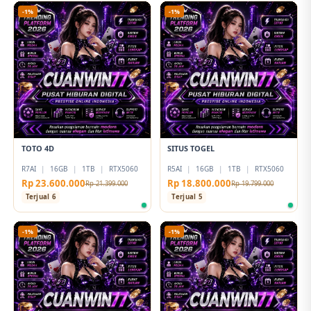
-1%
-1%
TOTO 4D
SITUS TOGEL
R7AI
|
16GB
|
1TB
|
RTX5060
R5AI
|
16GB
|
1TB
|
RTX5060
Rp 23.600.000
Rp 18.800.000
Rp 21.399.000
Rp 19.799.000
Terjual 6
Terjual 5
-1%
-1%