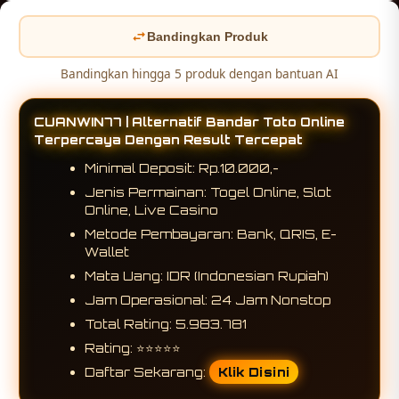
Bandingkan Produk
Bandingkan hingga 5 produk dengan bantuan AI
CUANWIN77 | Alternatif Bandar Toto Online
Terpercaya Dengan Result Tercepat
Minimal Deposit: Rp.10.000,-
Jenis Permainan: Togel Online, Slot
Online, Live Casino
Metode Pembayaran: Bank, QRIS, E-
Wallet
Mata Uang: IDR (Indonesian Rupiah)
Jam Operasional: 24 Jam Nonstop
Total Rating: 5.983.781
Rating: ⭐⭐⭐⭐⭐
Daftar Sekarang:
Klik Disini