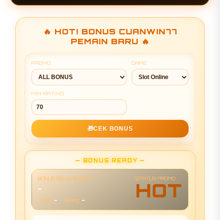
🔥 HOT! BONUS CUANWIN77
PEMAIN BARU 🔥
PROMO
GAME
MIN RATING
🎁
CEK BONUS
— BONUS READY —
BONUS REKOMENDASI
STATUS PROMO
HOT
-
-
-
Game:
Rating: