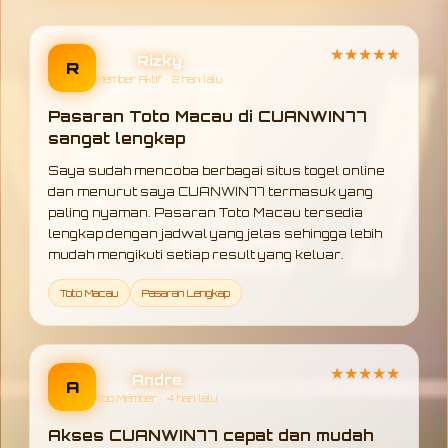
★★★★★
Rizky
R
Member Aktif • 2 hari lalu
Pasaran Toto Macau di CUANWIN77
sangat lengkap
Saya sudah mencoba berbagai situs togel online
dan menurut saya CUANWIN77 termasuk yang
paling nyaman. Pasaran Toto Macau tersedia
lengkap dengan jadwal yang jelas sehingga lebih
mudah mengikuti setiap result yang keluar.
Toto Macau
Pasaran Lengkap
★★★★★
Andre
A
Top Member • 4 hari lalu
Akses CUANWIN77 cepat dan mudah