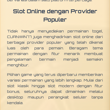
Slot Online dengan Provider
Populer
Tidak hanya menyediakan permainan togel,
CUANWIN77 juga menghadirkan slot online dari
berbagai provider populer yang telah dikenal
luas oleh para pemain. Beragam tema
permainan dengan fitur menarik membuat
pengalaman bermain menjadi semakin
menghibur.
Pilihan game yang terus diperbarui memberikan
variasi permainan yang lebih lengkap. Mulai dari
slot klasik hingga slot modern dengan fitur
bonus, seluruhnya dapat dimainkan melalui
desktop maupun perangkat seluler tanpa
kendala.