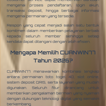
mengenai proses pendaftaran, login akun,
transaksi deposit, hingga berbagai informasi
mengenai permainan yang tersedia.
Respon yang cepat menjadi salah satu bentuk
komitmen dalam memberikan pelayanan terbaik
kepada seluruh member sehingga setiap
kendala dapat ditangani dengan lebih efisien.
Mengapa Memilih CUANWIN77
Tahun 2026?
CUANWIN77 menawarkan kombinasi lengkap
antara permainan toto togel 4D, slot online,
sistem deposit QRIS, serta layanan yang mudah
digunakan. Seluruh fitur dirancang untuk
memberikan pengalaman bermain yang nyaman
dengan dukungan teknologi digital yang semakin
berkembang.