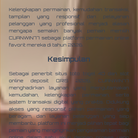
Kelengkapan permainan, kemudahan transaksi,
tampilan yang responsif, dan pelayanan
pelanggan yang profesional menjadi alasan
mengapa semakin banyak pemain memilih
CUANWIN77 sebagai platform permainan online
favorit mereka di tahun 2026.
Kesimpulan
Sebagai penerbit situs toto togel 4D dan slot
online deposit QRIS 2026, CUANWIN77
menghadirkan layanan yang mengutamakan
kemudahan, kelengkapan permainan, serta
sistem transaksi digital yang praktis. Didukung
akses yang responsif, pilihan permainan yang
beragam, dan layanan pelanggan yang siap
membantu, platform ini menjadi pilihan tepat bagi
pemain yang menginginkan pengalaman bermain
online dalam satu akun dengan proses yang