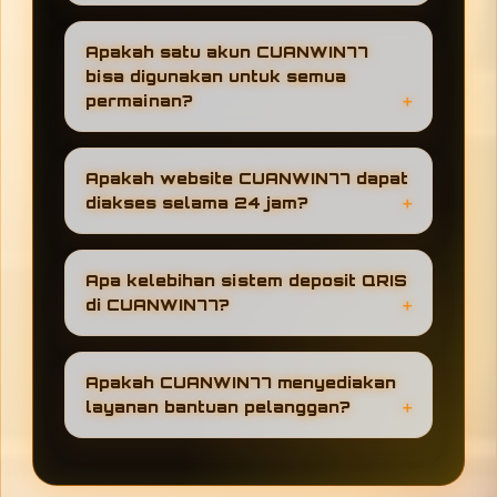
Apakah satu akun CUANWIN77
bisa digunakan untuk semua
permainan?
Apakah website CUANWIN77 dapat
diakses selama 24 jam?
Apa kelebihan sistem deposit QRIS
di CUANWIN77?
Apakah CUANWIN77 menyediakan
layanan bantuan pelanggan?