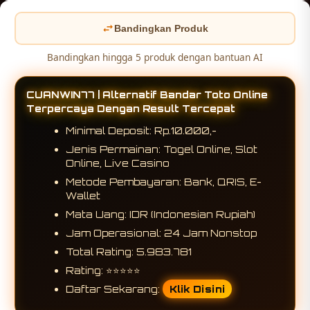
Bandingkan Produk
Bandingkan hingga 5 produk dengan bantuan AI
CUANWIN77 | Alternatif Bandar Toto Online
Terpercaya Dengan Result Tercepat
Minimal Deposit: Rp.10.000,-
Jenis Permainan: Togel Online, Slot
Online, Live Casino
Metode Pembayaran: Bank, QRIS, E-
Wallet
Mata Uang: IDR (Indonesian Rupiah)
Jam Operasional: 24 Jam Nonstop
Total Rating: 5.983.781
Rating: ⭐⭐⭐⭐⭐
Daftar Sekarang:
Klik Disini