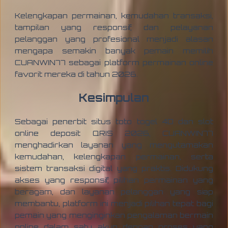
Kelengkapan permainan, kemudahan transaksi,
tampilan yang responsif, dan pelayanan
pelanggan yang profesional menjadi alasan
mengapa semakin banyak pemain memilih
CUANWIN77 sebagai platform permainan online
favorit mereka di tahun 2026.
Kesimpulan
Sebagai penerbit situs toto togel 4D dan slot
online deposit QRIS 2026, CUANWIN77
menghadirkan layanan yang mengutamakan
kemudahan, kelengkapan permainan, serta
sistem transaksi digital yang praktis. Didukung
akses yang responsif, pilihan permainan yang
beragam, dan layanan pelanggan yang siap
membantu, platform ini menjadi pilihan tepat bagi
pemain yang menginginkan pengalaman bermain
online dalam satu akun dengan proses yang