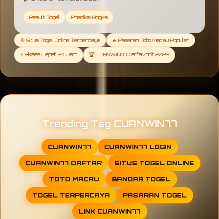
Result Togel
Prediksi Angka
🎯 Situs Togel Online Terpercaya
🔥 Pasaran Toto Macau Populer
⚡ Akses Cepat 24 Jam
🏆 CUANWIN77 Terfavorit 2026
Trending Tag CUANWIN77
CUANWIN77
CUANWIN77 LOGIN
CUANWIN77 DAFTAR
SITUS TOGEL ONLINE
TOTO MACAU
BANDAR TOGEL
TOGEL TERPERCAYA
PASARAN TOGEL
LINK CUANWIN77