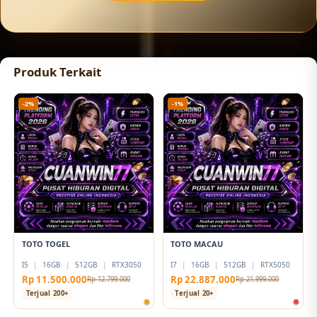
Produk Terkait
-2%
-1%
TOTO TOGEL
TOTO MACAU
I5
|
16GB
|
512GB
|
RTX3050
I7
|
16GB
|
512GB
|
RTX5050
Rp 11.500.000
Rp 22.887.000
Rp 12.799.000
Rp 21.999.000
Terjual 200+
Terjual 20+