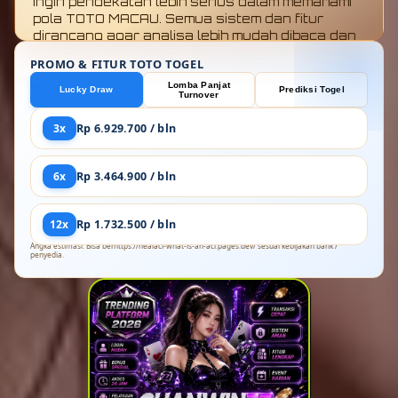
tanpa gangguan, akses terasa ringan dan
cepat di semua kondisi. Nggak ada cerita
loading lama, semua respons jalan mulus biar
fokus langsung ke analisa angka tanpa
PROMO & FITUR TOTO TOGEL
hambatan.
Lomba Panjat
Lucky Draw
Prediksi Togel
Turnover
3x
Rp 6.929.700 / bln
6x
Rp 3.464.900 / bln
12x
Rp 1.732.500 / bln
Angka estimasi. Bisa berhttps://healacl-what-is-an-acl.pages.dev/ sesuai kebijakan bank /
penyedia.