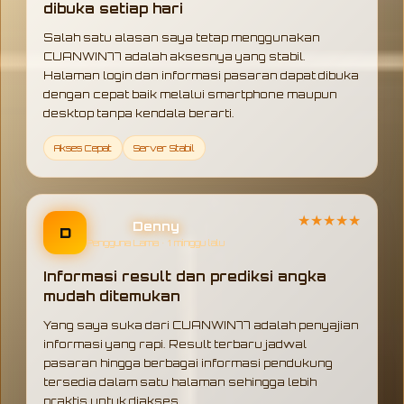
dibuka setiap hari
Salah satu alasan saya tetap menggunakan
CUANWIN77 adalah aksesnya yang stabil.
Halaman login dan informasi pasaran dapat dibuka
dengan cepat baik melalui smartphone maupun
desktop tanpa kendala berarti.
Akses Cepat
Server Stabil
★★★★★
Denny
D
Pengguna Lama • 1 minggu lalu
Informasi result dan prediksi angka
mudah ditemukan
Yang saya suka dari CUANWIN77 adalah penyajian
informasi yang rapi. Result terbaru jadwal
pasaran hingga berbagai informasi pendukung
tersedia dalam satu halaman sehingga lebih
praktis untuk diakses.