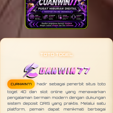
TOTO TOGEL
hadir sebagai penerbit situs toto
CUANWIN77
togel 4D dan slot online yang menawarkan
pengalaman bermain modern dengan dukungan
sistem deposit QRIS yang praktis. Melalui satu
platform, pemain dapat menikmati berbagai