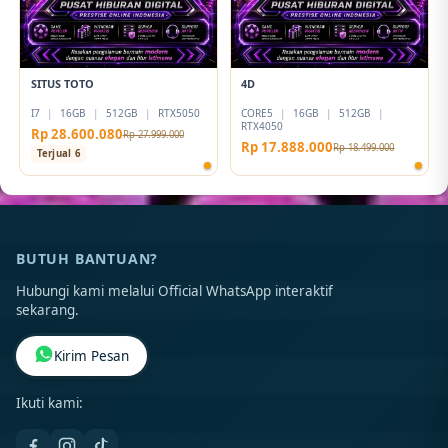
SITUS TOTO
4D
I7
|
16GB
|
512GB
|
RTX5050
CORE5
|
16GB
|
512GB
|
RTX4050
Rp 28.600.080
Rp 27.999.000
Rp 17.888.000
Rp 18.499.000
Terjual 6
BUTUH BANTUAN?
Hubungi kami melalui Official WhatsApp interaktif
sekarang.
Kirim Pesan
Ikuti kami: