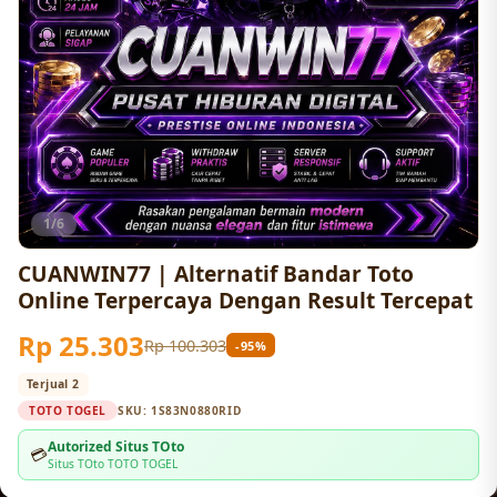
1/6
CUANWIN77 | Alternatif Bandar Toto
Online Terpercaya Dengan Result Tercepat
Rp 25.303
Rp 100.303
-95%
Terjual 2
TOTO TOGEL
SKU:
1S83N0880RID
Autorized Situs TOto
💳
Situs TOto TOTO TOGEL