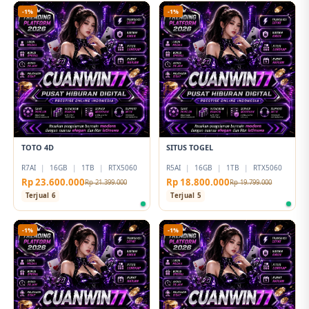
-1%
-1%
TOTO 4D
SITUS TOGEL
R7AI
|
16GB
|
1TB
|
RTX5060
R5AI
|
16GB
|
1TB
|
RTX5060
Rp 23.600.000
Rp 18.800.000
Rp 21.399.000
Rp 19.799.000
Terjual 6
Terjual 5
-1%
-1%