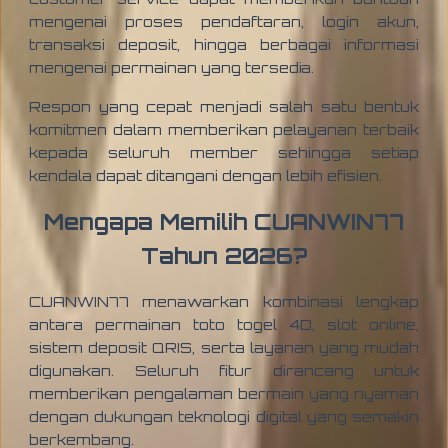
mengenai proses pendaftaran, login akun,
transaksi deposit, hingga berbagai informasi
mengenai permainan yang tersedia.
Respon yang cepat menjadi salah satu bentuk
komitmen dalam memberikan pelayanan terbaik
kepada seluruh member sehingga setiap
kendala dapat ditangani dengan lebih efisien.
Mengapa Memilih CUANWIN77
Tahun 2026?
CUANWIN77 menawarkan kombinasi lengkap
antara permainan toto togel 4D, slot online,
sistem deposit QRIS, serta layanan yang mudah
digunakan. Seluruh fitur dirancang untuk
memberikan pengalaman bermain yang nyaman
dengan dukungan teknologi digital yang semakin
berkembang.