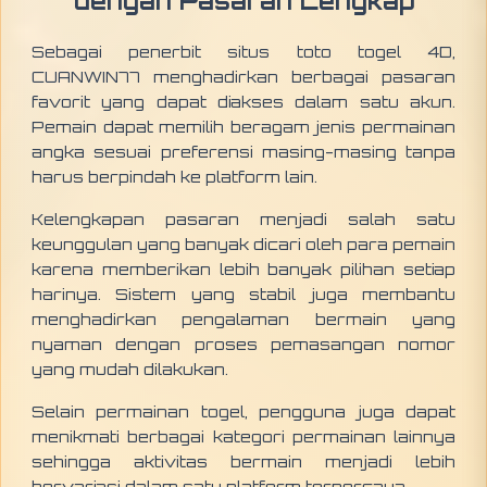
dengan Pasaran Lengkap
Sebagai penerbit situs toto togel 4D,
CUANWIN77 menghadirkan berbagai pasaran
favorit yang dapat diakses dalam satu akun.
Pemain dapat memilih beragam jenis permainan
angka sesuai preferensi masing-masing tanpa
harus berpindah ke platform lain.
Kelengkapan pasaran menjadi salah satu
keunggulan yang banyak dicari oleh para pemain
karena memberikan lebih banyak pilihan setiap
harinya. Sistem yang stabil juga membantu
menghadirkan pengalaman bermain yang
nyaman dengan proses pemasangan nomor
yang mudah dilakukan.
Selain permainan togel, pengguna juga dapat
menikmati berbagai kategori permainan lainnya
sehingga aktivitas bermain menjadi lebih
bervariasi dalam satu platform terpercaya.