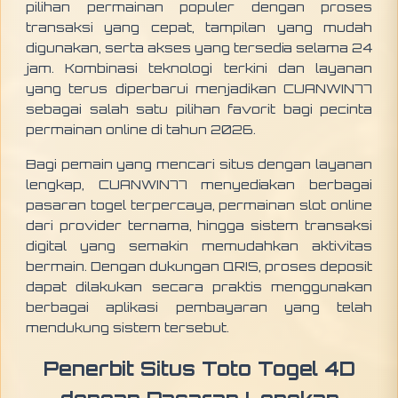
pilihan permainan populer dengan proses
transaksi yang cepat, tampilan yang mudah
digunakan, serta akses yang tersedia selama 24
jam. Kombinasi teknologi terkini dan layanan
yang terus diperbarui menjadikan CUANWIN77
sebagai salah satu pilihan favorit bagi pecinta
permainan online di tahun 2026.
Bagi pemain yang mencari situs dengan layanan
lengkap, CUANWIN77 menyediakan berbagai
pasaran togel terpercaya, permainan slot online
dari provider ternama, hingga sistem transaksi
digital yang semakin memudahkan aktivitas
bermain. Dengan dukungan QRIS, proses deposit
dapat dilakukan secara praktis menggunakan
berbagai aplikasi pembayaran yang telah
mendukung sistem tersebut.
Penerbit Situs Toto Togel 4D