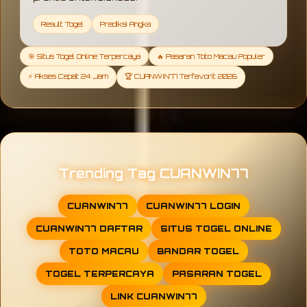
Result Togel
Prediksi Angka
🎯 Situs Togel Online Terpercaya
🔥 Pasaran Toto Macau Populer
⚡ Akses Cepat 24 Jam
🏆 CUANWIN77 Terfavorit 2026
Trending Tag CUANWIN77
CUANWIN77
CUANWIN77 LOGIN
CUANWIN77 DAFTAR
SITUS TOGEL ONLINE
TOTO MACAU
BANDAR TOGEL
TOGEL TERPERCAYA
PASARAN TOGEL
LINK CUANWIN77