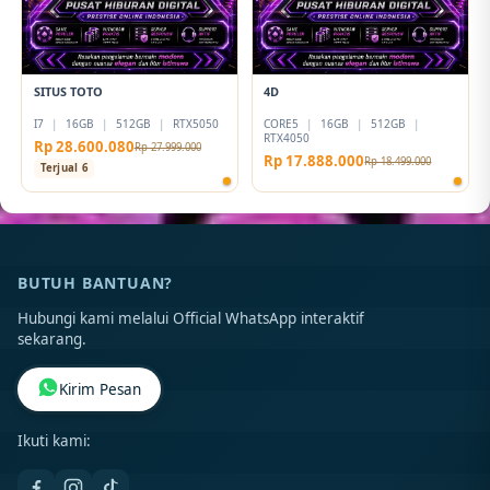
SITUS TOTO
4D
I7
|
16GB
|
512GB
|
RTX5050
CORE5
|
16GB
|
512GB
|
RTX4050
Rp 28.600.080
Rp 27.999.000
Rp 17.888.000
Rp 18.499.000
Terjual 6
BUTUH BANTUAN?
Hubungi kami melalui Official WhatsApp interaktif
sekarang.
Kirim Pesan
Ikuti kami: