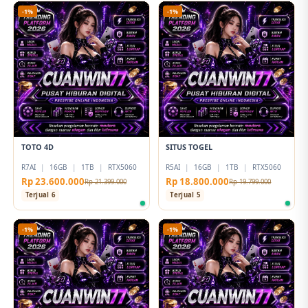
-1%
-1%
TOTO 4D
SITUS TOGEL
R7AI
|
16GB
|
1TB
|
RTX5060
R5AI
|
16GB
|
1TB
|
RTX5060
Rp 23.600.000
Rp 18.800.000
Rp 21.399.000
Rp 19.799.000
Terjual 6
Terjual 5
-1%
-1%