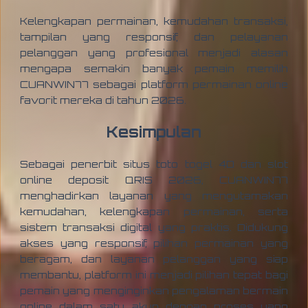
Kelengkapan permainan, kemudahan transaksi,
tampilan yang responsif, dan pelayanan
pelanggan yang profesional menjadi alasan
mengapa semakin banyak pemain memilih
CUANWIN77 sebagai platform permainan online
favorit mereka di tahun 2026.
Kesimpulan
Sebagai penerbit situs toto togel 4D dan slot
online deposit QRIS 2026, CUANWIN77
menghadirkan layanan yang mengutamakan
kemudahan, kelengkapan permainan, serta
sistem transaksi digital yang praktis. Didukung
akses yang responsif, pilihan permainan yang
beragam, dan layanan pelanggan yang siap
membantu, platform ini menjadi pilihan tepat bagi
pemain yang menginginkan pengalaman bermain
online dalam satu akun dengan proses yang