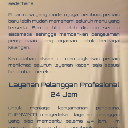
sederhana.
Antarmuka yang modern juga membuat pemain
baru lebih mudah memahami seluruh menu yang
tersedia. Semua fitur telah disusun secara
sistematis sehingga memberikan pengalaman
penggunaan yang nyaman untuk berbagai
kalangan.
Kemudahan akses ini memungkinkan pemain
menikmati seluruh layanan kapan saja sesuai
kebutuhan mereka.
Layanan Pelanggan Profesional
24 Jam
Untuk menjaga kenyamanan pengguna,
CUANWIN77 menyediakan layanan pelanggan
yang siap membantu selama 24 jam. Tim
customer service dapat memberikan bantuan