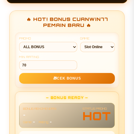
🔥 HOT! BONUS CUANWIN77
PEMAIN BARU 🔥
PROMO
GAME
MIN RATING
🎁
CEK BONUS
— BONUS READY —
BONUS REKOMENDASI
STATUS PROMO
HOT
-
-
-
Game:
Rating: