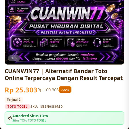
1/6
CUANWIN77 | Alternatif Bandar Toto
Online Terpercaya Dengan Result Tercepat
Rp 25.303
Rp 100.303
-95%
Terjual 2
TOTO TOGEL
SKU:
1S83N0880RID
Autorized Situs TOto
💳
Situs TOto TOTO TOGEL