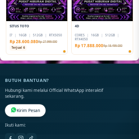
SITUS TOTO
4D
I7
|
16GB
|
512GB
|
RTX5050
CORE5
|
16GB
|
512GB
|
RTX4050
Rp 28.600.080
Rp 27.999.000
Rp 17.888.000
Rp 18.499.000
Terjual 6
BUTUH BANTUAN?
Hubungi kami melalui Official WhatsApp interaktif
sekarang.
Kirim Pesan
Ikuti kami: