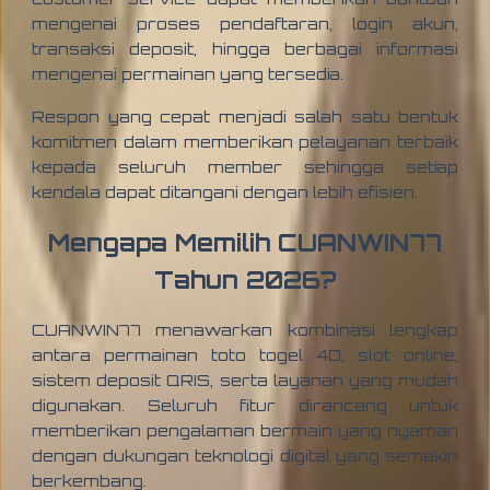
mengenai proses pendaftaran, login akun,
transaksi deposit, hingga berbagai informasi
mengenai permainan yang tersedia.
Respon yang cepat menjadi salah satu bentuk
komitmen dalam memberikan pelayanan terbaik
kepada seluruh member sehingga setiap
kendala dapat ditangani dengan lebih efisien.
Mengapa Memilih CUANWIN77
Tahun 2026?
CUANWIN77 menawarkan kombinasi lengkap
antara permainan toto togel 4D, slot online,
sistem deposit QRIS, serta layanan yang mudah
digunakan. Seluruh fitur dirancang untuk
memberikan pengalaman bermain yang nyaman
dengan dukungan teknologi digital yang semakin
berkembang.