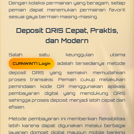
Dengan koleksi permainan yang beragam, setiap
pemain dapat menemukan permainan favorit
sesuai gaya bermain masing-masing.
Deposit QRIS Cepat, Praktis,
dan Modern
Salah satu keunggulan utama
adalah tersedianya metode
CUANWIN77 Login
deposit QRIS yang semakin memudahkan
proses transaksi. Pemain cukup melakukan
pemindaian kode QR menggunakan aplikasi
pembayaran digital yang mendukung QRIS
sehingga proses deposit menjadi lebih cepat dan
efisien.
Metode pembayaran ini memberikan fleksibilitas
lebih karena dapat digunakan melalui berbagai
layanan dompet digital maupun mobile banking