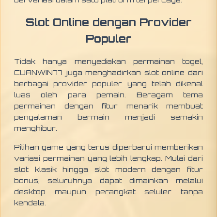
Slot Online dengan Provider
Populer
Tidak hanya menyediakan permainan togel,
CUANWIN77 juga menghadirkan slot online dari
berbagai provider populer yang telah dikenal
luas oleh para pemain. Beragam tema
permainan dengan fitur menarik membuat
pengalaman bermain menjadi semakin
menghibur.
Pilihan game yang terus diperbarui memberikan
variasi permainan yang lebih lengkap. Mulai dari
slot klasik hingga slot modern dengan fitur
bonus, seluruhnya dapat dimainkan melalui
desktop maupun perangkat seluler tanpa
kendala.