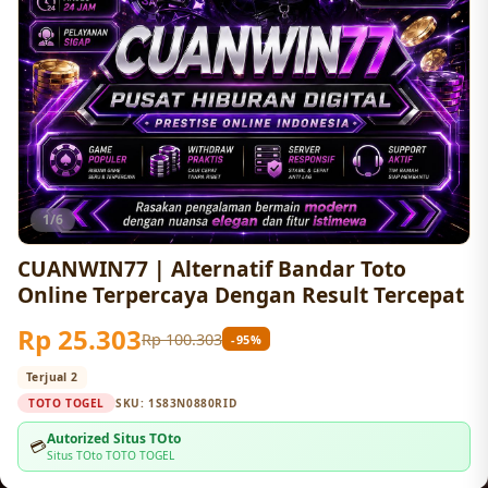
1/6
CUANWIN77 | Alternatif Bandar Toto
Online Terpercaya Dengan Result Tercepat
Rp 25.303
Rp 100.303
-95%
Terjual 2
TOTO TOGEL
SKU:
1S83N0880RID
Autorized Situs TOto
💳
Situs TOto TOTO TOGEL