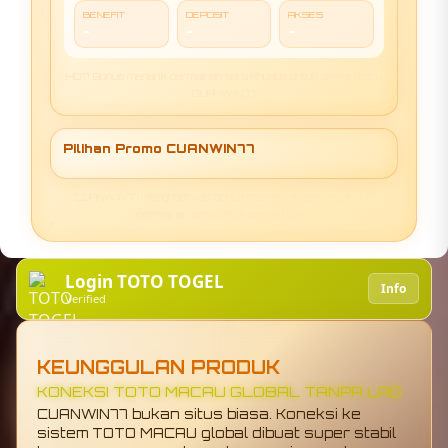
BENEFIT
DEPOSIT
AKSES
-
-
-
HOT! Bonus menarik permainan seru khusus untuk pemain baru
CUANWIN77.
Pilihan Promo CUANWIN77
CUANWIN77 menghadirkan bonus menarik akses cepat dan
permainan seru untuk pemain baru.
Login TOTO TOGEL
Info
Verified
KEUNGGULAN PRODUK
AKSES RESMI TANPA ARAH
MEMBINGUNGKAN
Nggak ada link berputar atau halaman aneh