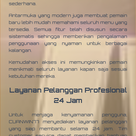
sederhana.
Antarmuka yang modern juga membuat pemain
baru lebih mudah memahami seluruh menu yang
tersedia. Semua fitur telah disusun secara
sistematis sehingga memberikan pengalaman
penggunaan yang nyaman untuk berbagai
kalangan.
Kemudahan akses ini memungkinkan pemain
menikmati seluruh layanan kapan saja sesuai
kebutuhan mereka.
Layanan Pelanggan Profesional
24 Jam
Untuk menjaga kenyamanan pengguna,
CUANWIN77 menyediakan layanan pelanggan
yang siap membantu selama 24 jam. Tim
customer service dapat memberikan bantuan