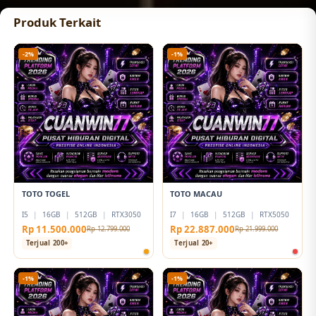
Produk Terkait
-2%
-1%
TOTO TOGEL
TOTO MACAU
I5
|
16GB
|
512GB
|
RTX3050
I7
|
16GB
|
512GB
|
RTX5050
Rp 11.500.000
Rp 22.887.000
Rp 12.799.000
Rp 21.999.000
Terjual 200+
Terjual 20+
-1%
-1%