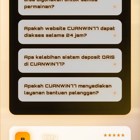
permainan?
Apakah website CUANWIN77 dapat
diakses selama 24 jam?
Apa kelebihan sistem deposit QRIS
di CUANWIN77?
Apakah CUANWIN77 menyediakan
layanan bantuan pelanggan?
★★★★★
Rizky
R