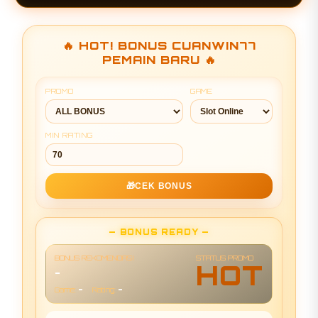
🔥 HOT! BONUS CUANWIN77
PEMAIN BARU 🔥
PROMO
GAME
MIN RATING
🎁
CEK BONUS
— BONUS READY —
BONUS REKOMENDASI
STATUS PROMO
HOT
-
-
-
Game:
Rating: