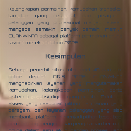
Kelengkapan permainan, kemudahan transaksi,
tampilan yang responsif, dan pelayanan
pelanggan yang profesional menjadi alasan
mengapa semakin banyak pemain memilih
CUANWIN77 sebagai platform permainan online
favorit mereka di tahun 2026.
Kesimpulan
Sebagai penerbit situs toto togel 4D dan slot
online deposit QRIS 2026, CUANWIN77
menghadirkan layanan yang mengutamakan
kemudahan, kelengkapan permainan, serta
sistem transaksi digital yang praktis. Didukung
akses yang responsif, pilihan permainan yang
beragam, dan layanan pelanggan yang siap
membantu, platform ini menjadi pilihan tepat bagi
pemain yang menginginkan pengalaman bermain
online dalam satu akun dengan proses yang