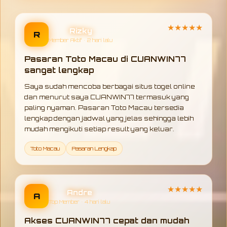
★★★★★
Rizky
R
Member Aktif • 2 hari lalu
Pasaran Toto Macau di CUANWIN77
sangat lengkap
Saya sudah mencoba berbagai situs togel online
dan menurut saya CUANWIN77 termasuk yang
paling nyaman. Pasaran Toto Macau tersedia
lengkap dengan jadwal yang jelas sehingga lebih
mudah mengikuti setiap result yang keluar.
Toto Macau
Pasaran Lengkap
★★★★★
Andre
A
Top Member • 4 hari lalu
Akses CUANWIN77 cepat dan mudah