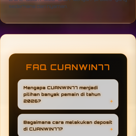
sederhana dan nyaman.
FAQ CUANWIN77
Mengapa CUANWIN77 menjadi
pilihan banyak pemain di tahun
2026?
Bagaimana cara melakukan deposit
di CUANWIN77?