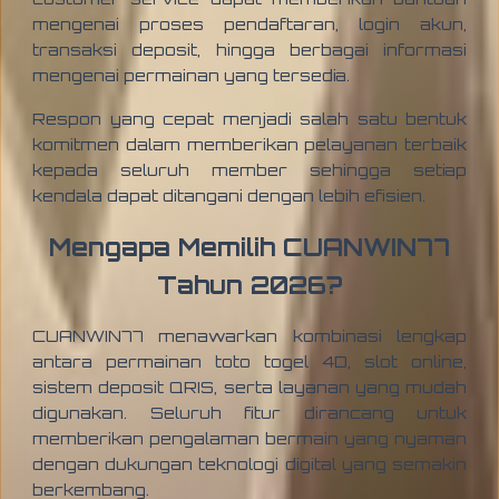
mengenai proses pendaftaran, login akun,
transaksi deposit, hingga berbagai informasi
mengenai permainan yang tersedia.
Respon yang cepat menjadi salah satu bentuk
komitmen dalam memberikan pelayanan terbaik
kepada seluruh member sehingga setiap
kendala dapat ditangani dengan lebih efisien.
Mengapa Memilih CUANWIN77
Tahun 2026?
CUANWIN77 menawarkan kombinasi lengkap
antara permainan toto togel 4D, slot online,
sistem deposit QRIS, serta layanan yang mudah
digunakan. Seluruh fitur dirancang untuk
memberikan pengalaman bermain yang nyaman
dengan dukungan teknologi digital yang semakin
berkembang.