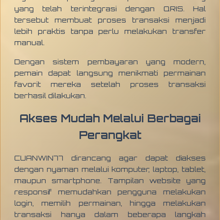
yang telah terintegrasi dengan QRIS. Hal
tersebut membuat proses transaksi menjadi
lebih praktis tanpa perlu melakukan transfer
manual.
Dengan sistem pembayaran yang modern,
pemain dapat langsung menikmati permainan
favorit mereka setelah proses transaksi
berhasil dilakukan.
Akses Mudah Melalui Berbagai
Perangkat
CUANWIN77 dirancang agar dapat diakses
dengan nyaman melalui komputer, laptop, tablet,
maupun smartphone. Tampilan website yang
responsif memudahkan pengguna melakukan
login, memilih permainan, hingga melakukan
transaksi hanya dalam beberapa langkah