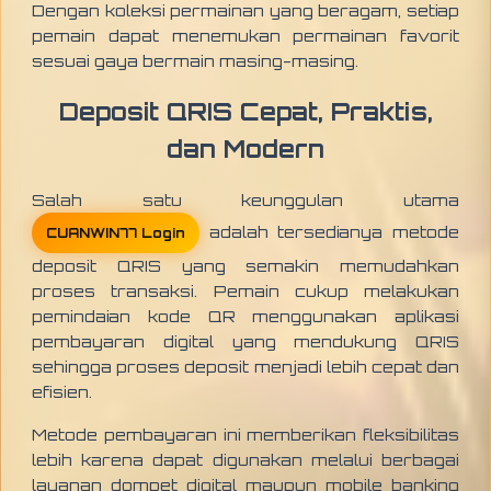
Dengan koleksi permainan yang beragam, setiap
pemain dapat menemukan permainan favorit
sesuai gaya bermain masing-masing.
Deposit QRIS Cepat, Praktis,
dan Modern
Salah satu keunggulan utama
adalah tersedianya metode
CUANWIN77 Login
deposit QRIS yang semakin memudahkan
proses transaksi. Pemain cukup melakukan
pemindaian kode QR menggunakan aplikasi
pembayaran digital yang mendukung QRIS
sehingga proses deposit menjadi lebih cepat dan
efisien.
Metode pembayaran ini memberikan fleksibilitas
lebih karena dapat digunakan melalui berbagai
layanan dompet digital maupun mobile banking