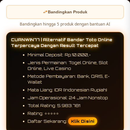
Bandingkan Produk
Bandingkan hingga 5 produk dengan bantuan AI
CUANWIN77 | Alternatif Bandar Toto Online
Terpercaya Dengan Result Tercepat
Minimal Deposit: Rp.10.000,-
Jenis Permainan: Togel Online, Slot
Online, Live Casino
Metode Pembayaran: Bank, QRIS, E-
Wallet
Mata Uang: IDR (Indonesian Rupiah)
Jam Operasional: 24 Jam Nonstop
Total Rating: 5.983.781
Rating: ⭐⭐⭐⭐⭐
Daftar Sekarang:
Klik Disini