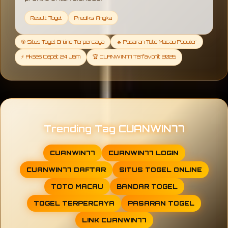
Result Togel
Prediksi Angka
🎯 Situs Togel Online Terpercaya
🔥 Pasaran Toto Macau Populer
⚡ Akses Cepat 24 Jam
🏆 CUANWIN77 Terfavorit 2026
Trending Tag CUANWIN77
CUANWIN77
CUANWIN77 LOGIN
CUANWIN77 DAFTAR
SITUS TOGEL ONLINE
TOTO MACAU
BANDAR TOGEL
TOGEL TERPERCAYA
PASARAN TOGEL
LINK CUANWIN77