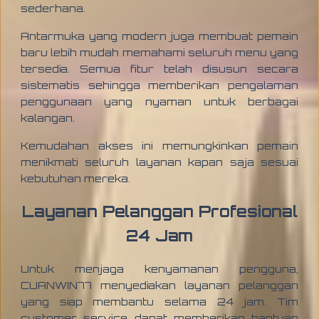
sederhana.
Antarmuka yang modern juga membuat pemain
baru lebih mudah memahami seluruh menu yang
tersedia. Semua fitur telah disusun secara
sistematis sehingga memberikan pengalaman
penggunaan yang nyaman untuk berbagai
kalangan.
Kemudahan akses ini memungkinkan pemain
menikmati seluruh layanan kapan saja sesuai
kebutuhan mereka.
Layanan Pelanggan Profesional
24 Jam
Untuk menjaga kenyamanan pengguna,
CUANWIN77 menyediakan layanan pelanggan
yang siap membantu selama 24 jam. Tim
customer service dapat memberikan bantuan