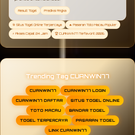
Result Togel
Prediksi Angka
🎯 Situs Togel Online Terpercaya
🔥 Pasaran Toto Macau Populer
⚡ Akses Cepat 24 Jam
🏆 CUANWIN77 Terfavorit 2026
Trending Tag CUANWIN77
CUANWIN77
CUANWIN77 LOGIN
CUANWIN77 DAFTAR
SITUS TOGEL ONLINE
TOTO MACAU
BANDAR TOGEL
TOGEL TERPERCAYA
PASARAN TOGEL
LINK CUANWIN77