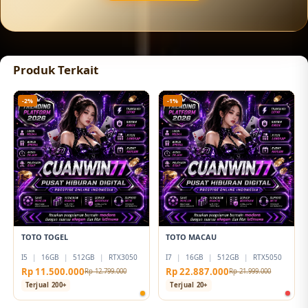
Produk Terkait
-2%
-1%
TOTO TOGEL
TOTO MACAU
I5
|
16GB
|
512GB
|
RTX3050
I7
|
16GB
|
512GB
|
RTX5050
Rp 11.500.000
Rp 22.887.000
Rp 12.799.000
Rp 21.999.000
Terjual 200+
Terjual 20+