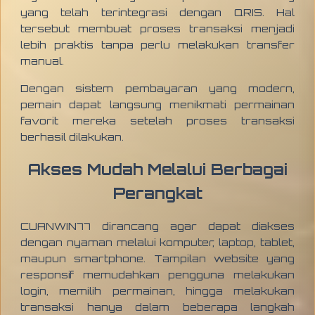
yang telah terintegrasi dengan QRIS. Hal
tersebut membuat proses transaksi menjadi
lebih praktis tanpa perlu melakukan transfer
manual.
Dengan sistem pembayaran yang modern,
pemain dapat langsung menikmati permainan
favorit mereka setelah proses transaksi
berhasil dilakukan.
Akses Mudah Melalui Berbagai
Perangkat
CUANWIN77 dirancang agar dapat diakses
dengan nyaman melalui komputer, laptop, tablet,
maupun smartphone. Tampilan website yang
responsif memudahkan pengguna melakukan
login, memilih permainan, hingga melakukan
transaksi hanya dalam beberapa langkah