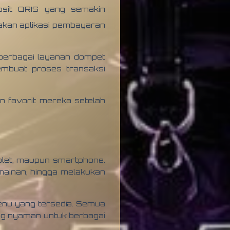
osit QRIS yang semakin
kan aplikasi pembayaran
 berbagai layanan dompet
membuat proses transaksi
 favorit mereka setelah
blet, maupun smartphone.
mainan, hingga melakukan
nu yang tersedia. Semua
ng nyaman untuk berbagai