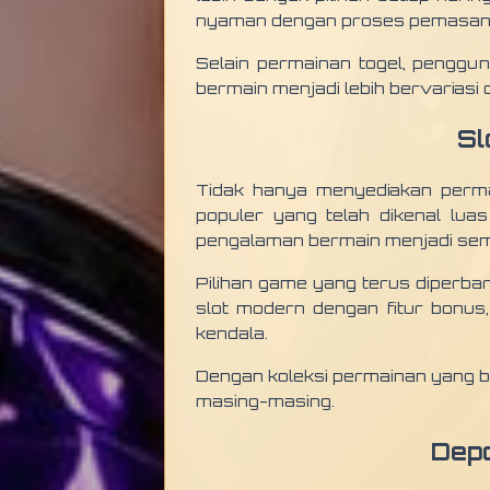
nyaman dengan proses pemasang
Selain permainan togel, penggun
bermain menjadi lebih bervariasi
Sl
Tidak hanya menyediakan permai
populer yang telah dikenal lu
pengalaman bermain menjadi sem
Pilihan game yang terus diperbar
slot modern dengan fitur bonus
kendala.
Dengan koleksi permainan yang 
masing-masing.
Depo