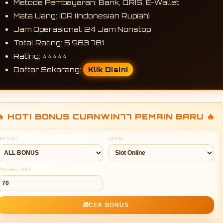
Metode Pembayaran: Bank, QRIS, E-Wallet
Mata Uang: IDR (Indonesian Rupiah)
Jam Operasional: 24 Jam Nonstop
Total Rating: 5.983.781
Rating: ⭐⭐⭐⭐⭐
Daftar Sekarang:
Klik Disini
🔥 HOT! BONUS CUANWIN77 PEMAIN BARU 🔥
PROMO
GAME
MIN RATING
🎁
CEK BONUS