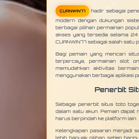
hadir sebagai pene
CUANWIN77
modern dengan dukungan sistem
berbagai pilihan permainan popu
akses yang tersedia selama 24 j
CUANWIN77 sebagai salah satu pil
Bagi pemain yang mencari sit
terpercaya, permainan slot on
memudahkan aktivitas bermain
menggunakan berbagai aplikasi 
Penerbit S
Sebagai penerbit situs toto to
dalam satu akun. Pemain dapat 
harus berpindah ke platform lain.
Kelengkapan pasaran menjadi sa
lebih banyak pilihan setiap ha