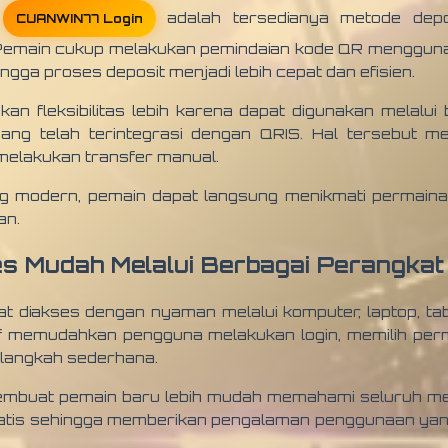
a
adalah tersedianya metode dep
CUANWIN77 Login
Pemain cukup melakukan pemindaian kode QR mengguna
gga proses deposit menjadi lebih cepat dan efisien.
n fleksibilitas lebih karena dapat digunakan melalui
yang telah terintegrasi dengan QRIS. Hal tersebut 
 melakukan transfer manual.
 modern, pemain dapat langsung menikmati permainan
an.
s Mudah Melalui Berbagai Perangkat
 diakses dengan nyaman melalui komputer, laptop, ta
f memudahkan pengguna melakukan login, memilih per
 langkah sederhana.
mbuat pemain baru lebih mudah memahami seluruh me
tematis sehingga memberikan pengalaman penggunaan ya