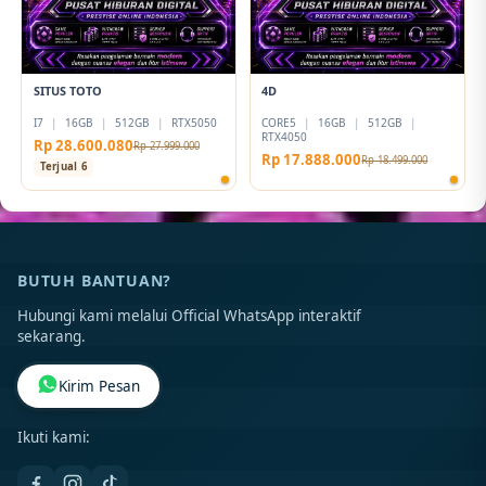
SITUS TOTO
4D
I7
|
16GB
|
512GB
|
RTX5050
CORE5
|
16GB
|
512GB
|
RTX4050
Rp 28.600.080
Rp 27.999.000
Rp 17.888.000
Rp 18.499.000
Terjual 6
BUTUH BANTUAN?
Hubungi kami melalui Official WhatsApp interaktif
sekarang.
Kirim Pesan
Ikuti kami: