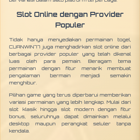
Slot Online dengan Provider
Populer
Tidak hanya menyediakan permainan togel,
CUANWIN77 juga menghadirkan slot online dari
berbagai provider populer yang telah dikenal
luas oleh para pemain. Beragam tema
permainan dengan fitur menarik membuat
pengalaman bermain menjadi semakin
menghibur.
Pilihan game yang terus diperbarui memberikan
variasi permainan yang lebih lengkap. Mulai dari
slot klasik hingga slot modern dengan fitur
bonus, seluruhnya dapat dimainkan melalui
desktop maupun perangkat seluler tanpa
kendala.