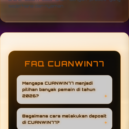
sederhana dan nyaman.
FAQ CUANWIN77
Mengapa CUANWIN77 menjadi
pilihan banyak pemain di tahun
2026?
Bagaimana cara melakukan deposit
di CUANWIN77?