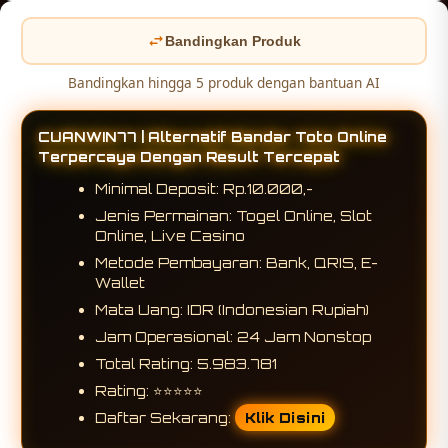
Bandingkan Produk
Bandingkan hingga 5 produk dengan bantuan AI
CUANWIN77 | Alternatif Bandar Toto Online
Terpercaya Dengan Result Tercepat
Minimal Deposit: Rp.10.000,-
Jenis Permainan: Togel Online, Slot
Online, Live Casino
Metode Pembayaran: Bank, QRIS, E-
Wallet
Mata Uang: IDR (Indonesian Rupiah)
Jam Operasional: 24 Jam Nonstop
Total Rating: 5.983.781
Rating: ⭐⭐⭐⭐⭐
Daftar Sekarang:
Klik Disini