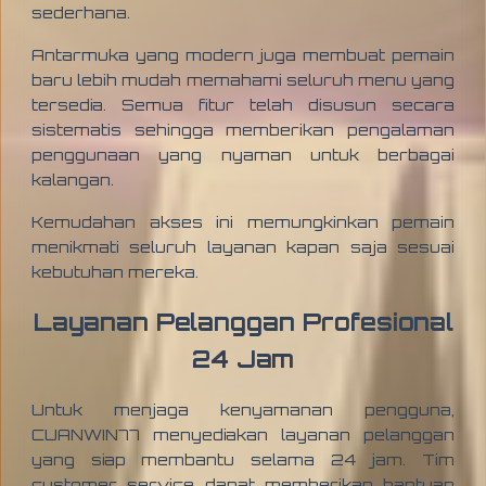
sederhana.
Antarmuka yang modern juga membuat pemain
baru lebih mudah memahami seluruh menu yang
tersedia. Semua fitur telah disusun secara
sistematis sehingga memberikan pengalaman
penggunaan yang nyaman untuk berbagai
kalangan.
Kemudahan akses ini memungkinkan pemain
menikmati seluruh layanan kapan saja sesuai
kebutuhan mereka.
Layanan Pelanggan Profesional
24 Jam
Untuk menjaga kenyamanan pengguna,
CUANWIN77 menyediakan layanan pelanggan
yang siap membantu selama 24 jam. Tim
customer service dapat memberikan bantuan