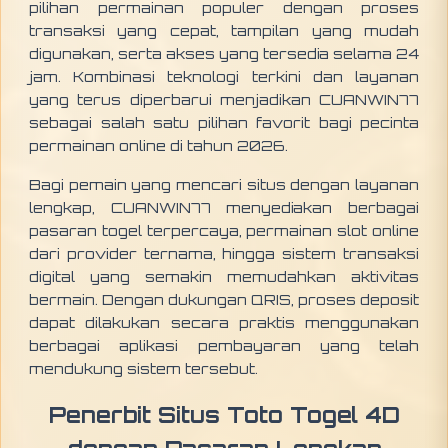
pilihan permainan populer dengan proses
transaksi yang cepat, tampilan yang mudah
digunakan, serta akses yang tersedia selama 24
jam. Kombinasi teknologi terkini dan layanan
yang terus diperbarui menjadikan CUANWIN77
sebagai salah satu pilihan favorit bagi pecinta
permainan online di tahun 2026.
Bagi pemain yang mencari situs dengan layanan
lengkap, CUANWIN77 menyediakan berbagai
pasaran togel terpercaya, permainan slot online
dari provider ternama, hingga sistem transaksi
digital yang semakin memudahkan aktivitas
bermain. Dengan dukungan QRIS, proses deposit
dapat dilakukan secara praktis menggunakan
berbagai aplikasi pembayaran yang telah
mendukung sistem tersebut.
Penerbit Situs Toto Togel 4D