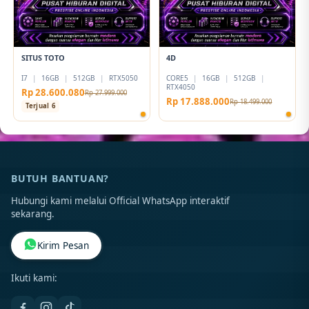
SITUS TOTO
4D
I7
|
16GB
|
512GB
|
RTX5050
CORE5
|
16GB
|
512GB
|
RTX4050
Rp 28.600.080
Rp 27.999.000
Rp 17.888.000
Rp 18.499.000
Terjual 6
BUTUH BANTUAN?
Hubungi kami melalui Official WhatsApp interaktif
sekarang.
Kirim Pesan
Ikuti kami: