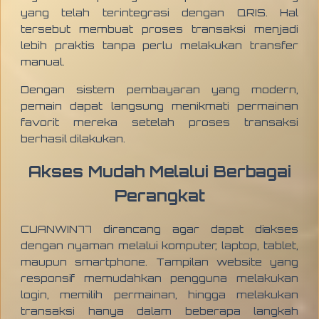
yang telah terintegrasi dengan QRIS. Hal
tersebut membuat proses transaksi menjadi
lebih praktis tanpa perlu melakukan transfer
manual.
Dengan sistem pembayaran yang modern,
pemain dapat langsung menikmati permainan
favorit mereka setelah proses transaksi
berhasil dilakukan.
Akses Mudah Melalui Berbagai
Perangkat
CUANWIN77 dirancang agar dapat diakses
dengan nyaman melalui komputer, laptop, tablet,
maupun smartphone. Tampilan website yang
responsif memudahkan pengguna melakukan
login, memilih permainan, hingga melakukan
transaksi hanya dalam beberapa langkah