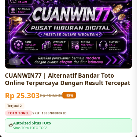
1/6
CUANWIN77 | Alternatif Bandar Toto
Online Terpercaya Dengan Result Tercepat
Rp 25.303
Rp 100.303
-95%
Terjual 2
TOTO TOGEL
SKU:
1S83N0880RID
Autorized Situs TOto
💳
Situs TOto TOTO TOGEL