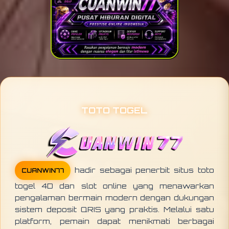
TOTO TOGEL
hadir sebagai penerbit situs toto
CUANWIN77
togel 4D dan slot online yang menawarkan
pengalaman bermain modern dengan dukungan
sistem deposit QRIS yang praktis. Melalui satu
platform, pemain dapat menikmati berbagai