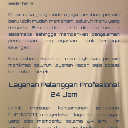
sederhana.
Antarmuka yang modern juga membuat pemain
baru lebih mudah memahami seluruh menu yang
tersedia. Semua fitur telah disusun secara
sistematis sehingga memberikan pengalaman
penggunaan yang nyaman untuk berbagai
kalangan.
Kemudahan akses ini memungkinkan pemain
menikmati seluruh layanan kapan saja sesuai
kebutuhan mereka.
Layanan Pelanggan Profesional
24 Jam
Untuk menjaga kenyamanan pengguna,
CUANWIN77 menyediakan layanan pelanggan
yang siap membantu selama 24 jam. Tim
customer service dapat memberikan bantuan