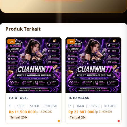
Produk Terkait
-2%
-1%
TOTO TOGEL
TOTO MACAU
I5
|
16GB
|
512GB
|
RTX3050
I7
|
16GB
|
512GB
|
RTX5050
Rp 11.500.000
Rp 22.887.000
Rp 12.799.000
Rp 21.999.000
Terjual 200+
Terjual 20+