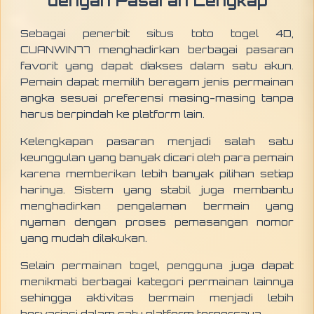
dengan Pasaran Lengkap
Sebagai penerbit situs toto togel 4D,
CUANWIN77 menghadirkan berbagai pasaran
favorit yang dapat diakses dalam satu akun.
Pemain dapat memilih beragam jenis permainan
angka sesuai preferensi masing-masing tanpa
harus berpindah ke platform lain.
Kelengkapan pasaran menjadi salah satu
keunggulan yang banyak dicari oleh para pemain
karena memberikan lebih banyak pilihan setiap
harinya. Sistem yang stabil juga membantu
menghadirkan pengalaman bermain yang
nyaman dengan proses pemasangan nomor
yang mudah dilakukan.
Selain permainan togel, pengguna juga dapat
menikmati berbagai kategori permainan lainnya
sehingga aktivitas bermain menjadi lebih
bervariasi dalam satu platform terpercaya.