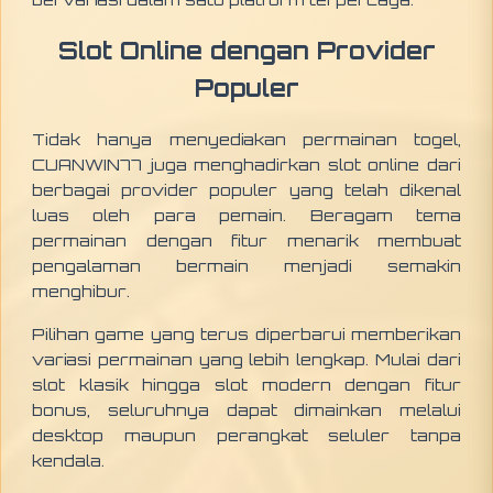
Slot Online dengan Provider
Populer
Tidak hanya menyediakan permainan togel,
CUANWIN77 juga menghadirkan slot online dari
berbagai provider populer yang telah dikenal
luas oleh para pemain. Beragam tema
permainan dengan fitur menarik membuat
pengalaman bermain menjadi semakin
menghibur.
Pilihan game yang terus diperbarui memberikan
variasi permainan yang lebih lengkap. Mulai dari
slot klasik hingga slot modern dengan fitur
bonus, seluruhnya dapat dimainkan melalui
desktop maupun perangkat seluler tanpa
kendala.