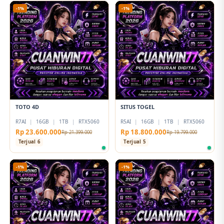
-1%
-1%
TOTO 4D
SITUS TOGEL
R7AI
|
16GB
|
1TB
|
RTX5060
R5AI
|
16GB
|
1TB
|
RTX5060
Rp 23.600.000
Rp 18.800.000
Rp 21.399.000
Rp 19.799.000
Terjual 6
Terjual 5
-1%
-1%