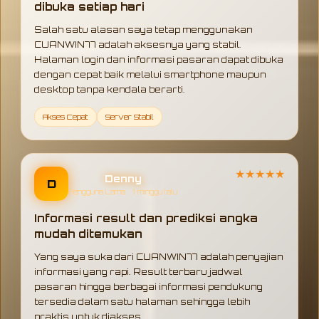
dibuka setiap hari
Salah satu alasan saya tetap menggunakan
CUANWIN77 adalah aksesnya yang stabil.
Halaman login dan informasi pasaran dapat dibuka
dengan cepat baik melalui smartphone maupun
desktop tanpa kendala berarti.
Akses Cepat
Server Stabil
★★★★★
Denny
D
Pengguna Lama • 1 minggu lalu
Informasi result dan prediksi angka
mudah ditemukan
Yang saya suka dari CUANWIN77 adalah penyajian
informasi yang rapi. Result terbaru jadwal
pasaran hingga berbagai informasi pendukung
tersedia dalam satu halaman sehingga lebih
praktis untuk diakses.