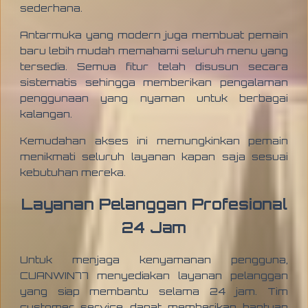
sederhana.
Antarmuka yang modern juga membuat pemain
baru lebih mudah memahami seluruh menu yang
tersedia. Semua fitur telah disusun secara
sistematis sehingga memberikan pengalaman
penggunaan yang nyaman untuk berbagai
kalangan.
Kemudahan akses ini memungkinkan pemain
menikmati seluruh layanan kapan saja sesuai
kebutuhan mereka.
Layanan Pelanggan Profesional
24 Jam
Untuk menjaga kenyamanan pengguna,
CUANWIN77 menyediakan layanan pelanggan
yang siap membantu selama 24 jam. Tim
customer service dapat memberikan bantuan