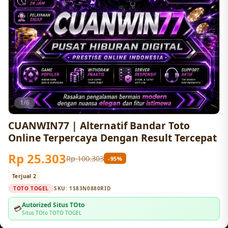
1/6
CUANWIN77 | Alternatif Bandar Toto
Online Terpercaya Dengan Result Tercepat
Rp 25.303
Rp 100.303
-95%
Terjual 2
TOTO TOGEL
SKU:
1S83N0880RID
Autorized Situs TOto
💳
Situs TOto TOTO TOGEL