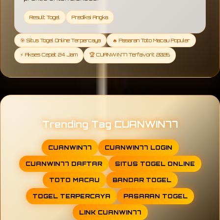
Result Togel
Prediksi Angka
🎯 Situs Togel Online Terpercaya
🔥 Pasaran Toto Macau Populer
⚡ Akses Cepat 24 Jam
🏆 CUANWIN77 Terfavorit 2026
Trending Tag CUANWIN77
CUANWIN77
CUANWIN77 LOGIN
CUANWIN77 DAFTAR
SITUS TOGEL ONLINE
TOTO MACAU
BANDAR TOGEL
TOGEL TERPERCAYA
PASARAN TOGEL
LINK CUANWIN77