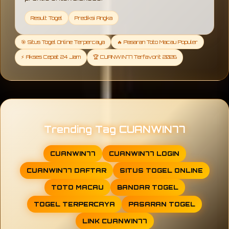
Result Togel
Prediksi Angka
🎯 Situs Togel Online Terpercaya
🔥 Pasaran Toto Macau Populer
⚡ Akses Cepat 24 Jam
🏆 CUANWIN77 Terfavorit 2026
Trending Tag CUANWIN77
CUANWIN77
CUANWIN77 LOGIN
CUANWIN77 DAFTAR
SITUS TOGEL ONLINE
TOTO MACAU
BANDAR TOGEL
TOGEL TERPERCAYA
PASARAN TOGEL
LINK CUANWIN77