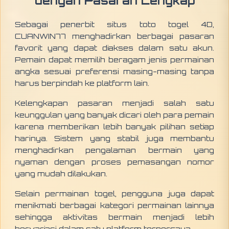
dengan Pasaran Lengkap
Sebagai penerbit situs toto togel 4D,
CUANWIN77 menghadirkan berbagai pasaran
favorit yang dapat diakses dalam satu akun.
Pemain dapat memilih beragam jenis permainan
angka sesuai preferensi masing-masing tanpa
harus berpindah ke platform lain.
Kelengkapan pasaran menjadi salah satu
keunggulan yang banyak dicari oleh para pemain
karena memberikan lebih banyak pilihan setiap
harinya. Sistem yang stabil juga membantu
menghadirkan pengalaman bermain yang
nyaman dengan proses pemasangan nomor
yang mudah dilakukan.
Selain permainan togel, pengguna juga dapat
menikmati berbagai kategori permainan lainnya
sehingga aktivitas bermain menjadi lebih
bervariasi dalam satu platform terpercaya.