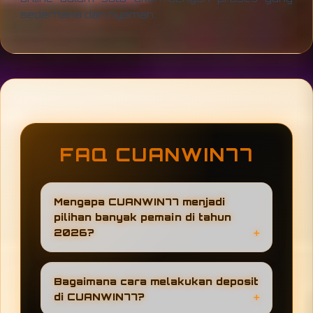
sederhana dan nyaman.
FAQ CUANWIN77
Mengapa CUANWIN77 menjadi
pilihan banyak pemain di tahun
2026?
Bagaimana cara melakukan deposit
di CUANWIN77?