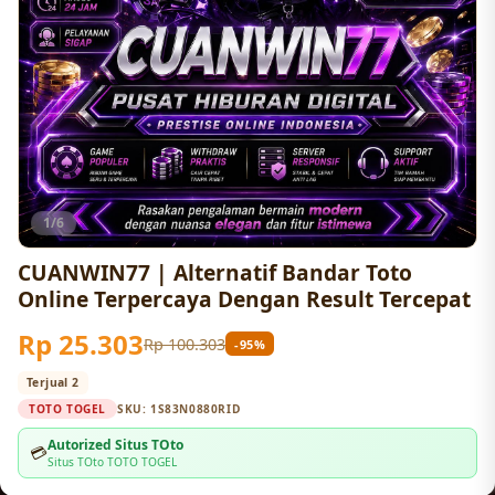
1/6
CUANWIN77 | Alternatif Bandar Toto
Online Terpercaya Dengan Result Tercepat
Rp 25.303
Rp 100.303
-95%
Terjual 2
TOTO TOGEL
SKU:
1S83N0880RID
Autorized Situs TOto
💳
Situs TOto TOTO TOGEL