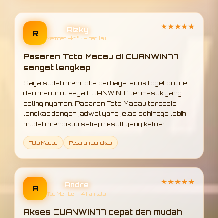
★★★★★
Rizky
R
Member Aktif • 2 hari lalu
Pasaran Toto Macau di CUANWIN77
sangat lengkap
Saya sudah mencoba berbagai situs togel online
dan menurut saya CUANWIN77 termasuk yang
paling nyaman. Pasaran Toto Macau tersedia
lengkap dengan jadwal yang jelas sehingga lebih
mudah mengikuti setiap result yang keluar.
Toto Macau
Pasaran Lengkap
★★★★★
Andre
A
Top Member • 4 hari lalu
Akses CUANWIN77 cepat dan mudah