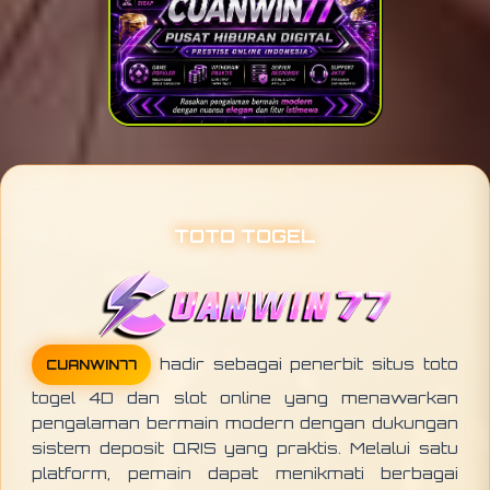
TOTO TOGEL
hadir sebagai penerbit situs toto
CUANWIN77
togel 4D dan slot online yang menawarkan
pengalaman bermain modern dengan dukungan
sistem deposit QRIS yang praktis. Melalui satu
platform, pemain dapat menikmati berbagai