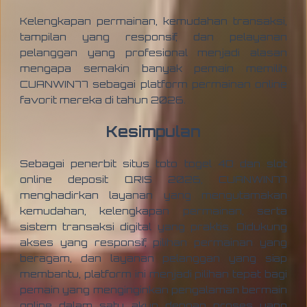
Kelengkapan permainan, kemudahan transaksi,
tampilan yang responsif, dan pelayanan
pelanggan yang profesional menjadi alasan
mengapa semakin banyak pemain memilih
CUANWIN77 sebagai platform permainan online
favorit mereka di tahun 2026.
Kesimpulan
Sebagai penerbit situs toto togel 4D dan slot
online deposit QRIS 2026, CUANWIN77
menghadirkan layanan yang mengutamakan
kemudahan, kelengkapan permainan, serta
sistem transaksi digital yang praktis. Didukung
akses yang responsif, pilihan permainan yang
beragam, dan layanan pelanggan yang siap
membantu, platform ini menjadi pilihan tepat bagi
pemain yang menginginkan pengalaman bermain
online dalam satu akun dengan proses yang