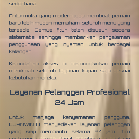
sederhana.
Antarmuka yang modern juga membuat pemain
baru lebih mudah memahami seluruh menu yang
tersedia. Semua fitur telah disusun secara
sistematis sehingga memberikan pengalaman
penggunaan yang nyaman untuk berbagai
kalangan.
Kemudahan akses ini memungkinkan pemain
menikmati seluruh layanan kapan saja sesuai
kebutuhan mereka.
Layanan Pelanggan Profesional
24 Jam
Untuk menjaga kenyamanan pengguna,
CUANWIN77 menyediakan layanan pelanggan
yang siap membantu selama 24 jam. Tim
customer service dapat memberikan bantuan