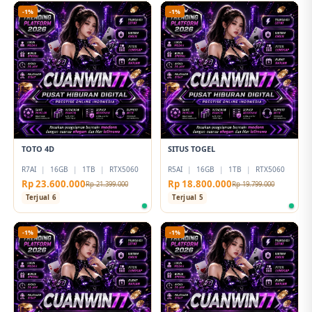
-1%
-1%
TOTO 4D
SITUS TOGEL
R7AI
|
16GB
|
1TB
|
RTX5060
R5AI
|
16GB
|
1TB
|
RTX5060
Rp 23.600.000
Rp 18.800.000
Rp 21.399.000
Rp 19.799.000
Terjual 6
Terjual 5
-1%
-1%