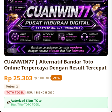
1/6
CUANWIN77 | Alternatif Bandar Toto
Online Terpercaya Dengan Result Tercepat
Rp 25.303
Rp 100.303
-95%
Terjual 2
TOTO TOGEL
SKU:
1S83N0880RID
Autorized Situs TOto
💳
Situs TOto TOTO TOGEL