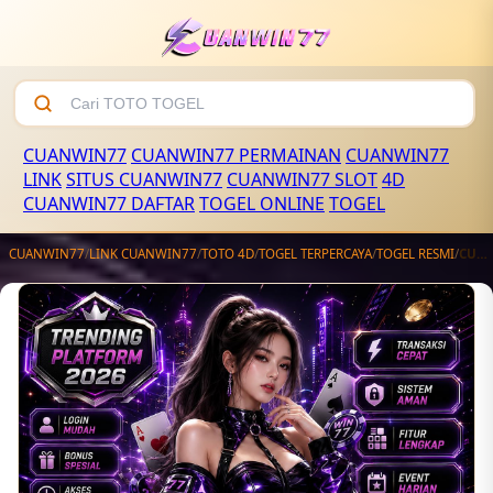
CUANWIN77
CUANWIN77 PERMAINAN
CUANWIN77
LINK
SITUS CUANWIN77
CUANWIN77 SLOT
4D
CUANWIN77 DAFTAR
TOGEL ONLINE
TOGEL
CUANWIN77
/
LINK CUANWIN77
/
TOTO 4D
/
TOGEL TERPERCAYA
/
TOGEL RESMI
/
CUANWIN77 | Alternatif Bandar Toto Online Terpercaya Dengan Result Tercepat