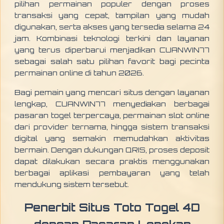
pilihan permainan populer dengan proses
transaksi yang cepat, tampilan yang mudah
digunakan, serta akses yang tersedia selama 24
jam. Kombinasi teknologi terkini dan layanan
yang terus diperbarui menjadikan CUANWIN77
sebagai salah satu pilihan favorit bagi pecinta
permainan online di tahun 2026.
Bagi pemain yang mencari situs dengan layanan
lengkap, CUANWIN77 menyediakan berbagai
pasaran togel terpercaya, permainan slot online
dari provider ternama, hingga sistem transaksi
digital yang semakin memudahkan aktivitas
bermain. Dengan dukungan QRIS, proses deposit
dapat dilakukan secara praktis menggunakan
berbagai aplikasi pembayaran yang telah
mendukung sistem tersebut.
Penerbit Situs Toto Togel 4D