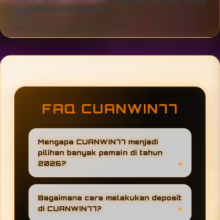
sederhana dan nyaman.
FAQ CUANWIN77
Mengapa CUANWIN77 menjadi
pilihan banyak pemain di tahun
2026?
Bagaimana cara melakukan deposit
di CUANWIN77?