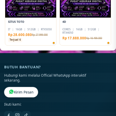
SITUS TOTO
4D
I7
|
16GB
|
512GB
|
RTX5050
CORE5
|
16GB
|
512GB
|
RTX4050
Rp 28.600.080
Rp 27.999.000
Rp 17.888.000
Rp 18.499.000
Terjual 6
BUTUH BANTUAN?
Hubungi kami melalui Official WhatsApp interaktif
sekarang.
Kirim Pesan
Ikuti kami: