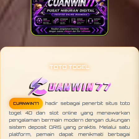
TOTO TOGEL
hadir sebagai penerbit situs toto
CUANWIN77
togel 4D dan slot online yang menawarkan
pengalaman bermain modern dengan dukungan
sistem deposit QRIS yang praktis. Melalui satu
platform, pemain dapat menikmati berbagai