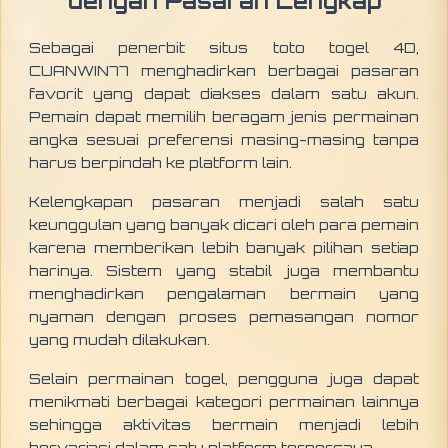
dengan Pasaran Lengkap
Sebagai penerbit situs toto togel 4D,
CUANWIN77 menghadirkan berbagai pasaran
favorit yang dapat diakses dalam satu akun.
Pemain dapat memilih beragam jenis permainan
angka sesuai preferensi masing-masing tanpa
harus berpindah ke platform lain.
Kelengkapan pasaran menjadi salah satu
keunggulan yang banyak dicari oleh para pemain
karena memberikan lebih banyak pilihan setiap
harinya. Sistem yang stabil juga membantu
menghadirkan pengalaman bermain yang
nyaman dengan proses pemasangan nomor
yang mudah dilakukan.
Selain permainan togel, pengguna juga dapat
menikmati berbagai kategori permainan lainnya
sehingga aktivitas bermain menjadi lebih
bervariasi dalam satu platform terpercaya.