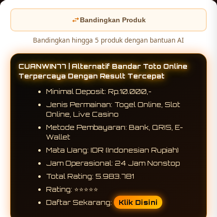
Bandingkan Produk
Bandingkan hingga 5 produk dengan bantuan AI
CUANWIN77 | Alternatif Bandar Toto Online
Terpercaya Dengan Result Tercepat
Minimal Deposit: Rp.10.000,-
Jenis Permainan: Togel Online, Slot
Online, Live Casino
Metode Pembayaran: Bank, QRIS, E-
Wallet
Mata Uang: IDR (Indonesian Rupiah)
Jam Operasional: 24 Jam Nonstop
Total Rating: 5.983.781
Rating: ⭐⭐⭐⭐⭐
Daftar Sekarang:
Klik Disini